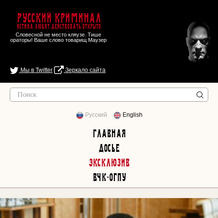
Русский Криминал
Истина любит действовать открыто
Словесной не место кляузе. Тише
ораторы! Ваше слово товарищ Маузер
Мы в Twitter
Зеркало сайта
Русский
English
Главная
Досье
Эксклюзив
ВЧК-ОГПУ