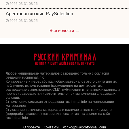
2026-03-31 08:26
Арестован хозяин PaySelection
2026-03-31 08:25
Все новости →
Русский Криминал
Истина любит действовать открыто
Любое копирование материалов разрешено только с согласия
редакции rucriminal.info.
Копирование и переработка любых материалов этого сайта для их
публичного использования (размещение на других сайтах,
размещение в электронных СМИ, публикации в печатных изданиях и
прочее) разрешается исключительно при выполнении следующих
условий:
1) получение согласия от редакции rucriminal.info на копирование
материалов;
2) указание источника материала и наличие в теле копируемого
(перерабатываемого) материала всех активных ссылок на сайт
rucriminal.info
О проекте
Контакты
vchkogpu@protonmail.com