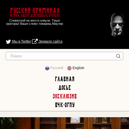
Русский Криминал
Истина любит действовать открыто
Словесной не место кляузе. Тише
ораторы! Ваше слово товарищ Маузер
Мы в Twitter
Зеркало сайта
Русский
English
Главная
Досье
Эксклюзив
ВЧК-ОГПУ