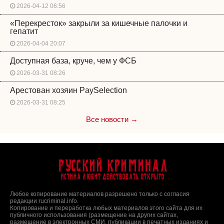
2026-04-12 06:56
«Перекресток» закрыли за кишечные палочки и
гепатит
2026-04-04 20:07
Доступная база, круче, чем у ФСБ
2026-03-31 08:26
Арестован хозяин PaySelection
2026-03-31 08:25
Все новости →
Русский Криминал
Истина любит действовать открыто
Любое копирование материалов разрешено только с согласия
редакции rucriminal.info.
Копирование и переработка любых материалов этого сайта для их
публичного использования (размещение на других сайтах,
размещение в электронных СМИ, публикации в печатных изданиях и