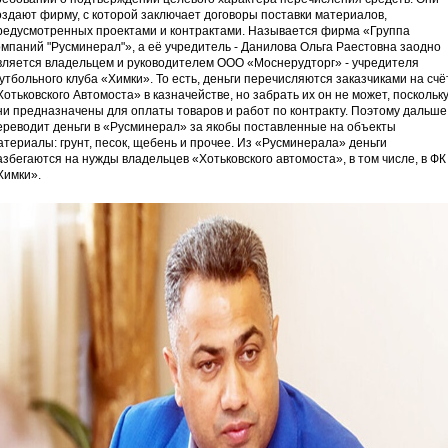
оздают фирму, с которой заключает договоры поставки материалов,
редусмотренных проектами и контрактами. Называется фирма «Группа
омпаний "Русминерал"», а её учредитель - Данилова Ольга Раестовна заодно
вляется владельцем и руководителем ООО «Моснерудторг» - учредителя
утбольного клуба «Химки». То есть, деньги перечисляются заказчиками на счё
Хотьковского Автомоста» в казначействе, но забрать их он не может, поскольк
ни предназначены для оплаты товаров и работ по контракту. Поэтому дальше
ереводит деньги в «Русминерал» за якобы поставленные на объекты
атериалы: грунт, песок, щебень и прочее. Из «Русминерала» деньги
азбегаются на нужды владельцев «Хотьковского автомоста», в том числе, в ФК
Химки».