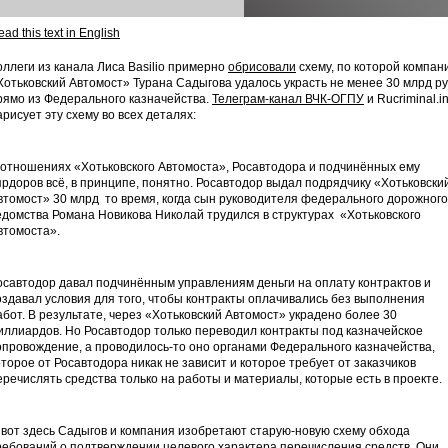
ad this text in English
оллеги из канала Лиса Basilio примерно
обрисовали
схему, по которой компан
Хотьковский Автомост» Турана Садыгова удалось украсть не менее 30 млрд ру
рямо из Федерального казначейства.
Телеграм-канал ВЧК-ОГПУ
и Rucriminal.in
арисует эту схему во всех деталях:
 отношениях «Хотьковского Автомоста», Росавтодора и подчинённых ему
прдоров всё, в принципе, понятно. Росавтодор выдал подрядчику «Хотьковски
втомост» 30 млрд то время, когда сын руководителя федерального дорожного
едомства Романа Новикова Николай трудился в структурах «Хотьковского
втомоста».
осавтодор давал подчинённым управлениям деньги на оплату контрактов и
оздавал условия для того, чтобы контракты оплачивались без выполнения
абот. В результате, через «Хотьковский Автомост» украдено более 30
иллиардов. Но Росавтодор только переводил контракты под казначейское
опровождение, а проводилось-то оно органами Федерального казначейства,
оторое от Росавтодора никак не зависит и которое требует от заказчиков
еречислять средства только на работы и материалы, которые есть в проекте.
 вот здесь Садыгов и компания изобретают старую-новую схему обхода
ребований о подтверждении целевого характера перечисления средств. Они