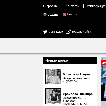
О проекте
Контакты
vchkogpu@pr
Русский
English
Мы в Twitter
Зеркало сайта
Новые досье
20
Мошкович Вадим
Владелец компании
«Русагро»
Ираидова Эльмира
Исполнительный
директор,
соучредитель РАК