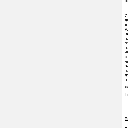
о
С
д
«
Р
г
н
п
н
н
с
н
о
п
д
н
Д
П
Re