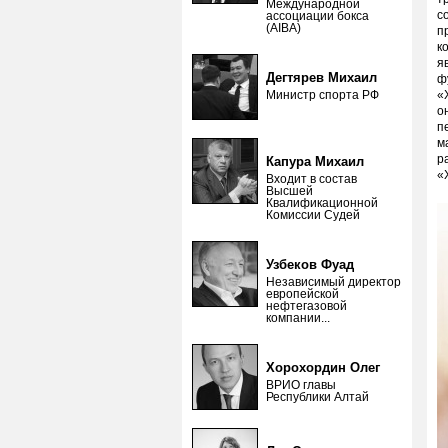
Международной
с
ассоциации бокса
(AIBA)
п
к
я
Дегтярев Михаил
ф
Министр спорта РФ
«
о
п
м
р
Капура Михаил
«
Входит в состав
Высшей
Квалификационной
Комиссии Судей
Узбеков Фуад
Независимый директор
европейской
нефтегазовой
компании...
Хорохордин Олег
ВРИО главы
Республики Алтай