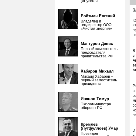
(«Русская...
Re
Ройтман Евгений
К
Владелец и
гендиректор ООО
«
«Чистая энергия»
п
н
Мантуров Денис
Первый заместитель
В
председателя
у
правительства РФ
А
в
А
Хабаров Михаил
Михаил Хабаров –
первый заместитель
президента –...
Р
с
р
Иванов Тимур
м
Экс-замминистра
с
обороны РФ
к
п
Кремлев
(Лутфуллоев) Умар
И
Президент
т