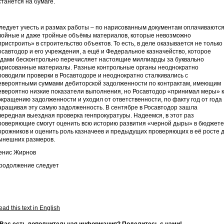
станется на бумаге.
ледует учесть и размах работы – по нарисованным документам оплачиваютс
войные и даже тройные объёмы материалов, которые невозможно
пристроить» в строительство объектов. То есть, в деле оказывается не только
осавтодор и его учреждения, а ещё и Федеральное казначейство, которое
одами бесконтрольно перечисляет настоящие миллиарды за буквально
арисованные материалы. Разные контрольные органы неоднократно
роводили проверки в Росавтодоре и неоднократно сталкивались с
евероятными суммами дебиторской задолженности по контрактам, имеющим
евероятно низкие показатели выполнения, но Росавтодор «принимал меры» к
окращению задолженности и уходил от ответственности, по факту год от года
аращивая эту самую задолженность. В сентябре в Росавтодор зашла
чередная выездная проверка генпрокуратуры. Надеемся, в этот раз
роверяющие смогут оценить всю историю развития «черной дыры» в бюджете
орожников и оценить роль казначеев и предыдущих проверяющих в её росте 
ынешних размеров.
енис Жирнов
родолжение следует
ad this text in English