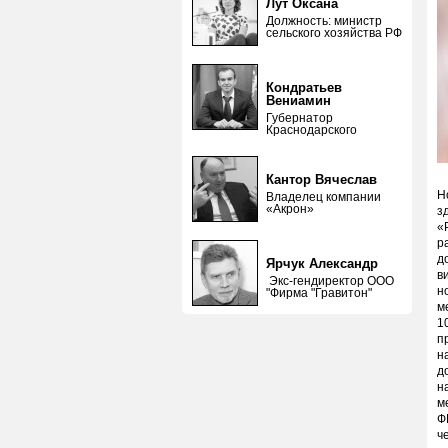
Лут Оксана
Должность: министр
сельского хозяйства РФ
Кондратьев
Вениамин
Губернатор
Краснодарского
Кантор Вячеслав
Н
Владелец компании
«Акрон»
з
«
р
д
Ярчук Александр
в
Экс-гендиректор ООО
н
"Фирма "Гравитон"
м
1
п
н
д
н
м
Ф
ч