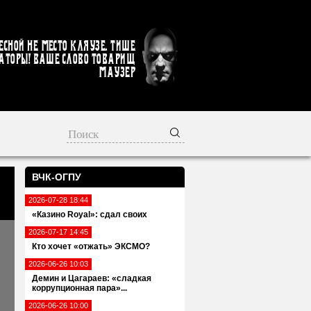
есной не место кляузе. Тише
аторы! Ваше слово товарищ
Маузер
ВЧК-ОГПУ
2026-07-28 18:44
«Казино Royal»: сдал своих
2026-07-17 14:45
Кто хочет «отжать» ЭКСМО?
2026-06-26 10:03
Демин и Цагараев: «сладкая
коррупционная пара»...
2026-06-26 10:00