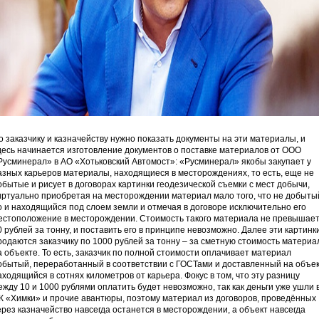
о заказчику и казначейству нужно показать документы на эти материалы, и
десь начинается изготовление документов о поставке материалов от ООО
Русминерал» в АО «Хотьковский Автомост»: «Русминерал» якобы закупает у
азных карьеров материалы, находящиеся в месторождениях, то есть, еще не
обытые и рисует в договорах картинки геодезической съемки с мест добычи,
иртуально приобретая на месторождении материал мало того, что не добыты
о и находящийся под слоем земли и отмечая в договоре исключительно его
естоположение в месторождении. Стоимость такого материала не превышае
0 рублей за тонну, и поставить его в принципе невозможно. Далее эти картинк
родаются заказчику по 1000 рублей за тонну – за сметную стоимость материа
а объекте. То есть, заказчик по полной стоимости оплачивает материал
обытый, переработанный в соответствии с ГОСТами и доставленный на объек
аходящийся в сотнях километров от карьера. Фокус в том, что эту разницу
ежду 10 и 1000 рублями оплатить будет невозможно, так как деньги уже ушли 
К «Химки» и прочие авантюры, поэтому материал из договоров, проведённых
ерез казначейство навсегда останется в месторождении, а объект навсегда