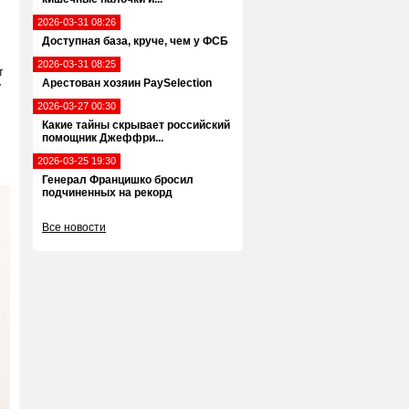
2026-03-31 08:26
Доступная база, круче, чем у ФСБ
2026-03-31 08:25
т
Арестован хозяин PaySelection
у
2026-03-27 00:30
Какие тайны скрывает российский
помощник Джеффри...
2026-03-25 19:30
Генерал Францишко бросил
подчиненных на рекорд
Все новости