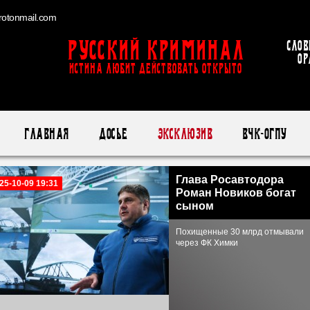
otonmail.com
Русский Криминал
Слов
ор
ИСТИНА ЛЮБИТ ДЕЙСТВОВАТЬ ОТКРЫТО
Главная
Досье
Эксклюзив
ВЧК-ОГПУ
Глава Росавтодора
25-10-09 19:31
Роман Новиков богат
сыном
Похищенные 30 млрд отмывали
через ФК Химки