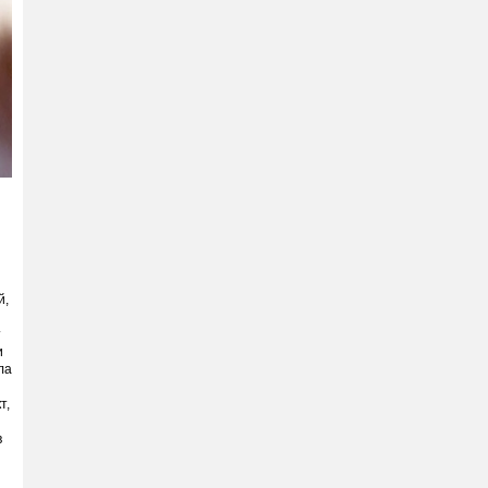
й,
т
и
ла
т,
в