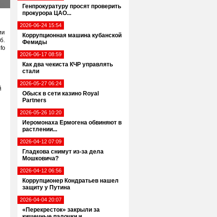
Генпрокуратуру просят проверить
прокурора ЦАО...
2026-06-24 15:54
ии
Коррупционная машина кубанской
б.
Фемиды
fo
2026-06-17 08:59
Как два чекиста КЧР управлять
стали
2026-05-27 06:24
й
Обыск в сети казино Royal
Partners
2026-05-26 10:20
Иеромонаха Ермогена обвиняют в
растлении...
2026-04-12 07:09
Гладкова снимут из-за дела
Мошковича?
2026-04-12 06:56
Коррупционер Кондратьев нашел
защиту у Путина
2026-04-04 20:07
«Перекресток» закрыли за
кишечные палочки и...