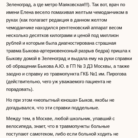
Зеленоград, а где метро Маяковская!!!). Так вот, врач по
имени Елена весело помахивая желтым чемоданчиком в
руках (как полагает редакция в данном желтом
чемоданчике находился рентгеновский аппарат весом
несколько десятков килограмм и ценой под миллион
рублей и которым была диагностирована страшная
травма Быкова-артериовенозный разрыв бедра) пришла к
Быкову домой в Зеленоград и выдала ему на руки справки
об обращении Быкова А.Ю. в ГП № 3 ДЗ Москвы, а также
заодно и справку из травмопункта ГКБ №1 им. Пирогова
(действительно, чего уж уважаемого пациента не
порадовать).
Но при этом «неопытный юноша» Быков, якобы не
догадывался, что эти справки поддельные.
Между тем, в Москве, любой школьник, упавший с
велосипеда, знает, что в травмопункты больные
поступают самотеком, либо если больной ходить не