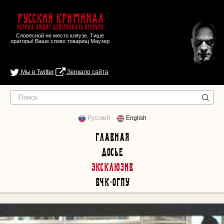
Русский Криминал
Истина любит действовать открыто
Словесной не место кляузе. Тише
ораторы! Ваше слово товарищ Маузер
Мы в Twitter
Зеркало сайта
Русский
English
Главная
Досье
Эксклюзив
ВЧК-ОГПУ