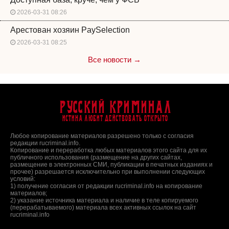
2026-03-31 08:26
Арестован хозяин PaySelection
2026-03-31 08:25
Все новости →
Русский Криминал
Истина любит действовать открыто
Любое копирование материалов разрешено только с согласия
редакции rucriminal.info.
Копирование и переработка любых материалов этого сайта для их
публичного использования (размещение на других сайтах,
размещение в электронных СМИ, публикации в печатных изданиях и
прочее) разрешается исключительно при выполнении следующих
условий:
1) получение согласия от редакции rucriminal.info на копирование
материалов;
2) указание источника материала и наличие в теле копируемого
(перерабатываемого) материала всех активных ссылок на сайт
rucriminal.info