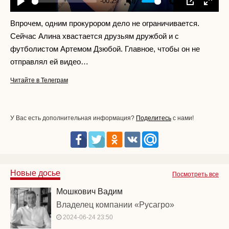
-00:29
Play
Mute
Settings
PIP
Enter
fullscr
Впрочем, одним прокурором дело не ограничивается.
Сейчас Алина хвастается друзьям дружбой и с
футболистом Артемом Дзюбой. Главное, чтобы он не
отправлял ей видео…
Читайте в Телеграм
У Вас есть дополнительная информация?
Поделитесь
с нами!
Новые досье
Посмотреть все
Мошкович Вадим
Владелец компании «Русагро»
2024-06-24 23:50