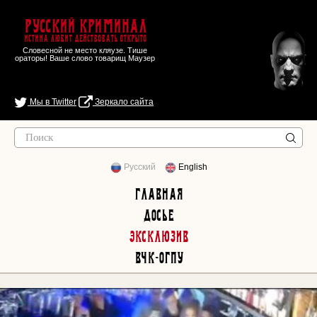
Русский Криминал
Истина любит действовать открыто
Словесной не место кляузе. Тише
ораторы! Ваше слово товарищ Маузер
Мы в Twitter
Зеркало сайта
Русский
English
Главная
Досье
Эксклюзив
ВЧК-ОГПУ