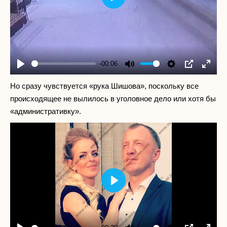
Play
-00:06
Play
Mute
Settings
PIP
Enter
fullscr
Но сразу чувствуется «рука Шишова», поскольку все
происходящее не вылилось в уголовное дело или хотя бы
«административку».
Play