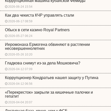
Коррупционная машина кубанской Фемиды
2026-06-24 15:54
Как два чекиста КЧР управлять стали
2026-06-17 08:59
Обыск в сети казино Royal Partners
2026-05-27 06:24
Иеромонаха Ермогена обвиняют в растлении
несовершеннолетних
2026-05-26 10:20
Гладкова снимут из-за дела Мошковича?
2026-04-12 07:09
Коррупционер Кондратьев нашел защиту у Путина
2026-04-12 06:56
«Перекресток» закрыли за кишечные палочки и
гепатит
2026-04-04 20:07
Доступная база, круче, чем у ФСБ