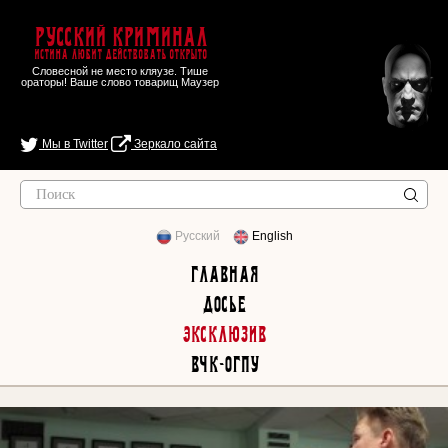
Русский Криминал
Истина любит действовать открыто
Словесной не место кляузе. Тише
ораторы! Ваше слово товарищ Маузер
Мы в Twitter
Зеркало сайта
Русский
English
Главная
Досье
Эксклюзив
ВЧК-ОГПУ