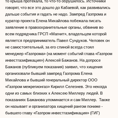
то крыша протекала, то что-то обрушилось. Источники
говорят, что все это дошло до Кабаевой, как развивались
дальше события и гадать не надо. Зампред Газпрома и
куратор проекта Елена Михайлова побежала писать
заявление в правоохранительные органы, обвинив во
всем подрядчика ГРСП «Магнит», владельцем которой
является предприниматель Павел Сундуков. Человек он
не самостоятельный, за его спиной всегда стоял
менеджер «Газпрома» (на момент событий глава «Газпром
инвестгазификация») Алексей Бажанов. На допросе
Бажанов (публикуем показания) заявил, что хищения
организовали бывший зампред Газпрома Елена
Михайлова и бывший генеральный директор ООО
«Газпром межрегионгаз» Кирилл Селезнев. Это некогда
одни из самых близких к Алексею Миллеру людей. В
показаниях Бажанова упоминается и сам Миллер. Также
он называет и организатора хищений рангом пониже -
бывшего главу «Газпром инвестгазификация» (ГИГ)