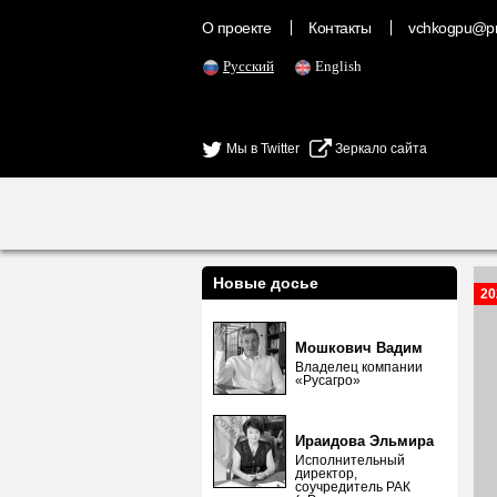
О проекте
Контакты
vchkogpu@pr
Русский
English
Мы в Twitter
Зеркало сайта
Новые досье
20
Мошкович Вадим
Владелец компании
«Русагро»
Ираидова Эльмира
Исполнительный
директор,
соучредитель РАК