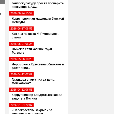
Генпрокуратуру просят проверить
прокурора ЦАО...
2026-06-24 15:54
р
Коррупционная машина кубанской
Фемиды
2026-06-17 08:59
Как два чекиста КЧР управлять
стали
2026-05-27 06:24
Обыск в сети казино Royal
и
Partners
2026-05-26 10:20
Иеромонаха Ермогена обвиняют в
растлении...
2026-04-12 07:09
Гладкова снимут из-за дела
о
Мошковича?
2026-04-12 06:56
Коррупционер Кондратьев нашел
защиту у Путина
2026-04-04 20:07
«Перекресток» закрыли за
кишечные палочки и...