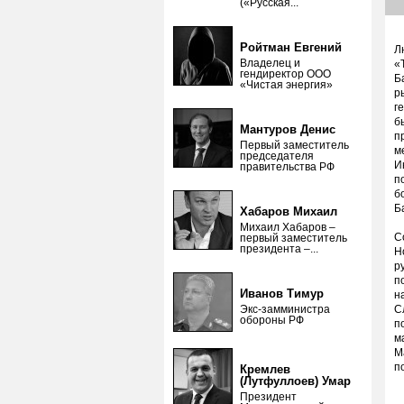
(«Русская...
Ройтман Евгений
Л
Владелец и
«
гендиректор ООО
Б
«Чистая энергия»
р
г
б
Мантуров Денис
п
Первый заместитель
м
председателя
И
правительства РФ
п
б
Б
Хабаров Михаил
Михаил Хабаров –
С
первый заместитель
президента –...
Н
р
п
Иванов Тимур
н
Экс-замминистра
С
обороны РФ
п
м
М
п
Кремлев
(Лутфуллоев) Умар
Президент