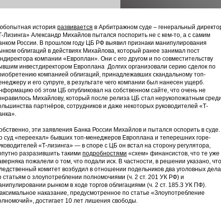
юбопытная история
развивается
в Арбитражном суде – генеральный директо
Т-Лизинга» Александр Михайлов пытался поспорить не с кем-то, а с самим
анком России. В прошлом году ЦБ РФ выявил признаки манипулирования
ынком облигаций в действиях Михайлова, который ранее занимал пост
ендиректора компании «Европлан». Они с его другом и по совместительству
ывшим инвестдиректором Европлана Долгих организовали серию сделок по
риобретению компанией облигаций, принадлежавших скандальному топ-
енеджеру и его супруге, в результате чего компании был нанесен ущерб.
нформацию об этом ЦБ опубликовал на собственном сайте, что очень не
онравилось Михайлову, который после релиза ЦБ стал нерукопожатным сред
ольшинства партнёров, сотрудников и даже некоторых руководителей «Т-
анка».
обственно, эти заявления Банка России Михайлов и пытался оспорить в суде.
о суд «переехал» бывших топ-менеджеров Европлана и теперешних горе-
уководителей «Т-лизинга» — в споре с ЦБ он встал на сторону регулятора,
опутно разразившить такими
подробностями
«схем» финансистов, что те уже
аверняка пожалели о том, что подали иск. В частности, в решении указано, чт
ледственный комитет возбудил в отношении подельников два уголовных дела
о статьям о злоупотреблении полномочиями (ч. 2 ст. 201 УК РФ) и
анипулировании рынком в ходе торгов облигациями (ч. 2 ст. 185.3 УК ПФ).
аксимальное наказание, предусмотренное по статье «Злоупотребление
олномочий», достигает 10 лет лишения свободы.