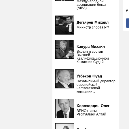
Международной
ассоциации бокса
(AIBA)
У
Дегтярев Михаил
Министр спорта РФ
Капура Михаил
Входит в состав
Высшей
Квалификационной
Комиссии Судей
Узбеков Фуад
Независимый директор
европейской
нефтегазовой
компании...
Хорохордин Олег
ВРИО главы
Республики Алтай