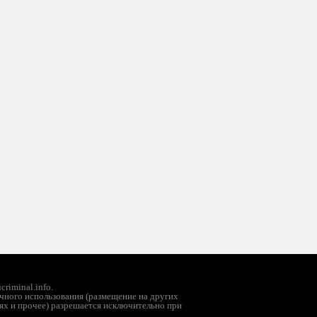
riminal.info.
чного использования (размещение на других
ях и прочее) разрешается исключительно при