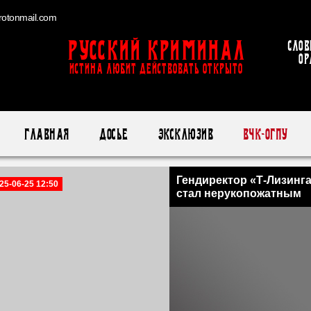
otonmail.com
Русский Криминал
Слов
ор
ИСТИНА ЛЮБИТ ДЕЙСТВОВАТЬ ОТКРЫТО
Главная
Досье
Эксклюзив
ВЧК-ОГПУ
Гендиректор «Т-Лизинг
25-06-25 12:50
стал нерукопожатным