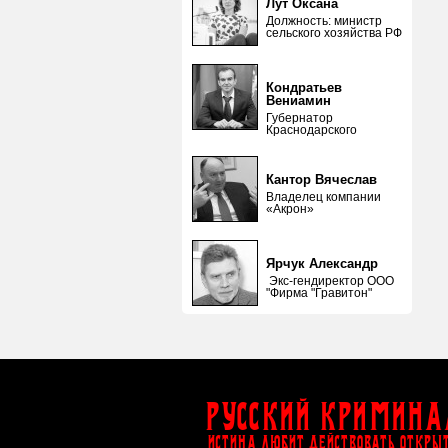
Лут Оксана
Должность: министр
сельского хозяйства РФ
Кондратьев
Вениамин
Губернатор
Краснодарского
Кантор Вячеслав
Владелец компании
«Акрон»
Ярчук Александр
Экс-гендиректор ООО
"Фирма "Гравитон"
Русский Кримина
ИСТИНА ЛЮБИТ ДЕЙСТВОВАТЬ ОТКРЫ