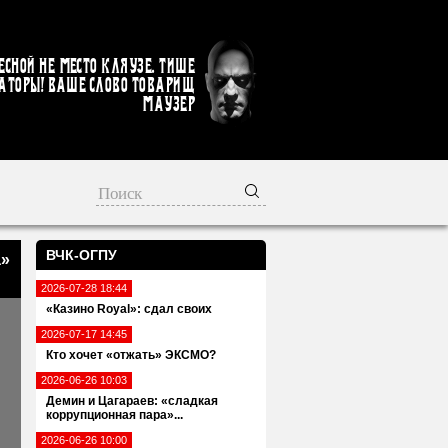
есной не место кляузе. Тише
аторы! Ваше слово товарищ
Маузер
ВЧК-ОГПУ
а»
2026-07-28 18:44
«Казино Royal»: сдал своих
2026-07-17 14:45
Кто хочет «отжать» ЭКСМО?
2026-06-26 10:03
Демин и Цагараев: «сладкая
коррупционная пара»...
2026-06-26 10:00