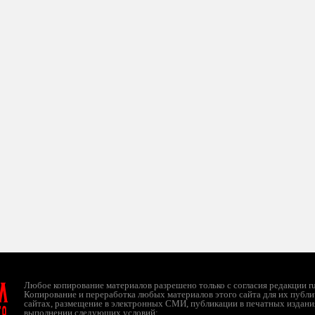
л
Любое копирование материалов разрешено только с согласия редакции ruc
Копирование и переработка любых материалов этого сайта для их публи
сайтах, размещение в электронных СМИ, публикации в печатных издани
ТО
выполнении следующих условий: