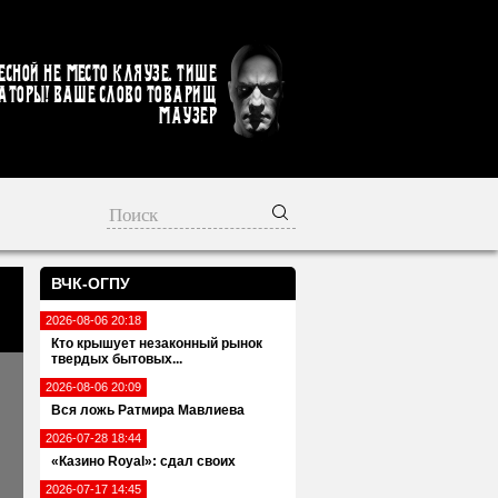
есной не место кляузе. Тише
аторы! Ваше слово товарищ
Маузер
ВЧК-ОГПУ
2026-08-06 20:18
Кто крышует незаконный рынок
твердых бытовых...
2026-08-06 20:09
Вся ложь Ратмира Мавлиева
2026-07-28 18:44
«Казино Royal»: сдал своих
2026-07-17 14:45