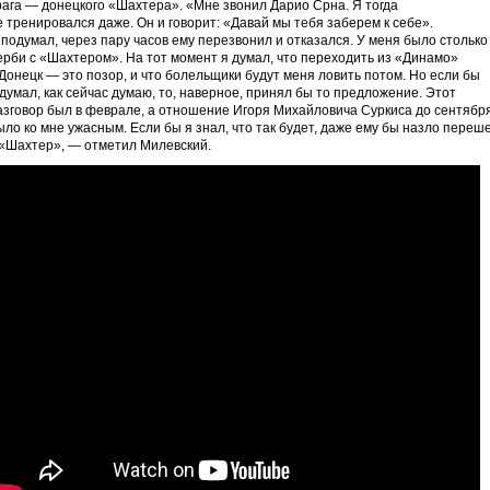
рага — донецкого «Шахтера». «Мне звонил Дарио Срна. Я тогда
е тренировался даже. Он и говорит: «Давай мы тебя заберем к себе».
 подумал, через пару часов ему перезвонил и отказался. У меня было столько
ерби с «Шахтером». На тот момент я думал, что переходить из «Динамо»
 Донецк — это позор, и что болельщики будут меня ловить потом. Но если бы
 думал, как сейчас думаю, то, наверное, принял бы то предложение. Этот
азговор был в феврале, а отношение Игоря Михайловича Суркиса до сентябр
ыло ко мне ужасным. Если бы я знал, что так будет, даже ему бы назло переш
 «Шахтер», — отметил Милевский.