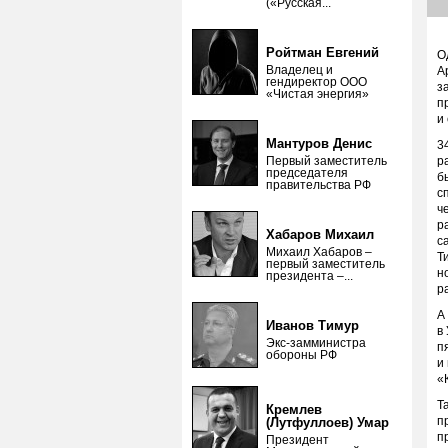
(«Русская...
Ройтман Евгений
О
Владелец и
А
гендиректор ООО
з
«Чистая энергия»
п
и
Мантуров Денис
3
Первый заместитель
р
председателя
б
правительства РФ
с
ч
р
Хабаров Михаил
с
Михаил Хабаров –
Т
первый заместитель
н
президента –...
р
А
Иванов Тимур
в
Экс-замминистра
п
обороны РФ
и
«
Т
Кремлев
п
(Лутфуллоев) Умар
п
Президент