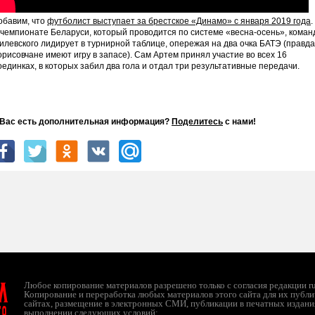
обавим, что
футболист выступает за брестское «Динамо» с января 2019 года
.
 чемпионате Беларуси, который проводится по системе «весна-осень», коман
илевского лидирует в турнирной таблице, опережая на два очка БАТЭ (правда
орисовчане имеют игру в запасе). Сам Артем принял участие во всех 16
оединках, в которых забил два гола и отдал три результативные передачи.
 Вас есть дополнительная информация?
Поделитесь
с нами!
л
Любое копирование материалов разрешено только с согласия редакции ruc
Копирование и переработка любых материалов этого сайта для их публи
сайтах, размещение в электронных СМИ, публикации в печатных издани
ТО
выполнении следующих условий: