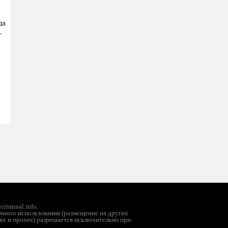
да
,
riminal.info.
чного использования (размещение на других
ях и прочее) разрешается исключительно при