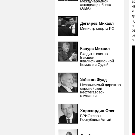
Международной
в
ассоциации бокса
н
(AIBA)
Я
д
в
Дегтярев Михаил
я
Министр спорта РФ
р
б
в
Капура Михаил
Входит в состав
Высшей
Квалификационной
Комиссии Судей
Узбеков Фуад
Независимый директор
европейской
нефтегазовой
компании...
Хорохордин Олег
ВРИО главы
Республики Алтай