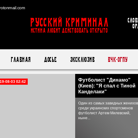
otonmail.com
Русский Криминал
Слов
ор
ИСТИНА ЛЮБИТ ДЕЙСТВОВАТЬ ОТКРЫТО
Главная
Досье
Эксклюзив
ВЧК-ОГПУ
Футболист "Динамо"
19-08-03 02:42
(Киев): "Я спал с Тиной
Канделаки"
Один из самых завидных женихов
среди украинских спортсменов
футболист Артем Милевский,
ныне...