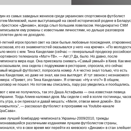
дин из самых завидных женихов среди украинских спортсменов футболист
ртем Милевский, ныне выступающий на своей исторической родине в Белару
а брестское «Динамо», всегда слыл большим ловеласом. Неоднократно СМИ
риписывали ему романы с известными личностями, но дальше разговоров
 сплетен дело не доходило.
4-летний игрок пролил свет на свои былые любовные похождения, откровенн
ассказав, кто из знаменитостей оказывался у него «на крючке». «По молодост
ыло много с кем. Тина Канделаки (сейчас — генеральный продюсер российско
портивного телеканала «Матч-ТВ». — Авт.)? Да, было. Но давно, после
емпионата мира еще. Она приезжала снимать «Самый умный» в Киев. Как мне
ассказывали, она сидела с подружками в ресторане, спросила, кто сейчас
амый модный футболист, попросила номер. А я честно знал только, что есть
ина Канделаки, но даже не знал, как она выглядит. И тут звонок с незнакомого
омера: «Привет, это Тина Канделаки». Я отвечаю: «Ну и что?» В общем,
азговор не пошел. Но потом мы списались, пару раз увиделись и пообщались.
 вот с кем не получилось, так это Даша Астафьева — она известная певица
 Украине. Тогда Алиев наломал дров. Мы сидели с ней в холле гостиницы, часо
ять утра, а он приехал и давай мешать: «Миля, отвези меня домой». Все
 накрылось", — рассказал футболист в программе на Youtube-канале
КраСава».
акже лучший бомбардир чемпионата Украины-2009/2010, трижды
ризнававшийся различными изданиями лучшим футболистом страны,
ризнался, что в свое время мог перейти из киевского «Динамо» в стан злейшег