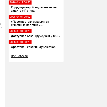
2026-04-12 06:56
Коррупционер Кондратьев нашел
защиту у Путина
2026-04-04 20:07
«Перекресток» закрыли за
я
кишечные палочки и...
ел
2026-03-31 08:26
Доступная база, круче, чем у ФСБ
2026-03-31 08:25
Арестован хозяин PaySelection
Все новости