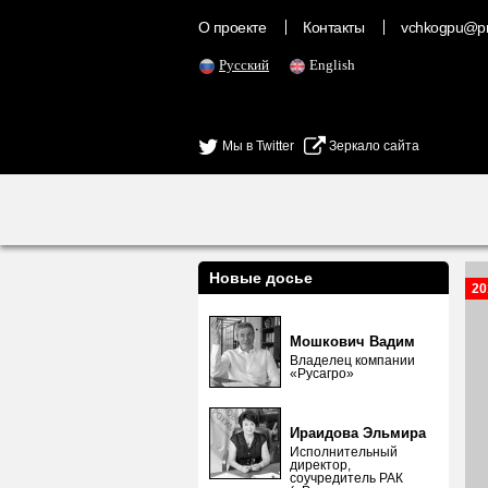
О проекте
Контакты
vchkogpu@pr
Русский
English
Мы в Twitter
Зеркало сайта
Новые досье
20
Мошкович Вадим
Владелец компании
«Русагро»
Ираидова Эльмира
Исполнительный
директор,
соучредитель РАК