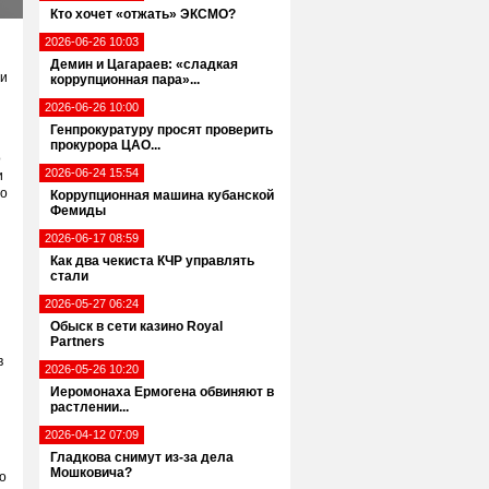
Кто хочет «отжать» ЭКСМО?
2026-06-26 10:03
Демин и Цагараев: «сладкая
си
коррупционная пара»...
2026-06-26 10:00
Генпрокуратуру просят проверить
прокурора ЦАО...
о
2026-06-24 15:54
и
го
Коррупционная машина кубанской
Фемиды
2026-06-17 08:59
Как два чекиста КЧР управлять
стали
2026-05-27 06:24
Обыск в сети казино Royal
Partners
в
2026-05-26 10:20
Иеромонаха Ермогена обвиняют в
растлении...
2026-04-12 07:09
Гладкова снимут из-за дела
Мошковича?
о