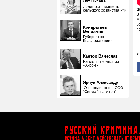
Лут Оксана
Должность: министр
Д
сельского хозяйства РФ
В
М
б
Кондратьев
п
Вениамин
Губернатор
Краснодарского
У
Кантор Вячеслав
Владелец компании
«Акрон»
Ярчук Александр
Экс-гендиректор ООО
"Фирма "Гравитон"
Русский Кримина
ИСТИНА ЛЮБИТ ДЕЙСТВОВАТЬ ОТКРЫ