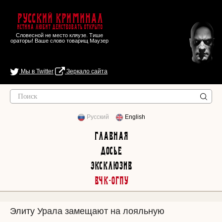
Русский Криминал
Истина любит действовать открыто
Словесной не место кляузе. Тише
ораторы! Ваше слово товарищ Маузер
Мы в Twitter
Зеркало сайта
Русский
English
Главная
Досье
Эксклюзив
ВЧК-ОГПУ
Элиту Урала замещают на лояльную