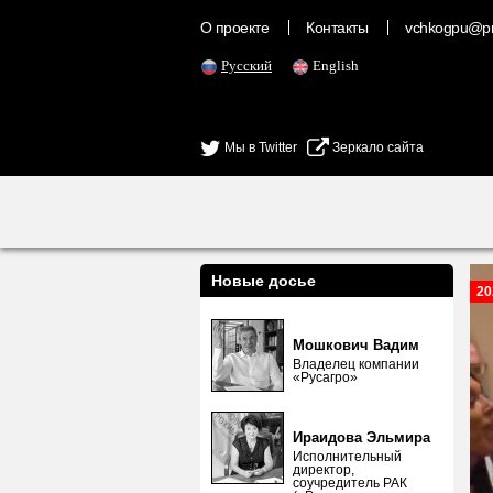
О проекте
Контакты
vchkogpu@pr
Русский
English
Мы в Twitter
Зеркало сайта
Новые досье
20
Мошкович Вадим
Владелец компании
«Русагро»
Ираидова Эльмира
Исполнительный
директор,
соучредитель РАК