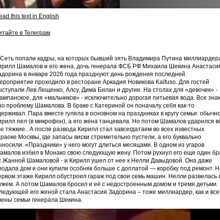
ad this text in English
итайте в Телеграм
 Сеть попали кадры, на которых бывший зять Владимира Путина миллиардер
ирилл Шамалов и его жена, дочь генерала ФСБ РФ Михаила Шекина Анастаси
адорина в январе 2026 года празднуют день рождения последней.
ероприятие проходило в ресторане Аркадия Новикова Kaifuso. Для гостей
ыступали Лев Лещенко, Алсу, Дима Билан и другие. На столах для «девочек» -
ампанское, для «мальчиков» - исключительно дорогая питьевая вода. Все зна
ро проблему Шамалова. В браке с Катериной он поначалу себя как-то
держивал. Пара вместе гуляла в основном на праздниках в кругу семьи: обычн
ирилл пел (в микрофон), а его жена танцевала. Но потом Шамалов ударился в
се тяжкие.. А после развода Кирилл стал завсегдатаем во всех известных
араоке Москвы, где запасы виски стремительно пустели, а его буквально
ыносили. «Праздники» у него могут длиться месяцами. В одном из угаров
амалов избил в Монако свою следующую жену. Потом рухнул его еще один бр
 с Жанной Шамаловой - и Кирилл ушел от нее к Нелли Давыдовой. Она даже
родала дом и они купили особняк больше с доплатой — коробку под ремонт. Н
ервом этаже Кирилл обустроил гараж под свои семь машин. Нелли развелась 
ужем. А потом Шамалов бросил и её с недостроенным домом и тремя детьми.
ледующей его женой стала Анастасия Задорина – тоже миллиардер, как и все
лены семьи генерала Шекина.