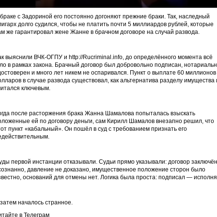
Play
Mute
Settings
PIP
En
fu
 браке с Задориной его постоянно догоняют прежние браки. Так, наследный
лигарх долго судился, чтобы не платить почти 5 миллиардов рублей, которые
ам же гарантировал жене Жанне в брачном договоре на случай развода.
ак выяснили ВЧК-ОГПУ и http://Rucriminal.info, до определённого момента всё
ло в рамках закона. Брачный договор был добровольно подписан, нотариаль
достоверен и много лет никем не оспаривался. Пункт о выплате 60 миллионов
олларов в случае развода существовал, как альтернатива разделу имущества 
читался ключевым.
огда после расторжения брака Жанна Шамалова попыталась взыскать
оложенные ей по договору деньги, сам Кирилл Шамалов внезапно решил, что
тот пункт «кабальный». Он пошёл в суд с требованием признать его
едействительным.
уды первой инстанции отказывали. Судьи прямо указывали: договор заключё
сознанно, давление не доказано, имущественное положение сторон было
звестно, оснований для отмены нет. Логика была проста: подписал — исполня
 затем началось странное.
итайте в Телеграм