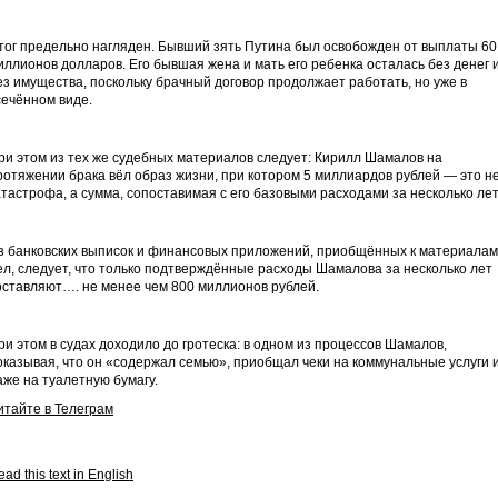
тог предельно нагляден. Бывший зять Путина был освобожден от выплаты 60
иллионов долларов. Его бывшая жена и мать его ребенка осталась без денег 
ез имущества, поскольку брачный договор продолжает работать, но уже в
сечённом виде.
ри этом из тех же судебных материалов следует: Кирилл Шамалов на
ротяжении брака вёл образ жизни, при котором 5 миллиардов рублей — это н
атастрофа, а сумма, сопоставимая с его базовыми расходами за несколько лет
з банковских выписок и финансовых приложений, приобщённых к материалам
ел, следует, что только подтверждённые расходы Шамалова за несколько лет
оставляют…. не менее чем 800 миллионов рублей.
ри этом в судах доходило до гротеска: в одном из процессов Шамалов,
оказывая, что он «содержал семью», приобщал чеки на коммунальные услуги 
аже на туалетную бумагу.
итайте в Телеграм
ad this text in English