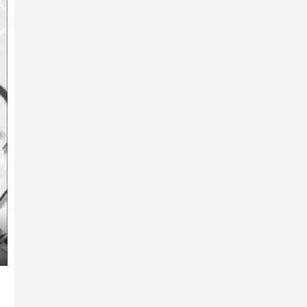
ter
llscreen