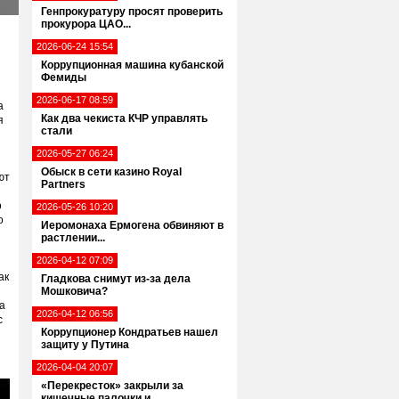
Генпрокуратуру просят проверить
прокурора ЦАО...
2026-06-24 15:54
Коррупционная машина кубанской
Фемиды
2026-06-17 08:59
а
Как два чекиста КЧР управлять
я
стали
2026-05-27 06:24
Обыск в сети казино Royal
ют
Partners
о
2026-05-26 10:20
о
Иеромонаха Ермогена обвиняют в
растлении...
2026-04-12 07:09
ак
Гладкова снимут из-за дела
Мошковича?
а
2026-04-12 06:56
с
Коррупционер Кондратьев нашел
защиту у Путина
2026-04-04 20:07
«Перекресток» закрыли за
кишечные палочки и...