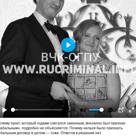
Play
-00:35
Play
Mute
Settings
PIP
En
fu
очему пункт, который годами считался законным, внезапно был признан
кабальным», подробно не объясняется. Почему нельзя было признать
абальным договор в целом — тоже. Ответов в решении нет.