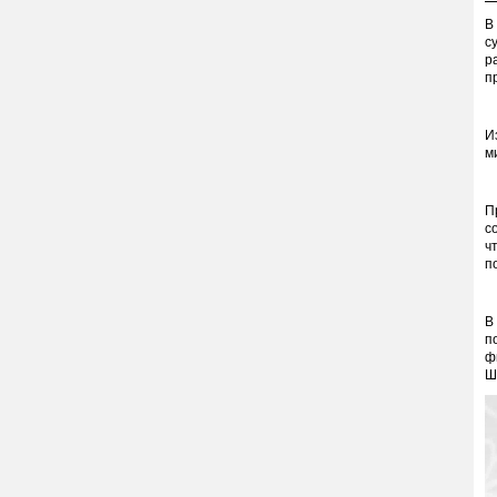
В
с
р
п
И
м
П
с
ч
п
В
п
ф
Ш