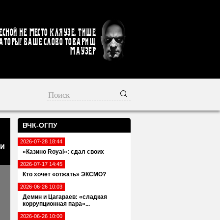
есной не место кляузе. Тише
аторы! Ваше слово товарищ
Маузер
ВЧК-ОГПУ
2026-07-28 18:44
 и
«Казино Royal»: сдал своих
2026-07-17 14:45
Кто хочет «отжать» ЭКСМО?
2026-06-26 10:03
Демин и Цагараев: «сладкая
коррупционная пара»...
2026-06-26 10:00