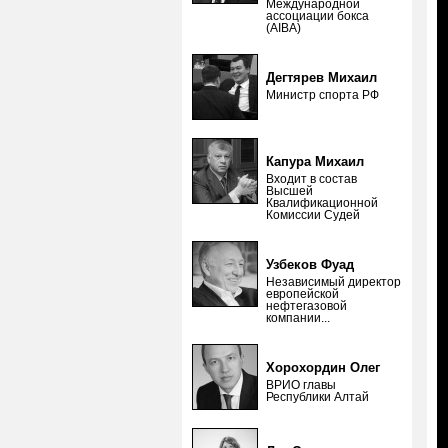
Международной
ассоциации бокса
(AIBA)
Дегтярев Михаил
Министр спорта РФ
Капура Михаил
Входит в состав
Высшей
Квалификационной
Комиссии Судей
Узбеков Фуад
Независимый директор
европейской
нефтегазовой
компании...
Хорохордин Олег
ВРИО главы
Республики Алтай