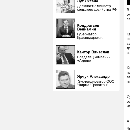
Лут Оксана
Должность: министр
сельского хозяйства РФ
В
о
с
Кондратьев
Вениамин
К
Губернатор
Краснодарского
ш
у
д
Кантор Вячеслав
с
Владелец компании
«Акрон»
К
п
Ярчук Александр
э
Экс-гендиректор ООО
н
"Фирма "Гравитон"
С
о
и
А
Ч