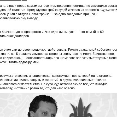
 апелляции перед самым вынесением решения неожиданно изменился соста
удебной коллегии. Предыдущая тройка судей исчезла из процесса. Судьи яко
азом ушли в отпуск. Новая тройка — за одно заседание пришла к
ротивоположному выводу.
з брачного договора просто исчез один лишь пункт — тот самый, о 60
иллионах долларов.
ри этом сам договор продолжил действовать. Режим раздельной собственнос
охранился. К разделу имущества стороны вернуться не могут. Единственное,
то «обрезано», — обязанность Кирилла Шамалова заплатить отступные жене
очти 5 миллиардов рублей.
 результате возникла юридическая конструкция, при которой одна сторона
олностью лишилась защиты и гарантий, а другая избавилась от любого
инансового обязательства. По сути, суд оставил в силе всё, что выгодно
амалову, и отменил ровно то, что для него опасно.