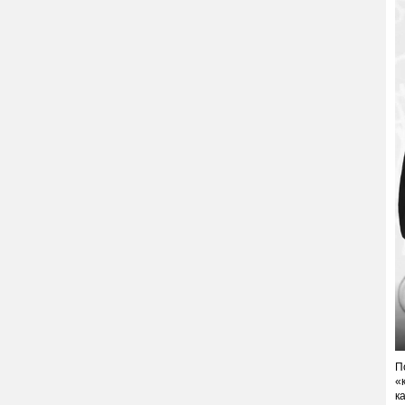
П
«
к