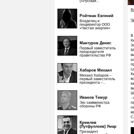
(«Русская...
Re
Ройтман Евгений
Ч
Владелец и
гендиректор ООО
«Чистая энергия»
В
К
Мантуров Денис
З
Первый заместитель
М
председателя
в
правительства РФ
ш
п
с
Хабаров Михаил
К
Михаил Хабаров –
в
первый заместитель
президента –...
к
в
Ш
Иванов Тимур
-
Экс-замминистра
п
обороны РФ
п
м
С
ч
Кремлев
(Лутфуллоев) Умар
Президент