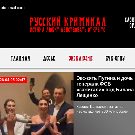
otonmail.com
Русский Криминал
Слов
ор
ИСТИНА ЛЮБИТ ДЕЙСТВОВАТЬ ОТКРЫТО
Главная
Досье
Эксклюзив
ВЧК-ОГПУ
Экс-зять Путина и дочь
26-04-05 02:47
генерала ФСБ
«зажигали» под Билана
Лещенко
Кирилл Шамалов тратит за
несколько лет 800 млн рублей