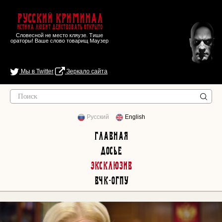
Русский Криминал
Истина любит действовать открыто
Словесной не место кляузе. Тише
ораторы! Ваше слово товарищ Маузер
Мы в Twitter
Зеркало сайта
Русский
English
Главная
Досье
Эксклюзив
ВЧК-ОГПУ