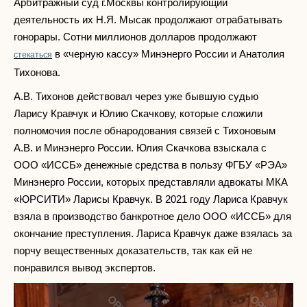
Арбитражный суд г.Москвы контролирующий
деятельность их Н.Я. Мысак продолжают отрабатывать
гонорары. Сотни миллионов долларов продолжают
в «черную кассу» Минэнерго России и Анатолия
стекаться
Тихонова.
А.В. Тихонов действовал через уже бывшую судью
Ларису Кравчук и Юлию Скачкову, которые сложили
полномочия после обнародования связей с Тихоновым
А.В. и Минэнерго России. Юлия Скачкова взыскала с
ООО «ИССБ» денежные средства в пользу ФГБУ «РЭА»
Минэнерго России, которых представляли адвокаты МКА
«ЮРСИТИ» Ларисы Кравчук. В 2021 году Лариса Кравчук
взяла в производство банкротное дело ООО «ИССБ» для
окончание преступления. Лариса Кравчук даже взялась за
порчу вещественных доказательств, так как ей не
понравился вывод экспертов.