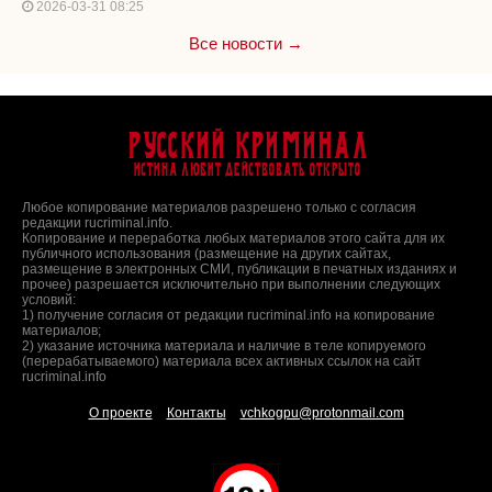
2026-03-31 08:25
Все новости →
Русский Криминал
Истина любит действовать открыто
Любое копирование материалов разрешено только с согласия
редакции rucriminal.info.
Копирование и переработка любых материалов этого сайта для их
публичного использования (размещение на других сайтах,
размещение в электронных СМИ, публикации в печатных изданиях и
прочее) разрешается исключительно при выполнении следующих
условий:
1) получение согласия от редакции rucriminal.info на копирование
материалов;
2) указание источника материала и наличие в теле копируемого
(перерабатываемого) материала всех активных ссылок на сайт
rucriminal.info
О проекте
Контакты
vchkogpu@protonmail.com