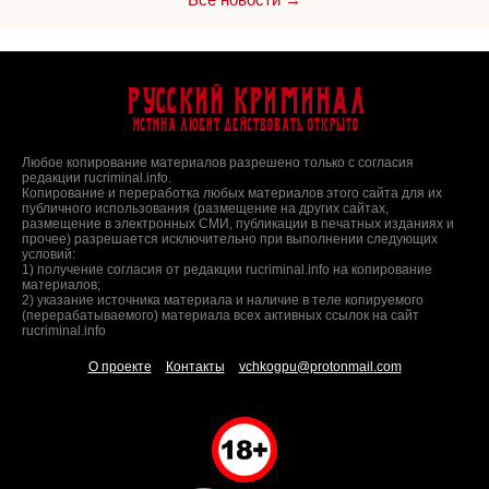
Русский Криминал
Истина любит действовать открыто
Любое копирование материалов разрешено только с согласия
редакции rucriminal.info.
Копирование и переработка любых материалов этого сайта для их
публичного использования (размещение на других сайтах,
размещение в электронных СМИ, публикации в печатных изданиях и
прочее) разрешается исключительно при выполнении следующих
условий:
1) получение согласия от редакции rucriminal.info на копирование
материалов;
2) указание источника материала и наличие в теле копируемого
(перерабатываемого) материала всех активных ссылок на сайт
rucriminal.info
О проекте
Контакты
vchkogpu@protonmail.com