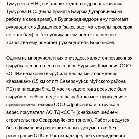
Тумуреева Н.Н., начальник отдела недропользования
Тумурова Н.С. (была принята Баиром Дугаровичем на
работу в свое время), в Бурприроднадзоре ему помогает
руководитель Дамдинова (закрывает материалы проверок
по жалобам), в Республиканском агентстве лесного
хозяйства ему помогает руководитель Борошноев.
Одним из многочисленных эпизодов, является незаконная
вырубка ценного леса на севере Бурятии. Компания ООО
«ОПИ» незаконно вырубила лес на месторождении
«Казанкан» (15 км от пгт Северомуйск Муйского района
РБ) на площади 9 га. В мае текущего года весь лес был
вырублен, сейчас ведется разработка месторождения с
применением техники ООО «Дробснаб» и отгрузка в
адрес покупателя АО ТД «ССГ» (снабжают щебнем
строительство Северомуйского тонеля). Работы ведутся
без оформления разрешительных документов: без
регистрации ОПО в Ростехнадзоре, без утвержденного