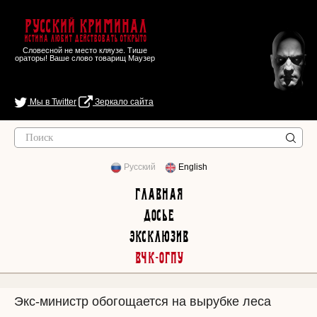
Русский Криминал
Истина любит действовать открыто
Словесной не место кляузе. Тише
ораторы! Ваше слово товарищ Маузер
Мы в Twitter
Зеркало сайта
Русский
English
Главная
Досье
Эксклюзив
ВЧК-ОГПУ
Экс-министр обогощается на вырубке леса