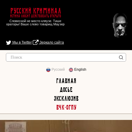
Русский Криминал
Истина любит действовать открыто
Словесной не место кляузе. Тише
ораторы! Ваше слово товарищ Маузер
Мы в Twitter
Зеркало сайта
Русский
English
Главная
Досье
Эксклюзив
ВЧК-ОГПУ