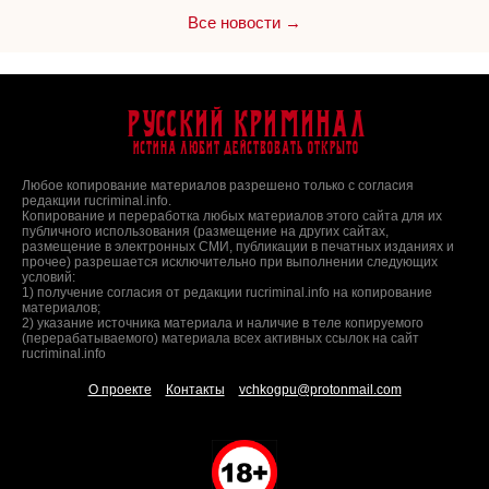
Все новости →
Русский Криминал
Истина любит действовать открыто
Любое копирование материалов разрешено только с согласия
редакции rucriminal.info.
Копирование и переработка любых материалов этого сайта для их
публичного использования (размещение на других сайтах,
размещение в электронных СМИ, публикации в печатных изданиях и
прочее) разрешается исключительно при выполнении следующих
условий:
1) получение согласия от редакции rucriminal.info на копирование
материалов;
2) указание источника материала и наличие в теле копируемого
(перерабатываемого) материала всех активных ссылок на сайт
rucriminal.info
О проекте
Контакты
vchkogpu@protonmail.com