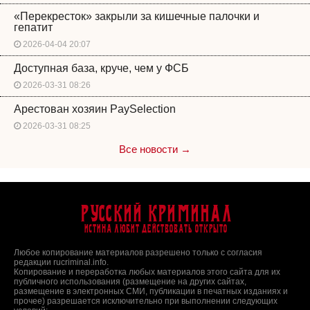
«Перекресток» закрыли за кишечные палочки и
гепатит
2026-04-04 20:07
Доступная база, круче, чем у ФСБ
2026-03-31 08:26
Арестован хозяин PaySelection
2026-03-31 08:25
Все новости →
Русский Криминал
Истина любит действовать открыто
Любое копирование материалов разрешено только с согласия
редакции rucriminal.info.
Копирование и переработка любых материалов этого сайта для их
публичного использования (размещение на других сайтах,
размещение в электронных СМИ, публикации в печатных изданиях и
прочее) разрешается исключительно при выполнении следующих