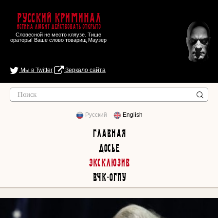
Русский Криминал
Истина любит действовать открыто
Словесной не место кляузе. Тише
ораторы! Ваше слово товарищ Маузер
Мы в Twitter
Зеркало сайта
Русский
English
Главная
Досье
Эксклюзив
ВЧК-ОГПУ