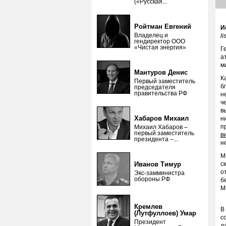
(«Русская...
Ройтман Евгений
И
Владелец и
li
гендиректор ООО
«Чистая энергия»
Г
а
м
Мантуров Денис
К
Первый заместитель
б
председателя
правительства РФ
н
ч
в
Хабаров Михаил
н
п
Михаил Хабаров –
первый заместитель
в
президента –...
н
М
Иванов Тимур
с
о
Экс-замминистра
обороны РФ
б
М
Кремлев
В
(Лутфуллоев) Умар
с
Президент
д