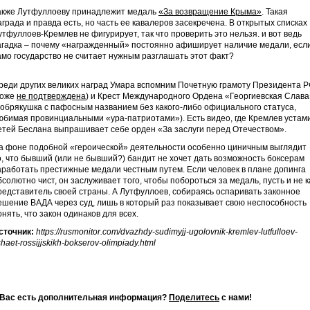
акже Лутфуллоеву принадлежит медаль
«За возвращение Крыма»
. Такая
аграда и правда есть, но часть ее кавалеров засекречена. В открытых списках
утфуллоев-Кремлев не фигурирует, так что проверить это нельзя. и вот ведь
агадка – почему «награжденный» постоянно афиширует наличие медали, есл
амо государство не считает нужным разглашать этот факт?
реди других великих наград Умара вспомним Почетную грамоту Президента 
тоже
не подтверждена
) и Крест Международного Ордена «Георгиевская Слава
побрякушка с пафосным названием без какого-либо официального статуса,
юбимая провинциальными «ура-патриотами»). Есть видео, где Кремлев устам
етей Беслана выпрашивает себе орден «За заслуги перед Отечеством».
а фоне подобной «героической» деятельности особенно циничным выглядит
о, что бывший (или не бывший?) бандит не хочет дать возможность боксерам
аработать престижные медали честным путем. Если человек в плане допинга
бсолютно чист, он заслуживает того, чтобы побороться за медаль, пусть и не к
редставитель своей страны. А Лутфуллоев, собираясь оспаривать законное
ешение ВАДА через суд, лишь в который раз показывает свою неспособность
онять, что закон одинаков для всех.
сточник:
https://rusmonitor.com/dvazhdy-sudimyjj-ugolovnik-kremlev-lutfulloev-
shaet-rossijjskikh-bokserov-olimpiady.html
 Вас есть дополнительная информация?
Поделитесь
с нами!