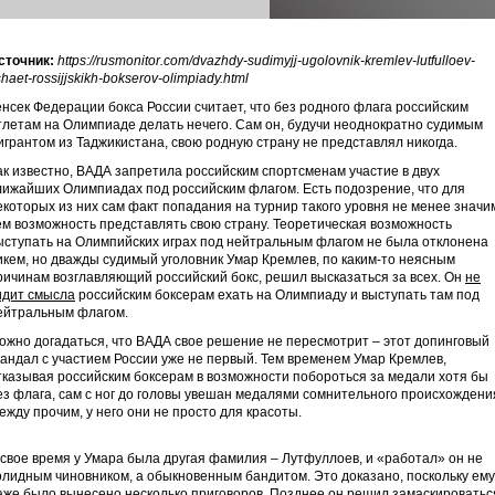
сточник:
https://rusmonitor.com/dvazhdy-sudimyjj-ugolovnik-kremlev-lutfulloev-
shaet-rossijjskikh-bokserov-olimpiady.html
енсек Федерации бокса России считает, что без родного флага российским
тлетам на Олимпиаде делать нечего. Сам он, будучи неоднократно судимым
игрантом из Таджикистана, свою родную страну не представлял никогда.
ак известно, ВАДА запретила российским спортсменам участие в двух
лижайших Олимпиадах под российским флагом. Есть подозрение, что для
екоторых из них сам факт попадания на турнир такого уровня не менее значи
ем возможность представлять свою страну. Теоретическая возможность
ыступать на Олимпийских играх под нейтральным флагом не была отклонена
икем, но дважды судимый уголовник Умар Кремлев, по каким-то неясным
ричинам возглавляющий российский бокс, решил высказаться за всех. Он
не
идит смысла
российским боксерам ехать на Олимпиаду и выступать там под
ейтральным флагом.
ожно догадаться, что ВАДА свое решение не пересмотрит – этот допинговый
кандал с участием России уже не первый. Тем временем Умар Кремлев,
тказывая российским боксерам в возможности побороться за медали хотя бы
ез флага, сам с ног до головы увешан медалями сомнительного происхождени
ежду прочим, у него они не просто для красоты.
 свое время у Умара была другая фамилия – Лутфуллоев, и «работал» он не
олидным чиновником, а обыкновенным бандитом. Это доказано, поскольку ему
аже было вынесено несколько приговоров. Позднее он решил замаскироватьс