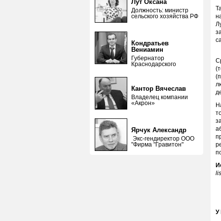
Лут Оксана
Т
Должность: министр
сельского хозяйства РФ
н
Л
з
с
Кондратьев
Вениамин
Губернатор
С
Краснодарского
(
(
л
Кантор Вячеслав
д
Владелец компании
«Акрон»
Н
т
з
а
Ярчук Александр
п
Экс-гендиректор ООО
"Фирма "Гравитон"
р
п
И
li
У