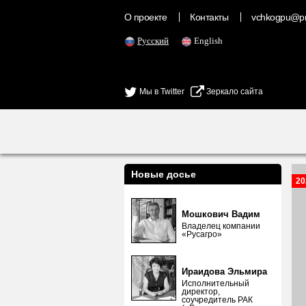
О проекте
Контакты
vchkogpu@pr
Русский
English
Мы в Twitter
Зеркало сайта
Новые досье
20
Мошкович Вадим
Владелец компании
«Русагро»
Ираидова Эльмира
Исполнительный
директор,
соучредитель РАК