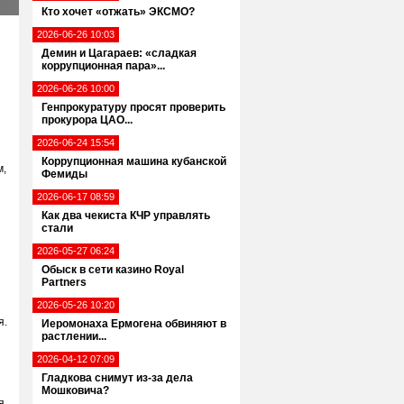
Кто хочет «отжать» ЭКСМО?
2026-06-26 10:03
Демин и Цагараев: «сладкая
коррупционная пара»...
2026-06-26 10:00
Генпрокуратуру просят проверить
прокурора ЦАО...
2026-06-24 15:54
Коррупционная машина кубанской
м,
Фемиды
2026-06-17 08:59
Как два чекиста КЧР управлять
стали
2026-05-27 06:24
Обыск в сети казино Royal
Partners
2026-05-26 10:20
я.
Иеромонаха Ермогена обвиняют в
растлении...
2026-04-12 07:09
Гладкова снимут из-за дела
Мошковича?
я