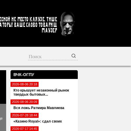
есной не место кляузе. Тише
аторы! Ваше слово товарищ
Маузер
ВЧК-ОГПУ
2026-08-06 20:18
Кто крышует незаконный рынок
твердых бытовых...
2026-08-06 20:09
Вся ложь Ратмира Мавлиева
2026-07-28 18:44
де
«Казино Royal»: сдал своих
2026-07-17 14:45