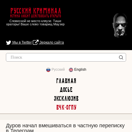
Русский Криминал
Истина любит действовать открыто
Словесной не место кляузе. Тише
ораторы! Ваше слово товарищ Маузер
Мы в Twitter
Зеркало сайта
Русский
English
Главная
Досье
Эксклюзив
ВЧК-ОГПУ
Дуров начал вмешиваться в частную переписку
в Телеграм