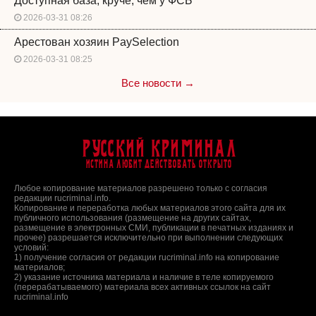
Доступная база, круче, чем у ФСБ
2026-03-31 08:26
Арестован хозяин PaySelection
2026-03-31 08:25
Все новости →
Русский Криминал
Истина любит действовать открыто
Любое копирование материалов разрешено только с согласия
редакции rucriminal.info.
Копирование и переработка любых материалов этого сайта для их
публичного использования (размещение на других сайтах,
размещение в электронных СМИ, публикации в печатных изданиях и
прочее) разрешается исключительно при выполнении следующих
условий:
1) получение согласия от редакции rucriminal.info на копирование
материалов;
2) указание источника материала и наличие в теле копируемого
(перерабатываемого) материала всех активных ссылок на сайт
rucriminal.info