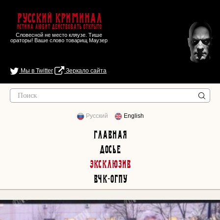
Русский Криминал
Истина любит действовать открыто
Словесной не место кляузе. Тише
ораторы! Ваше слово товарищ Маузер
Мы в Twitter
Зеркало сайта
Русский
English
Главная
Досье
Эксклюзив
ВЧК-ОГПУ