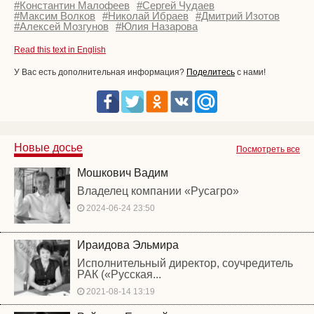
#Константин Малофеев
#Сергей Чудаев
#Максим Волков
#Николай Ибраев
#Дмитрий Изотов
#Алексей Мозгунов
#Юлия Назарова
Read this text in English
У Вас есть дополнительная информация?
Поделитесь
с нами!
Новые досье
Посмотреть все
Мошкович Вадим
Владелец компании «Русагро»
2024-06-24 23:50
Ираидова Эльмира
Исполнительный директор, соучредитель
РАК («Русская...
2021-08-14 13:19