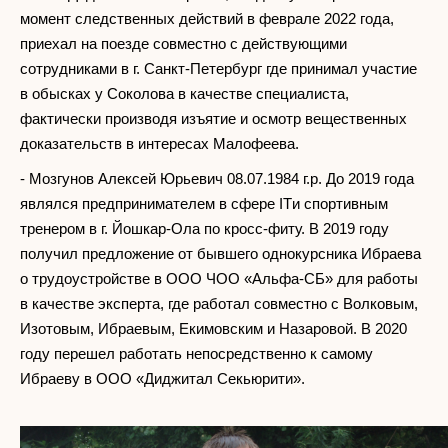
момент следственных действий в феврале 2022 года,
приехал на поезде совместно с действующими
сотрудниками в г. Санкт-Петербург где принимал участие
в обысках у Соколова в качестве специалиста,
фактически производя изъятие и осмотр вещественных
доказательств в интересах Малофеева.
- Мозгунов Алексей Юрьевич 08.07.1984 г.р. До 2019 года
являлся предпринимателем в сфере ITи спортивным
тренером в г. Йошкар-Ола по кросс-фиту. В 2019 году
получил предложение от бывшего однокурсника Ибраева
о трудоустройстве в ООО ЧОО «Альфа-СБ» для работы
в качестве эксперта, где работал совместно с Волковым,
Изотовым, Ибраевым, Екимовским и Назаровой. В 2020
году перешел работать непосредственно к самому
Ибраеву в ООО «Диджитал Секьюрити».