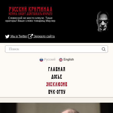
Русский Криминал
Истина любит действовать открыто
Словесной не место кляузе. Тише
ораторы! Ваше слово товарищ Маузер
Мы в Twitter
Зеркало сайта
Русский
English
Главная
Досье
Эксклюзив
ВЧК-ОГПУ