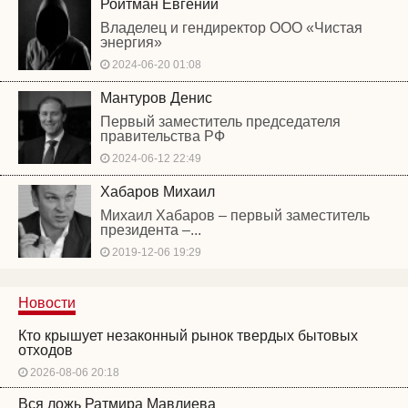
Ройтман Евгений
Владелец и гендиректор ООО «Чистая
энергия»
2024-06-20 01:08
Мантуров Денис
Первый заместитель председателя
правительства РФ
2024-06-12 22:49
Хабаров Михаил
Михаил Хабаров – первый заместитель
президента –...
2019-12-06 19:29
Новости
Кто крышует незаконный рынок твердых бытовых
отходов
2026-08-06 20:18
Вся ложь Ратмира Мавлиева