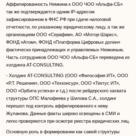
Аффилированность Немкина к ООО ЧОО «Альфа-СБ»
так же подтверждается одним IP-адресом
зафиксированном в ФНС РФ при сдаче налоговой
отчетности, по указанному юридическому лицу, а так же
организациям ООО «Серафим», АО «Мотор-Шаркс»,
ФОНД «Атом», ФОНД «Платформа Цифровых долин»
фактически принадлежащих и управляемых Немкиным.
Часть сотрудников ООО ЧОО «Альфа-СБ» переведена из
холдинга AT-CONSULTING.
- Холдинг AT-CONSULTING (ООО «Философия ИТ», ООО
«Р.Т. Решения», ООО «Техконсур», ООО «Тектус ИТ»,
ООО «Орбита успеха» и т.д.) после рейдерского захвата
структуры ОПС Малофеева у Шилова С.А., холдинг
перешел под контроль аффилированного к нему
Жуланова. Данные факты широко освещены в СМИ и
легко проверяются при осмотре реестра юридических лиц.
Основную роль в формировании как самой структуры