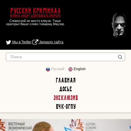
Русский Криминал
Истина любит действовать открыто
Словесной не место кляузе. Тише
ораторы! Ваше слово товарищ Маузер
Мы в Twitter
Зеркало сайта
Русский
English
Главная
Досье
Эксклюзив
ВЧК-ОГПУ