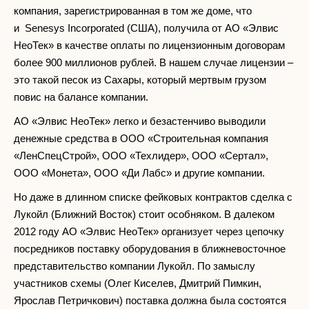
компания, зарегистрированная в том же доме, что
и Senesys Incorporated (США), получила от АО «Элвис
НеоТек» в качестве оплаты по лицензионным договорам
более 900 миллионов рублей. В нашем случае лицензии –
это такой песок из Сахары, который мертвым грузом
повис на балансе компании.
АО «Элвис НеоТек» легко и безастенчиво выводили
денежные средства в ООО «Строительная компания
«ЛенСпецСтрой», ООО «Техлидер», ООО «Сертал»,
ООО «Монета», ООО «Ди Лабс» и другие компании.
Но даже в длинном списке фейковых контрактов сделка с
Лукойл (Ближний Восток) стоит особняком. В далеком
2012 году АО «Элвис НеоТек» организует через цепочку
посредников поставку оборудования в ближневосточное
представительство компании Лукойл. По замыслу
участников схемы (Олег Киселев, Дмитрий Пимкин,
Ярослав Петричкович) поставка должна была состоятся