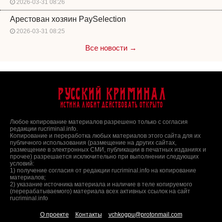
2026-03-31 08:26
Арестован хозяин PaySelection
2026-03-31 08:25
Все новости →
Русский Криминал
Истина любит действовать открыто
Любое копирование материалов разрешено только с согласия
редакции rucriminal.info.
Копирование и переработка любых материалов этого сайта для их
публичного использования (размещение на других сайтах,
размещение в электронных СМИ, публикации в печатных изданиях и
прочее) разрешается исключительно при выполнении следующих
условий:
1) получение согласия от редакции rucriminal.info на копирование
материалов;
2) указание источника материала и наличие в теле копируемого
(перерабатываемого) материала всех активных ссылок на сайт
rucriminal.info
О проекте
Контакты
vchkogpu@protonmail.com