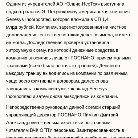
Одним из учредителей АО «Элвис-НеоТек» выступила
подконтрольная Я. Петричковичу американская компания
Senesys Incorporated, которая вложила в СП 1,4
млрд.рублей. Компания, зарегистрированная на частное
домовладение, естественно таких денег не имела, и иметь
не могла. Доследственная проверка установила
хитроумную схему, по которой денежные средства в
компанию вносились лишь от РОСНАНО, причем малыми
траншами (всего было почти сто траншей). Деньги по
каждому траншу выводились из компании по различным,
чаще всего фиктивным договорам, далее снова
заводились в компанию уже как вклад Senesys
Incorporated и затем снова выводились из компании.
Непосредственно руководил данной схемой старший
управляющий директор РОСНАНО Пимкин Дмитрий
Александрович – весьма известный постоянным
читателям ВЧК ОГПУ персонаж. Заинтересованность в
реализации схемы была огромной и одобрялась на самом