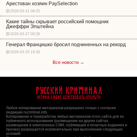
Арестован хозяин PaySelection
2026-03-31 08:25
Какие тайны скрывает российский помощник
Джеффри Эпштейна
2026-03-27 00:30
Генерал Францишко бросил подчиненных на рекорд
2026-03-25 19:30
Все новости →
Русский Криминал
Истина любит действовать открыто
Любое копирование материалов разрешено только с согласия
редакции rucriminal.info.
Копирование и переработка любых материалов этого сайта для их
публичного использования (размещение на других сайтах,
размещение в электронных СМИ, публикации в печатных изданиях и
прочее) разрешается исключительно при выполнении следующих
условий: