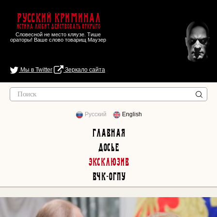
Русский Криминал
Истина любит действовать открыто
Словесной не место кляузе. Тише
ораторы! Ваше слово товарищ Маузер
Мы в Twitter
Зеркало сайта
Русский
English
Главная
Досье
Эксклюзив
ВЧК-ОГПУ