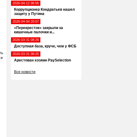
2026-04-12 06:56
Коррупционер Кондратьев нашел
защиту у Путина
2026-04-04 20:07
«Перекресток» закрыли за
кишечные палочки и...
2026-03-31 08:26
Доступная база, круче, чем у ФСБ
и
ть
2026-03-31 08:25
 и
Арестован хозяин PaySelection
Все новости