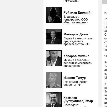
(«Русская...
Ройтман Евгений
И
Владелец и
1
гендиректор ООО
«Чистая энергия»
П
Б
д
Мантуров Денис
С
Первый заместитель
о
председателя
с
правительства РФ
Е
д
Хабаров Михаил
Ч
Михаил Хабаров –
К
первый заместитель
президента –...
Т
а
с
Иванов Тимур
М
Экс-замминистра
«
обороны РФ
п
Б
ч
Кремлев
л
(Лутфуллоев) Умар
э
Президент
К