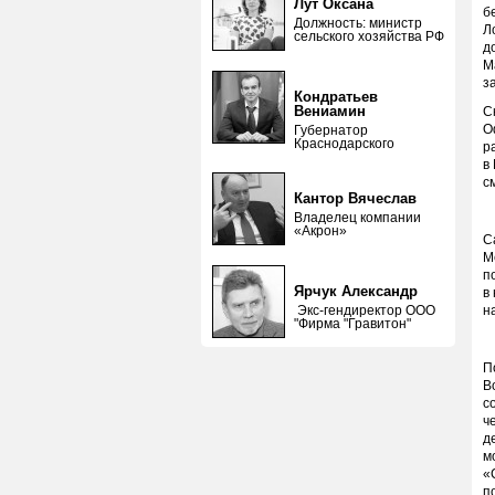
Лут Оксана
б
Должность: министр
Л
сельского хозяйства РФ
д
М
з
Кондратьев
Вениамин
С
О
Губернатор
Краснодарского
р
в
с
Кантор Вячеслав
Владелец компании
«Акрон»
С
М
п
Ярчук Александр
в
Экс-гендиректор ООО
н
"Фирма "Гравитон"
П
В
с
ч
д
м
«
п