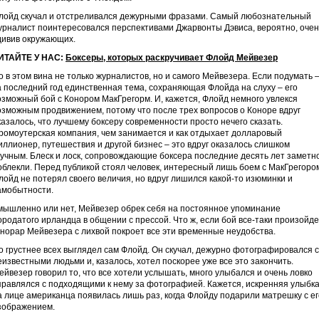
лойд скучал и отстреливался дежурными фразами. Самый любознательный
урналист поинтересовался перспективами Джарвонты Дэвиса, вероятно, очен
дивив окружающих.
ИТАЙТЕ У НАС:
Боксеры, которых раскручивает Флойд Мейвезер
о в этом вина не только журналистов, но и самого Мейвезера. Если подумать 
а последний год единственная тема, сохраняющая Флойда на слуху – его
озможный бой с Конором МакГрегорм. И, кажется, Флойд немного увлекся
озможным продвижением, потому что после трех вопросов о Коноре вдруг
казалось, что лучшему боксеру современности просто нечего сказать.
ромоутерская компания, чем занимается и как отдыхает долларовый
иллионер, путешествия и другой бизнес – это вдруг оказалось слишком
кучным. Блеск и лоск, сопровождающие боксера последние десять лет заметн
облекли. Перед публикой стоял человек, интересный лишь боем с МакГрегоро
лойд не потерял своего величия, но вдруг лишился какой-то изюминки и
амобытности.
мышленно или нет, Мейвезер обрек себя на постоянное упоминание
ородатого ирландца в общении с прессой. Что ж, если бой все-таки произойде
онорар Мейвезера с лихвой покроет все эти временные неудобства.
о грустнее всех выглядел сам Флойд. Он скучал, дежурно фотографировался с
еизвестными людьми и, казалось, хотел поскорее уже все это закончить.
ейвезер говорил то, что все хотели услышать, много улыбался и очень ловко
правлялся с подходящими к нему за фотографией. Кажется, искренняя улыбк
а лице американца появилась лишь раз, когда Флойду подарили матрешку с ег
зображением.