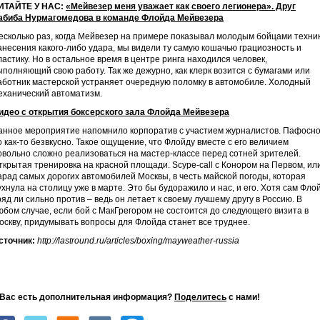
ИТАЙТЕ У НАС:
«Мейвезер меня уважает как своего легионера». Друг
абиба Нурмагомедова в команде Флойда Мейвезера
есколько раз, когда Мейвезер на примере показывал молодым бойцами техни
анесения какого-либо удара, мы видели ту самую кошачью грациозность и
ластику. Но в остальное время в центре ринга находился человек,
ыполняющий свою работу. Так же дежурно, как клерк возится с бумагами или
аботник мастерской устраняет очередную поломку в автомобиле. Холодный
еханический автоматизм.
идео с открытия боксерского зала Флойда Мейвезера
анное мероприятие напомнило корпоратив с участием журналистов. Пафосно
о как-то безвкусно. Такое ощущение, что Флойду вместе с его величием
овольно сложно реализоваться на мастер-классе перед сотней зрителей.
ткрытая тренировка на красной площади. Scype-call с Конором на Первом, ил
арад самых дорогих автомобилей Москвы, в честь майской погоды, которая
ухнула на столицу уже в марте. Это бы будоражило и нас, и его. Хотя сам Фло
ряд ли сильно против – ведь он летает к своему лучшему другу в Россию. В
юбом случае, если бой с МакГрегором не состоится до следующего визита в
оскву, придумывать вопросы для Флойда станет все труднее.
сточник:
http://lastround.ru/articles/boxing/mayweather-russia
 Вас есть дополнительная информация?
Поделитесь
с нами!