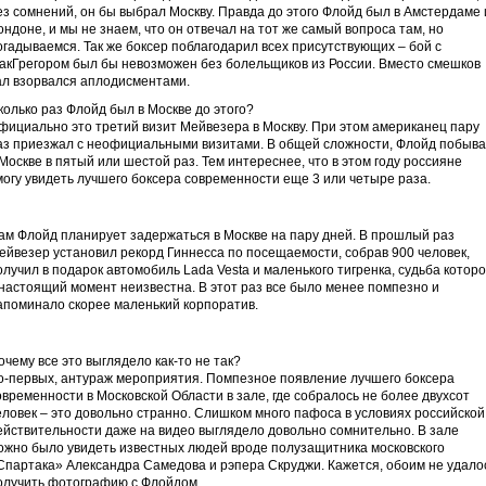
ез сомнений, он бы выбрал Москву. Правда до этого Флойд был в Амстердаме 
ондоне, и мы не знаем, что он отвечал на тот же самый вопроса там, но
огадываемся. Так же боксер поблагодарил всех присутствующих – бой с
акГрегором был бы невозможен без болельщиков из России. Вместо смешков
ал взорвался аплодисментами.
колько раз Флойд был в Москве до этого?
фициально это третий визит Мейвезера в Москву. При этом американец пару
аз приезжал с неофициальными визитами. В общей сложности, Флойд побыв
 Москве в пятый или шестой раз. Тем интереснее, что в этом году россияне
могу увидеть лучшего боксера современности еще 3 или четыре раза.
ам Флойд планирует задержаться в Москве на пару дней. В прошлый раз
ейвезер установил рекорд Гиннесса по посещаемости, собрав 900 человек,
олучил в подарок автомобиль Lada Vesta и маленького тигренка, судьба которо
 настоящий момент неизвестна. В этот раз все было менее помпезно и
апоминало скорее маленький корпоратив.
очему все это выглядело как-то не так?
о-первых, антураж мероприятия. Помпезное появление лучшего боксера
овременности в Московской Области в зале, где собралось не более двухсот
еловек – это довольно странно. Слишком много пафоса в условиях российской
ействительности даже на видео выглядело довольно сомнительно. В зале
ожно было увидеть известных людей вроде полузащитника московского
Спартака» Александра Самедова и рэпера Скруджи. Кажется, обоим не удало
олучить фотографию с Флойдом.