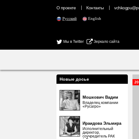
О проекте
Контакты
vchkogpu@pr
Русский
English
Мы в Twitter
Зеркало сайта
Новые досье
20
Мошкович Вадим
Владелец компании
«Русагро»
Ираидова Эльмира
Исполнительный
директор,
соучредитель РАК