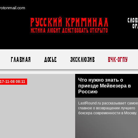
otonmail.com
Русский Криминал
Слов
ор
ИСТИНА ЛЮБИТ ДЕЙСТВОВАТЬ ОТКРЫТО
Главная
Досье
Эксклюзив
ВЧК-ОГПУ
Что нужно знать о
17-11-08 08:11
приезде Мейвезера в
Россию
LastRound.ru рассказывает самое
главное о возвращении лучшего
боксера современности в Москву.