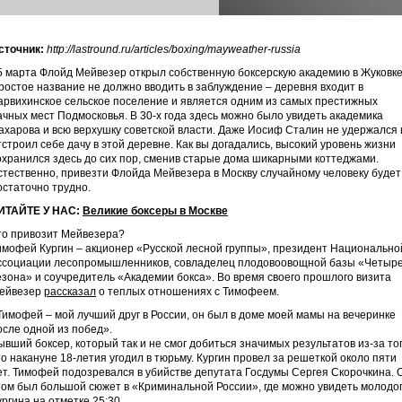
сточник:
http://lastround.ru/articles/boxing/mayweather-russia
5 марта Флойд Мейвезер открыл собственную боксерскую академию в Жуковке
ростое название не должно вводить в заблуждение – деревня входит в
арвихинское сельское поселение и является одним из самых престижных
ачных мест Подмосковья. В 30-х года здесь можно было увидеть академика
ахарова и всю верхушку советской власти. Даже Иосиф Сталин не удержался 
тстроил себе дачу в этой деревне. Как вы догадались, высокий уровень жизни
охранился здесь до сих пор, сменив старые дома шикарными коттеджами.
стественно, привезти Флойда Мейвезера в Москву случайному человеку будет
остаточно трудно.
ИТАЙТЕ У НАС:
Великие боксеры в Москве
то привозит Мейвезера?
имофей Кургин – акционер «Русской лесной группы», президент Национально
ссоциации лесопромышленников, совладелец плодовоовощной базы «Четыр
езона» и соучредитель «Академии бокса». Во время своего прошлого визита
ейвезер
рассказал
о теплых отношениях с Тимофеем.
Тимофей – мой лучший друг в России, он был в доме моей мамы на вечеринке
осле одной из побед».
ывший боксер, который так и не смог добиться значимых результатов из-за тог
то накануне 18-летия угодил в тюрьму. Кургин провел за решеткой около пяти
ет. Тимофей подозревался в убийстве депутата Госдумы Сергея Скорочкина. 
том был большой сюжет в «Криминальной России», где можно увидеть молодо
ургина
на отметке 25:30
.