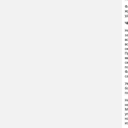
Ф
ж
у
Ч
Н
з
в
в
о
П
м
с
п
Ф
с
У
б
г
Н
н
М
у
н
и