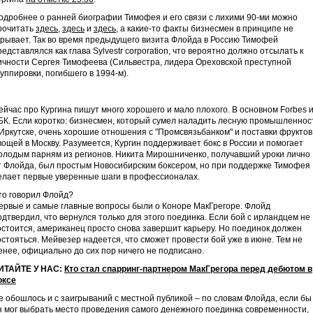
одробнее о ранней биографии Тимофея и его связи с лихими 90-ми можно
рочитать
здесь
,
здесь
и
здесь
, а какие-то факты бизнесмен в принципе не
крывает. Так во время предыдущего визита Флойда в Россию Тимофей
редставлялся как глава Sylvestr corporation, что вероятно должно отсылать к
ичности Сергея Тимофеева (Сильвестра, лидера Ореховской преступной
руппировки, погибшего в 1994-м).
ейчас про Кургина пишут много хорошего и мало плохого. В основном Forbes 
БК. Если коротко: бизнесмен, который сумел наладить лесную промышленнос
 Иркутске, очень хорошие отношения с "Промсвязьбанком" и поставки фруктов
вощей в Москву. Разумеется, Кургин поддерживает бокс в России и помогает
олодым парням из регионов. Никита Мирошниченко, получавший уроки лично
т Флойда, был простым Новосибирским боксером, но при поддержке Тимофея
елает первые уверенные шаги в профессионалах.
то говорил Флойд?
ервые и самые главные вопросы были о Коноре МакГрегоре. Флойд
одтвердил, что вернулся только для этого поединка. Если бой с ирландцем не
остоится, американец просто снова завершит карьеру. Но поединок должен
остояться. Мейвезер надеется, что сможет провести бой уже в июне. Тем не
енее, официально до сих пор ничего не подписано.
ИТАЙТЕ У НАС:
Кто стал спарринг-партнером МакГрегора перед дебютом в
оксе
е обошлось и с заигрываний с местной публикой – по словам Флойда, если бы
н мог выбрать место проведения самого денежного поединка современности,