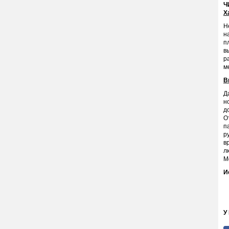
Ч
Х
Н
н
п
в
р
м
В
Д
н
д
О
п
р
в
л
М
И
У