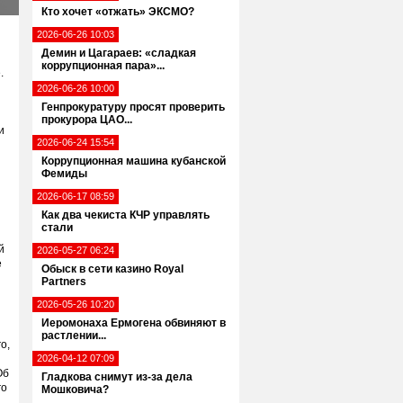
Кто хочет «отжать» ЭКСМО?
2026-06-26 10:03
Демин и Цагараев: «сладкая
коррупционная пара»...
.
2026-06-26 10:00
Генпрокуратуру просят проверить
прокурора ЦАО...
и
2026-06-24 15:54
Коррупционная машина кубанской
Фемиды
2026-06-17 08:59
Как два чекиста КЧР управлять
стали
й
2026-05-27 06:24
е
Обыск в сети казино Royal
Partners
2026-05-26 10:20
Иеромонаха Ермогена обвиняют в
растлении...
о,
2026-04-12 07:09
Об
Гладкова снимут из-за дела
го
Мошковича?