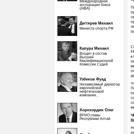
Международной
ассоциации бокса
П
(AIBA)
п
с
п
Дегтярев Михаил
л
Министр спорта РФ
г
С
Капура Михаил
Р
Входит в состав
в
Высшей
Квалификационной
о
Комиссии Судей
м
о
д
Узбеков Фуад
Ч
Независимый директор
европейской
П
нефтегазовой
п
компании...
с
с
м
Хорохордин Олег
ВРИО главы
Ч
Республики Алтай
б
Н
о