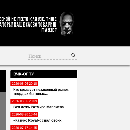
есной не место кляузе. Тише
аторы! Ваше слово товарищ
Маузер
ВЧК-ОГПУ
2026-08-06 20:18
Кто крышует незаконный рынок
твердых бытовых...
2026-08-06 20:09
Вся ложь Ратмира Мавлиева
2026-07-28 18:44
«Казино Royal»: сдал своих
2026-07-17 14:45