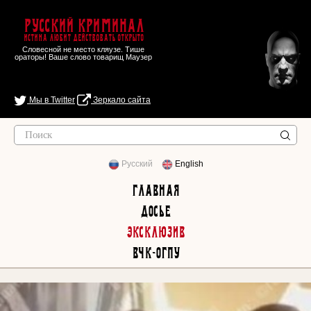
Русский Криминал
Истина любит действовать открыто
Словесной не место кляузе. Тише
ораторы! Ваше слово товарищ Маузер
Мы в Twitter
Зеркало сайта
Русский
English
Главная
Досье
Эксклюзив
ВЧК-ОГПУ