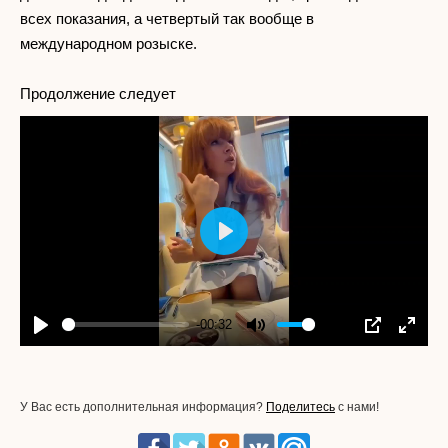
всех показания, а четвертый так вообще в
международном розыске.
Продолжение следует
Play
-00:32
Play
Mute
Settings
PIP
Enter
fullscr
У Вас есть дополнительная информация?
Поделитесь
с нами!