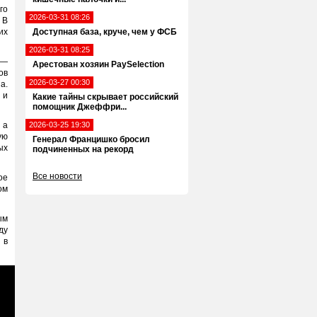
го
2026-03-31 08:26
 В
их
Доступная база, круче, чем у ФСБ
2026-03-31 08:25
 —
Арестован хозяин PaySelection
ов
2026-03-27 00:30
а.
 и
Какие тайны скрывает российский
помощник Джеффри...
 а
2026-03-25 19:30
ую
Генерал Францишко бросил
ых
подчиненных на рекорд
Все новости
ое
ом
ым
ду
 в