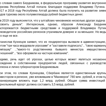
о словам самого Бердникова, в федеральную программу развития внутренне
уризма Республика Алтай попала благодаря поддержке Владимир Путина.
017 и 2018 году Республика Алтай должна была получить на развитие зимн
идов туризма около полумиллиарда рублей бюджетных денег.
 в 2019 году выясняется, что у алтайских чиновников несколько другая задача
освоить деньги". Интересным, однако, образом Александр Бердник
аспоряжается бюджетными средствами и поддержкой Владимира Путин
уководители российских регионов утрачивали доверие и за меньшее. Но ведь
то еще не все.
танислав Кузнецов заявил, что их гендиректора вызвали в администрацию,
отом "три часа мордовали угрозами" и "заставили подписать"... "свою карманн
омпашку" ..."какого-то родственника бывшего министра имущественн
тношений"... "все оформили на частную компанию".
идимо, речь идет об угрозах, целью которых может являться незаконн
хождение в собственники предприятия людей, связанных с руководств
егиона и лично губернатором Бердниковым.
ри этом, по словам Кузнецова, Сбербанк является единственным крупн
нвестором в регионе, уже вложившим в "Манжерок" 780 млн. рублей, в этом го
ланирующим вложить еще 1,2 млрд. рублей. Общая сумма инвестиций
орнолыжный курорт должна составить 3,5 млрд. рублей.