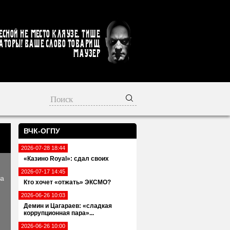
есной не место кляузе. Тише
аторы! Ваше слово товарищ
Маузер
ВЧК-ОГПУ
2026-07-28 18:44
«Казино Royal»: сдал своих
2026-07-17 14:45
ва
Кто хочет «отжать» ЭКСМО?
2026-06-26 10:03
Демин и Цагараев: «сладкая
коррупционная пара»...
2026-06-26 10:00