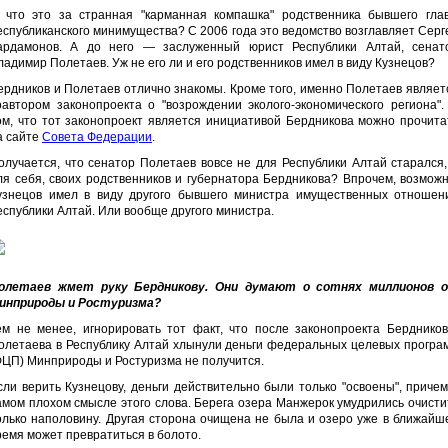
 что это за странная "карманная компашка" родственника бывшего гла
еспубликанского минимущества? С 2006 года это ведомство возглавляет Серг
ардамонов. А до него — заслуженный юрист Республики Алтай, сенат
ладимир Полетаев. Уж не его ли и его родственников имел в виду Кузнецов?
ердников и Полетаев отлично знакомы. Кроме того, именно Полетаев являет
оавтором законопроекта о "возрождении эколого-экономического региона".
ом, что тот законопроект является инициативой Бердникова можно прочита
а сайте
Совета Федерации
.
олучается, что сенатор Полетаев вовсе не для Республики Алтай старался,
ля себя, своих родственников и губернатора Бердникова? Впрочем, возможн
узнецов имел в виду другого бывшего министра имущественных отношен
еспублики Алтай. Или вообще другого министра.
олетаев жмет руку Бердникову. Они думают о сотнях миллионов 
инприроды и Ростуризма?
ем не менее, игнорировать тот факт, что после законопроекта Бердников
олетаева в Республику Алтай хлынули деньги федеральных целевых програ
ФЦП) Минприроды и Ростуризма не получится.
сли верить Кузнецову, деньги действительно были только "освоены", причем
амом плохом смысле этого слова. Берега озера Манжерок умудрились очисти
олько наполовину. Другая сторона очищена не была и озеро уже в ближайш
ремя может превратиться в болото.