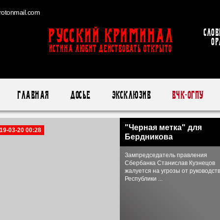
otonmail.com
Русский Криминал
Слов
ор
ИСТИНА ЛЮБИТ ДЕЙСТВОВАТЬ ОТКРЫТО
Главная
Досье
Эксклюзив
ВЧК-ОГПУ
"Черная метка" для
19-03-20 00:28
Бердникова
Зампредседатель правления
Сбербанка Станислав Кузнецов
жалуется на угрозы от руководст
Республики ...