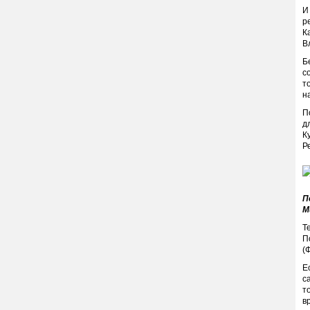
И
р
К
В
Б
с
т
н
П
д
К
Р
П
М
Т
П
(
Е
с
т
в