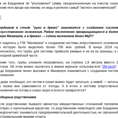
ж не Бердников ли "уполовинил" сумму, предназначенную на очистку озер
роме него вроде как некому, он ведь в регионе самый "эколого-экономический".
ердников в стиле "руки в брюки" знакомится с созданием систе
скусственного оснежения. Рядом постепенно превращающееся в боло
зеро Манжерок, а в брюках — сотни миллионов денег ФЦП?
е задалось у ГЛК "Манжерок" и созданием системы искусственного оснежени
а которую было выделено более 700 млн. рублей. В конце 2018 го
ыяснилось, что трубы для системы привезли ржавые и не из-за границы, а 
оседней армейской части.
роме того, трубы уложили неправильно, на глубину 1,8 метров вместо 2
етров. Об этом можно прочитать в живом журнале пользователя "
ZM-sochi
"
едь Бердников лично выезжал в Манжерок знакомиться с созданием систе
снежения.
 даже пообещал, что летом в озере можно будет купаться, а зимой — катать
а лыжах вне зависимости от погоды. А в итоге и система искусственно
снежения не готова и озеро скоро в болото превратится?
ебедные родственники
сли родственники бывшего министра имущественных отношений проявля
нтерес к горнолыжным курортам, то родственники немолодого уже Берднико
редпочитают заниматься предпринимательской деятельностью, не связанной
кстремальными видами спорта.