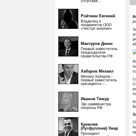
(«Русская...
Ройтман Евгений
И
Владелец и
p
гендиректор ООО
«Чистая энергия»
З
у
р
Мантуров Денис
а
Первый заместитель
председателя
правительства РФ
Р
п
Хабаров Михаил
с
Михаил Хабаров –
С
первый заместитель
президента –...
С
р
п
Иванов Тимур
К
Экс-замминистра
Б
обороны РФ
З
Г
Кремлев
А
(Лутфуллоев) Умар
п
Президент