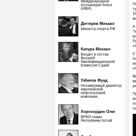
Международной
П
ассоциации бокса
(AIBA)
т
2
в
Дегтярев Михаил
А
Министр спорта РФ
"
р
Р
э
Капура Михаил
С
Входит в состав
Высшей
п
Квалификационной
к
Комиссии Судей
о
В
Узбеков Фуад
в
Независимый директор
р
европейской
нефтегазовой
П
компании...
и
п
г
Хорохордин Олег
ВРИО главы
Республики Алтай