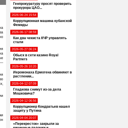
Генпрокуратуру просят проверить
прокурора ЦАО...
2026-06-24 15:54
Коррупционная машина кубанской
Фемиды
на
ва
2026-06-17 08:59
но
Как два чекиста КЧР управлять
стали
ия
2026-05-27 06:24
на
Обыск в сети казино Royal
ые
Partners
—
2026-05-26 10:20
Иеромонаха Ермогена обвиняют в
ия
растлении...
во
х,
2026-04-12 07:09
Гладкова снимут из-за дела
Мошковича?
ии
2026-04-12 06:56
Коррупционер Кондратьев нашел
защиту у Путина
ки
2026-04-04 20:07
он
«Перекресток» закрыли за
кишечные палочки и...