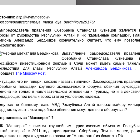
сточник:
http://www.moscow-
ost.com/politics/chernaja_metka_dlja_berdnikova29176/
ампредседатель правления Сбербанка Станислав Кузнецов жалуется 
грозы от руководства Республики Алтай и их "карманные компашки". Гла
егиона Александр Бердников окончательно считает, что ему позволе
бсолютно все?
Выступление замредседателя правлен
Сбербанка Станислава Кузнецова 
оссийском инвестиционном форуме в Сочи может иметь самые тяжел
оследствия для главы Республики Алтай
Александра Бердникова
, 
ообщает
The Moscow Post
.
итуацию, что ни говори, сложно назвать типичной. Замредседатель правлен
бербанка площадки крупного экономического форума обвинил руководст
егиона не только в наплевательском отношении к туризму, но и в действия
опадающих под целый ворох статей уголовного кодекса.
ому как не бывшему главе МВД Республики Алтай генерал-майору милиц
ердникову знать, чем подобные обвинения могут для него обернуться?
ацепившись за "Манжерок" ?
ЛК "Манжерок" является крупнейшим туристическим объектом Республи
лтай, который с 2011 года принадлежит Сбербанку. Тем не менее, реги
родолжает получать деньги на развитие "Манжерока" из бюджета РФ.