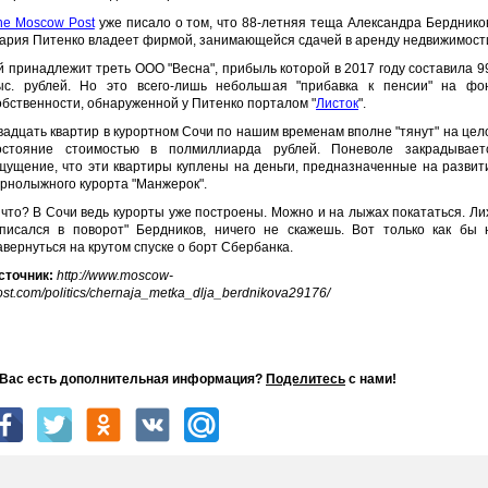
he Moscow Post
уже писало о том, что 88-летняя теща Александра Берднико
ария Питенко владеет фирмой, занимающейся сдачей в аренду недвижимост
й принадлежит треть ООО "Весна", прибыль которой в 2017 году составила 9
ыс. рублей. Но это всего-лишь небольшая "прибавка к пенсии" на фо
обственности, обнаруженной у Питенко порталом "
Листок
".
вадцать квартир в курортном Сочи по нашим временам вполне "тянут" на цел
остояние стоимостью в полмиллиарда рублей. Поневоле закрадывает
щущение, что эти квартиры куплены на деньги, предназначенные на развит
орнолыжного курорта "Манжерок".
 что? В Сочи ведь курорты уже построены. Можно и на лыжах покататься. Ли
вписался в поворот" Бердников, ничего не скажешь. Вот только как бы 
авернуться на крутом спуске о борт Сбербанка.
сточник:
http://www.moscow-
ost.com/politics/chernaja_metka_dlja_berdnikova29176/
 Вас есть дополнительная информация?
Поделитесь
с нами!