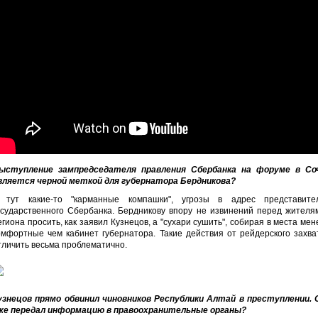
ыступление зампредседателя правления Сбербанка на форуме в Со
вляется черной меткой для губернатора Бердникова?
 тут какие-то "карманные компашки", угрозы в адрес представите
осударственного Сбербанка. Бердникову впору не извинений перед жителя
егиона просить, как заявил Кузнецов, а "сухари сушить", собирая в места мен
омфортные чем кабинет губернатора. Такие действия от рейдерского захва
тличить весьма проблематично.
узнецов прямо обвинил чиновников Республики Алтай в преступлении. 
же передал информацию в правоохранительные органы?