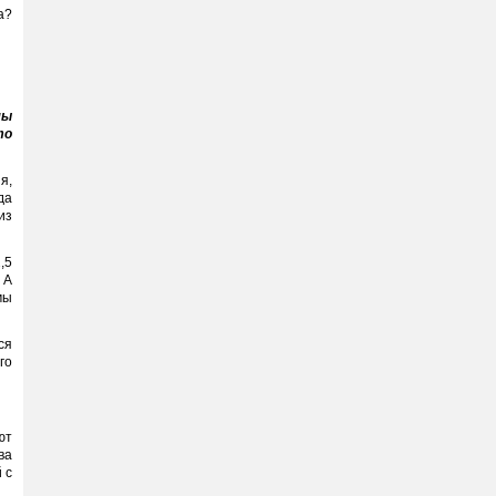
а?
мы
то
я,
да
из
,5
. А
мы
ся
го
ют
ва
 с