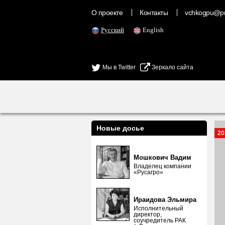
О проекте
Контакты
vchkogpu@pr
Русский
English
Мы в Twitter
Зеркало сайта
Новые досье
20
Мошкович Вадим
Владелец компании
«Русагро»
Ираидова Эльмира
Исполнительный
директор,
соучредитель РАК