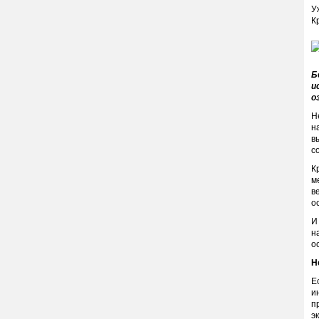
У
К
Б
и
о
Н
н
в
с
К
м
в
о
И
н
о
Н
Е
и
п
э