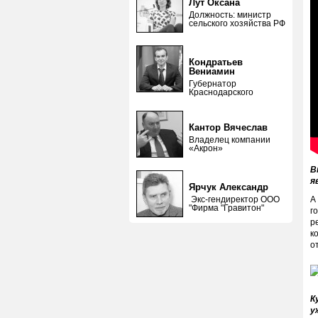
Лут Оксана
Должность: министр
сельского хозяйства РФ
Кондратьев
Вениамин
Губернатор
Краснодарского
Кантор Вячеслав
Владелец компании
«Акрон»
В
я
Ярчук Александр
Экс-гендиректор ООО
А
"Фирма "Гравитон"
г
р
к
о
К
у