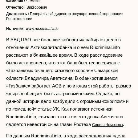
Фамилия :
Чемезов
Отчество :
Викторович
Должность :
Генеральный директор государственной корпорации
Ростехнологии
Источник:
www.rucriminal.info
В УВД ЦАО все большие «обороты» набирает дело в
отношении Активкапиталбанка и о нем Rucriminal.info
расскажет в ближайшее время. В ходе расследование
было установлено, что этот банк был тесно связан с
«Газбанком» бывшего «газового короля» Самарской
области Владимира Аветисяна. В обанкротившемся
«Газбанке» работает АСВ и по итогам этой работы размер
«дыры» обещает быть астрономическим. Однако, по
данной истории дело возбудили с огромным «скрипом» и
по «смешной» статье УК. Как полагают источники
Rucriminal.info, связано это с тем, что дочка Аветисяна
является невестой сына главы Ростеха
.
Сергея Чемезова
По данным Rucriminal.info, в ходе расследования «дела