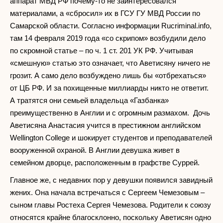
аппарат МВД РФ почему-то не заинтересовался
материалами, а «сбросил» их в ГСУ ГУ МВД России по
Самарской области. Согласно информации Rucriminal.info,
там 14 февраля 2019 года «со скрипом» возбудили дело
по скромной статье – по ч. 1 ст. 201 УК РФ. Учитывая
«смешную» статью это означает, что Аветисяну ничего не
грозит. А само дело возбуждено лишь бы «отбрехаться»
от ЦБ РФ. И за похищенные миллиарды никто не ответит.
А тратятся они семьей владельца «Газбанка»
преимущественно в Англии и с огромным размахом. Дочь
Аветисяна Анастасия учится в престижном английском
Wellington College и шокирует студентов и преподавателей
вооруженной охраной. В Англии девушка живет в
семейном дворце, расположенным в графстве Суррей.
Главное же, с недавних пор у девушки появился завидный
жених. Она начала встречаться с Сергеем Чемезовым –
сыном главы Ростеха Сергея Чемезова. Родители к союзу
относятся крайне благосклонно, поскольку Аветисян одно