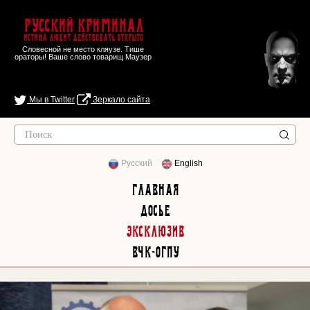
Русский Криминал
Истина любит действовать открыто
Словесной не место кляузе. Тише
ораторы! Ваше слово товарищ Маузер
Мы в Twitter
Зеркало сайта
Русский
English
Главная
Досье
Эксклюзив
ВЧК-ОГПУ