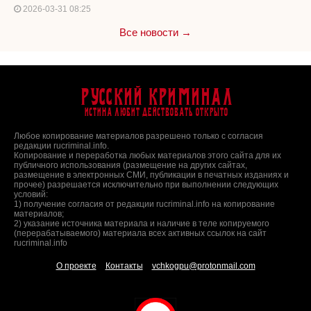
2026-03-31 08:25
Все новости →
Русский Криминал
Истина любит действовать открыто
Любое копирование материалов разрешено только с согласия
редакции rucriminal.info.
Копирование и переработка любых материалов этого сайта для их
публичного использования (размещение на других сайтах,
размещение в электронных СМИ, публикации в печатных изданиях и
прочее) разрешается исключительно при выполнении следующих
условий:
1) получение согласия от редакции rucriminal.info на копирование
материалов;
2) указание источника материала и наличие в теле копируемого
(перерабатываемого) материала всех активных ссылок на сайт
rucriminal.info
О проекте
Контакты
vchkogpu@protonmail.com