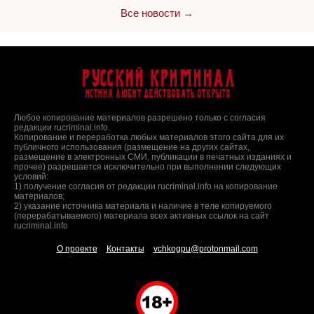
Все новости →
Русский Криминал
Истина любит действовать открыто
Любое копирование материалов разрешено только с согласия
редакции rucriminal.info.
Копирование и переработка любых материалов этого сайта для их
публичного использования (размещение на других сайтах,
размещение в электронных СМИ, публикации в печатных изданиях и
прочее) разрешается исключительно при выполнении следующих
условий:
1) получение согласия от редакции rucriminal.info на копирование
материалов;
2) указание источника материала и наличие в теле копируемого
(перерабатываемого) материала всех активных ссылок на сайт
rucriminal.info
О проекте
Контакты
vchkogpu@protonmail.com