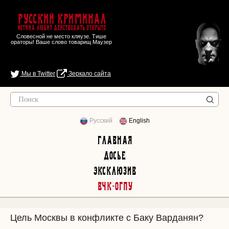
Русский Криминал
Истина любит действовать открыто
Словесной не место кляузе. Тише
ораторы! Ваше слово товарищ Маузер
Мы в Twitter
Зеркало сайта
Русский
English
Главная
Досье
Эксклюзив
ВЧК-ОГПУ
Цель Москвы в конфликте с Баку Варданян?