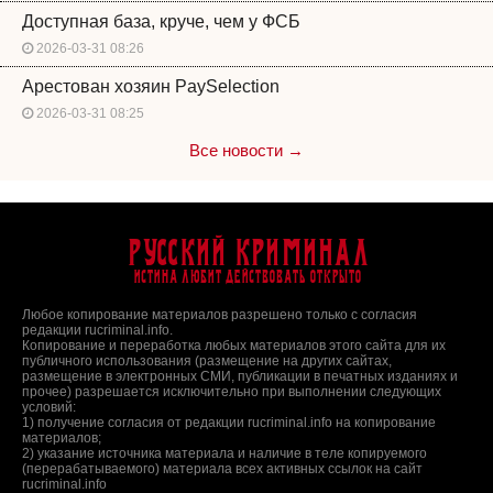
Доступная база, круче, чем у ФСБ
2026-03-31 08:26
Арестован хозяин PaySelection
2026-03-31 08:25
Все новости →
Русский Криминал
Истина любит действовать открыто
Любое копирование материалов разрешено только с согласия
редакции rucriminal.info.
Копирование и переработка любых материалов этого сайта для их
публичного использования (размещение на других сайтах,
размещение в электронных СМИ, публикации в печатных изданиях и
прочее) разрешается исключительно при выполнении следующих
условий:
1) получение согласия от редакции rucriminal.info на копирование
материалов;
2) указание источника материала и наличие в теле копируемого
(перерабатываемого) материала всех активных ссылок на сайт
rucriminal.info