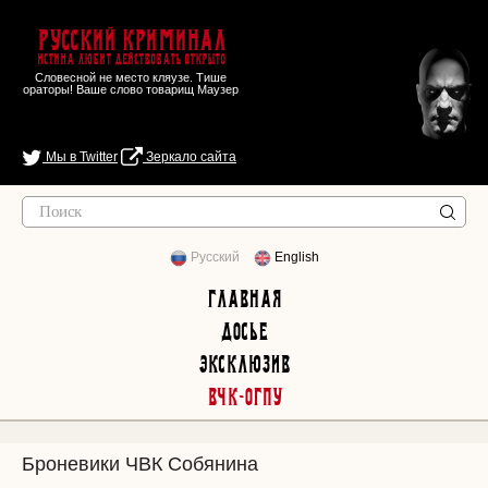
Русский Криминал
Истина любит действовать открыто
Словесной не место кляузе. Тише
ораторы! Ваше слово товарищ Маузер
Мы в Twitter
Зеркало сайта
Русский
English
Главная
Досье
Эксклюзив
ВЧК-ОГПУ
Броневики ЧВК Собянина