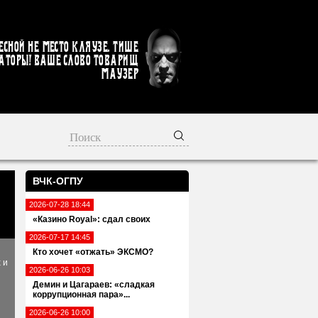
есной не место кляузе. Тише
аторы! Ваше слово товарищ
Маузер
ВЧК-ОГПУ
2026-07-28 18:44
«Казино Royal»: сдал своих
2026-07-17 14:45
Кто хочет «отжать» ЭКСМО?
 и
2026-06-26 10:03
Демин и Цагараев: «сладкая
коррупционная пара»...
2026-06-26 10:00