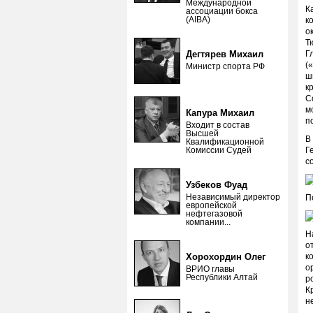
Международной
К
ассоциации бокса
(AIBA)
к
о
Т
Дегтярев Михаил
Г
(
Министр спорта РФ
ш
к
С
м
Капура Михаил
п
Входит в состав
Высшей
В
Квалификационной
Комиссии Судей
Г
с
Узбеков Фуад
Независимый директор
П
европейской
нефтегазовой
компании...
Н
о
Хорохордин Олег
к
о
ВРИО главы
Республики Алтай
р
К
н