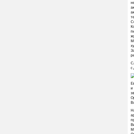
н
а
а
т
С
К
п
ж
М
х
З
ре
С
с
Е
и
з
О
В
Н
а
п
В
М