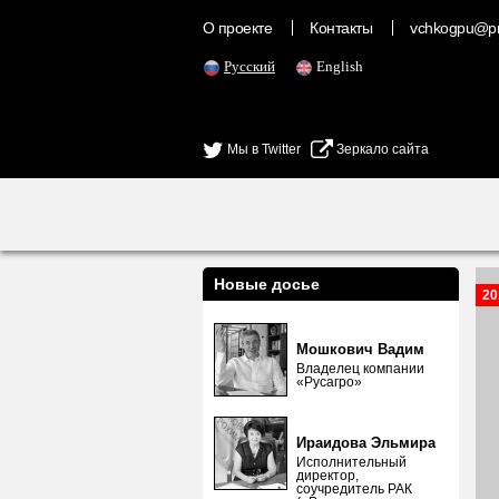
О проекте
Контакты
vchkogpu@pr
Русский
English
Мы в Twitter
Зеркало сайта
Новые досье
20
Мошкович Вадим
Владелец компании
«Русагро»
Ираидова Эльмира
Исполнительный
директор,
соучредитель РАК