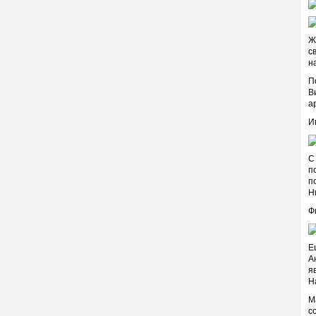
Ж
с
н
П
В
а
И
С
п
п
Н
Ф
Е
А
я
Н
М
с