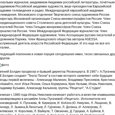
ескольких журналов, академиком Академии российской литературы, почётным
кадемиком Российской академии художеств, вице-президентом Евразийской
кадемии телевидения и радио, Международной евразийской академии
елевидения, Московского отделения Творческого союза художников России.
екретарь Московской организации Союза кинематографистов России. Член
оординационного совета Столичного цеха деятелей культуры. Член Союза
исателей России. Член Гильдии кинорежиссёров России. Член Союза
урналистов России. Член Международной Федерации журналистов. Член
еждународной Федерации художников. Член Ассоциации русских писателей и
удожников Парижа. Член Французского общества авторов AGESSA.
аслуженный деятель искусств Российской Федерации. И это еще не все его
галии...
ледующий поклонник и новая порция сегодняшних имен, тесно связанных дру
 другом
вгений Болдин продюсер и бывший директор Росконцерта. В 1987 г. А.Пугачев
 Е.Болдин создают "Театр Песни" в составе которого заявляют себя будущие
везды первой величины - Александр Малинин, Владимир Пресняков, Кристина
рбакайте, поэт Илья Резник, Ольга Кормухина, Крис Кельми, Игорь Николаев,
ладимир Кузьмин, Александр Кальянов, группы "Рецитал", "А-Студио".
ачиная с 1980 года Игорь Николаев начинает работать в качестве клавишника
ранжировщика в ансамбле Аллы Пугачевой «Рецитал». Исполнители его
роизведений: А. Пугачева, Ф. Киркоров, И. Кобзон,Ю. Никулин, Л. Лещенко, В.
инокур, Л. Зыкина,В.Леонтьев, Л. Гурченко, Л. Долина, И. Аллегрова, Л.
илявская, Н. Королева, Л. Вайкуле, Т. Овсиенко, Д. Гурцкая, А. Буйнов, К.