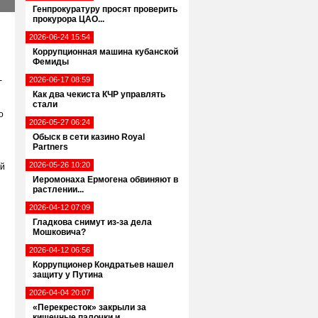
Генпрокуратуру просят проверить
прокурора ЦАО...
2026-06-24 15:54
Коррупционная машина кубанской
Фемиды
-
2026-06-17 08:59
Как два чекиста КЧР управлять
стали
о
2026-05-27 06:24
Обыск в сети казино Royal
Partners
2026-05-26 10:20
ой
Иеромонаха Ермогена обвиняют в
растлении...
2026-04-12 07:09
Гладкова снимут из-за дела
Мошковича?
2026-04-12 06:56
Коррупционер Кондратьев нашел
защиту у Путина
2026-04-04 20:07
«Перекресток» закрыли за
кишечные палочки и...