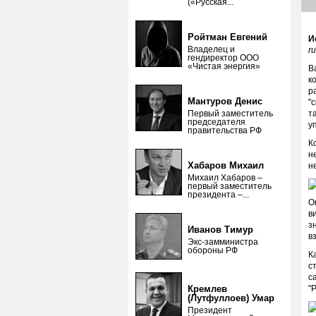
(«Русская...
Ройтман Евгений
И
Владелец и
r
гендиректор ООО
«Чистая энергия»
В
к
р
Мантуров Денис
"
Первый заместитель
т
председателя
у
правительства РФ
К
н
Хабаров Михаил
н
Михаил Хабаров –
первый заместитель
президента –...
О
в
з
Иванов Тимур
в
Экс-замминистра
обороны РФ
К
с
с
Кремлев
"
(Лутфуллоев) Умар
Президент