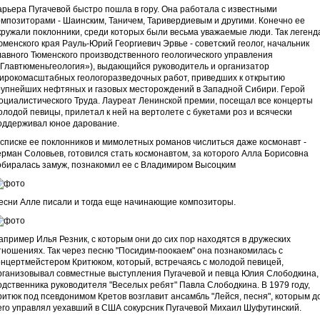
арьера Пугачевой быстро пошла в гору. Она работала с известными
омпозиторами - Шаинским, Таничем, Таривердиевым и другими. Конечно ее
кружали поклонники, среди которых были весьма уважаемые люди. Так легенд
юменского края Рауль-Юрий Георгиевич Эрвье - советский геолог, начальник
лавного Тюменского производственного геологического управления
«Главтюменьгеология»), выдающийся руководитель и организатор
ирокомасштабных геологоразведочных работ, приведших к открытию
рупнейших нефтяных и газовых месторождений в Западной Сибири. Герой
оциалистического Труда. Лауреат Ленинской премии, посещал все концерты
олодой певицы, прилетал к ней на вертолете с букетами роз и всячески
оддерживал юное дарование.
 списке ее поклонников и мимолетных романов числиться даже космонавт -
ерман Соловьев, готовился стать космонавтом, за которого Алла Борисовна
обиралась замуж, познакомил ее с Владимиром Высоцким
есни Алле писали и тогда еще начинающие композиторы.
апример Илья Резник, с которым они до сих пор находятся в дружеских
тношениях. Так через песню "Посидим-поокаем" она познакомилась с
онцертмейстером Критюком, который, встречаясь с молодой певицей,
рганизовывал совместные выступления Пугачевой и певца Юлия Слободкина,
одственника руководителя "Веселых ребят" Павла Слободкина. В 1979 году,
ритюк под псевдонимом Кретов возглавит ансамбль "Лейся, песня", которым д
его управлял уехавший в США сокурсник Пугачевой Михаил Шуфутинский.