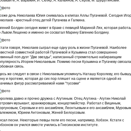
рбакайте, А. Барыкин, И. Скляр, А. Кальянов, А. Серов, М. Шуфутинский.
озже дочь Николаева Юлия снималась в клипах Аллы Пугачевой. Сегодня Иго
иколаев - крестный отец детей Пугачева и Галкина.
вгений Болдин сегодня живет в браке с певицей Мариной Лях, которая работа
о Львом Лещенко и именно он сосватал Марину Евгению Болдину.
стати говоря, Николаев сыграл еще одну роль в жизни Пугачевой. Наиболее
звестной совместной работой Пугачевой и Кузьмина стал совершенно
евинный поп-дуэт "Две звезды", написанный стремительно набирающим
опулярность Игорем Николаевым. Помимо песни Кузьмина и Пугачеву связала
юбовная связь.
десь же следует в связи с Николаевым упомянуть Наташу Королеву, его бывш
ену и протеже, которая до сих пор пляшет на сцене и является одной из
начимых фигур рассматриваемой нами "тусовки"
оролева давно и прочно дружна с Агутиным. Отец Агутина - Агутин Николай
етрович музыкант, аранжировщик, концертмейстер. Работал с Вициным,
оргуновым, Серовым и его ансамблем, Леонтьевым и его ансамблем, Муровым
алежиком, Юрием Антоновым, Женей Белоусовым.
исал песни. Некоторые певцы пели его песни, например, Кобзон. Кстати с
обзоном он учился вместе учились в Гнесинском институте.