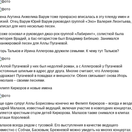
ена Агутина Анжелика Варум тоже прекрасно вписалась в эту плеяду имен и
вязей. Отец Варум Юрий Варум руководил группой «Эхо» Валерия Леонтьева,
аписал для него несколько песен.
озже основал и руководил джаз-рок группой «Лабиринт», солисткой была
иктория Врадий, а бас-гитаристом был Владимир Бебешко. Занимался
ранжировкой песен для Аллы Пугачевой.
горь Тальков и Ирина Аллегрова дружили семьями. К чему тут Тальков?
 Аллой Пугачевой у них был недолгий роман, а с Аллегровой у Пугачевой
остоянные шпильки в адрес друг друга. Многие считают, что Аллегрова
одражает Пугачевой в повадках и внешности. Обеих связывает снова Игорь
иколаев – своими песнями.
илипп Киркоров и новые имена
ще один супруг Аллы Борисовны конечно же Филипп Киркоров – всегда и везде
ндрей Малахов, известный ведущий, включая участие в новогодних концертах,
вляется крестным отцом детей Киркорова. Малахов также снимался в клипах
аташи Королевой.
алахов всегда рядом с тусовкой. Его выступления в качестве ведущего
овместно с Собчак, Басковым, Брежневой можно увидеть на многих концертах.