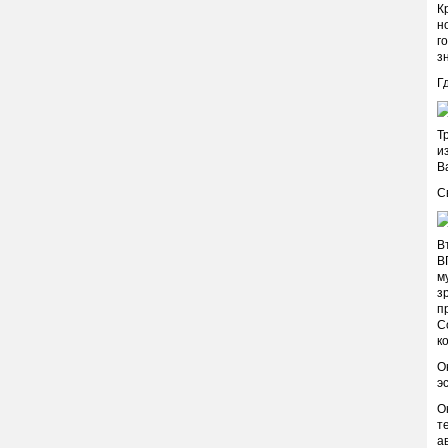
К
н
г
з
Г
Т
и
В
С
В
В
м
з
п
С
к
О
э
О
т
а