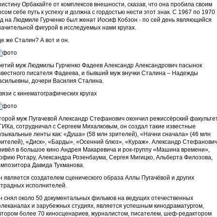
ристину Орбакайте от комплексов внешности, сказав, что она пробила своим
осом себе путь к успеху и должна с гордостью нести этот знак. С 1967 по 1970
од на Людмиле Гурченко был женат Иосиф Кобзон - по сей день являющийся
начительной фигурой в исследуемых нами кругах.
де же Сталин? А вот и он.
ретий муж Людмилы Гурченко Фадеев Александр Александрович пасынок
звестного писателя Фадеева, и бывший муж внучки Сталина – Надежды
асильевны, дочери Василия Сталина.
вязи с кинематографических кругах
торой муж Пугачевой Александр Стефанович окончил режиссёрский факульте
ГИКа, сотрудничал с Сергеем Михалковым, он создал такие известные
узыкальные ленты как: «Душа» (58 млн зрителей), «Начни сначала» (46 млн
рителей), «Диск», «Барды», «Осенний блюз», «Кураж». Александр Стефанови
ривёл в большое кино Андрея Макаревича и рок-группу «Машина времени»,
офию Ротару, Александра Розенбаума, Сергея Мигицко, Альберта Филозова,
омпозитора Давида Тухманова.
н является создателем сценического образа Аллы Пугачёвой и других
страдных исполнителей.
н снял около 50 документальных фильмов на ведущих отечественных
елеканалах и зарубежных студиях, является успешным кинодраматургом,
втором более 70 киносценариев, журналистом, писателем, шеф-редактором