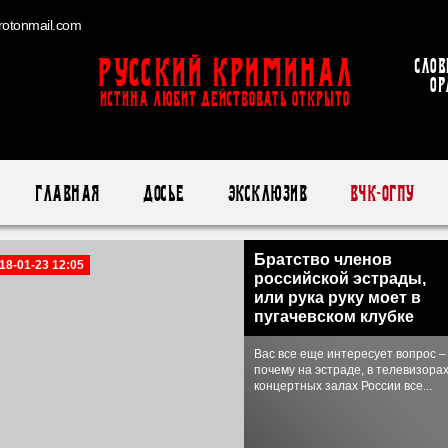
otonmail.com
Русский Криминал
Слов
ор
ИСТИНА ЛЮБИТ ДЕЙСТВОВАТЬ ОТКРЫТО
Главная
Досье
Эксклюзив
ВЧК-ОГПУ
Братство членов
18-01-23 12:05
российской эстрады,
или рука руку моет в
пугачевском клубке
Вас все еще интересует вопрос –
почему на эстраде, в телевизорах
концертных залах России все...