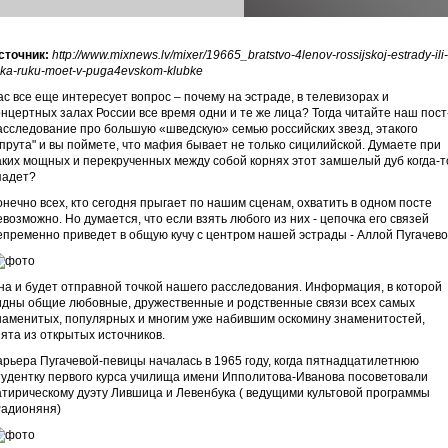
сточник:
http://www.mixnews.lv/mixer/19665_bratstvo-4lenov-rossijskoj-estrady-ili-
uka-ruku-moet-v-puga4evskom-klubke
ас все еще интересует вопрос – почему на эстраде, в телевизорах и
онцертных залах России все время одни и те же лица? Тогда читайте наш пост
асследование про большую «шведскую» семью российских звезд, этакого
спрута" и вы поймете, что мафия бывает не только сицилийской. Думаете при
аких мощных и перекрученных между собой корнях этот замшелый дуб когда-т
падет?
онечно всех, кто сегодня прыгает по нашим сценам, охватить в одном посте
евозможно. Но думается, что если взять любого из них - цепочка его связей
епременно приведет в общую кучу с центром нашей эстрады - Аллой Пугачев
на и будет отправной точкой нашего расследования. Информация, в которой
идны общие любовные, дружественные и родственные связи всех самых
наменитых, популярных и многим уже набившим оскомину знаменитостей,
зята из открытых источников.
арьера Пугачевой-певицы началась в 1965 году, когда пятнадцатилетнюю
тудентку первого курса училища имени Ипполитова-Иванова посоветовали
атирическому дуэту Лившица и Левенбука ( ведущими культовой программы
Радионяня)