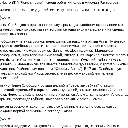
а фото ВИА "Лейся, песня" - среди ребят Кипелов и Николай Расторгуев
угачева и Сталин. Не удивляйтесь. И тут тоже есть связь, хоть и отдаленная
авел Слободкин сыграл значительную роль в дальнейшем становлении как
угачевой, так и множества тех, кого мы сегодня видим на экране и на сценах
онцертных залов.
лободкин – легенда русской поп-музыки, сыгравший в жизни Аллы Пугачевой
дну из важнейших ролей. Интеллигентная семья, состоявшая в близких
ружеских связях с Немировичем-Данченко, Шостаковичем, Маршаком,
рокофьевым, Паустовским, Ахматовой, Рихтер. В их квартире в центре Москвы
оме бывал и Сталин, у которого на коленях сидел будущий любовник Аллы
угачевой. Слободкин учился вместе с Максимом Дунаевским, Марком Минковы
 Алексеем Рыбниковым (автором "Юноны и Авось"). В 17 лет Слободкин уже
уководил ансамблем Марка Бернеса, чуть позже – ансамблем Гелены
еликановой.
менно Павел Слободкин создал ансамбль "Веселые ребята", ставший
ерьезной ступенькой в карьере Аллы Пугачевой, а также "поднявший" иных
везд. Через ансамбль прошли такие имена, как Александр Градский, Александ
арыкин, Александр Буйнов, Вячеслав Малежик, Алексей Глызин.
ще одна весьма отдаленная связь со Сталиным и вполне осязаемая со
вездами первой величины на эстраде Союза
ктриса и Подруга Аллы Пугачевой - Людмила Гурченко, которая избавила