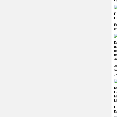
О
П
Н
Е
с
К
и
н
п
л
З
ж
з
К
П
М
М
П
К