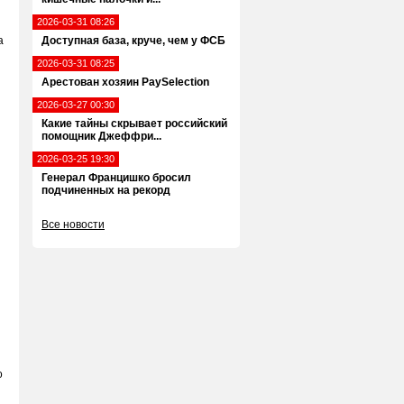
2026-03-31 08:26
а
Доступная база, круче, чем у ФСБ
2026-03-31 08:25
Арестован хозяин PaySelection
2026-03-27 00:30
Какие тайны скрывает российский
помощник Джеффри...
2026-03-25 19:30
Генерал Францишко бросил
подчиненных на рекорд
Все новости
о