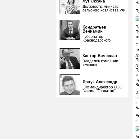
Лут Оксана
Н
Должность: министр
сельского хозяйства РФ
П
Кондратьев
П
Вениамин
П
Губернатор
к
Краснодарского
С
о
д
Кантор Вячеслав
П
Владелец компании
«Акрон»
д
П
и
р
Ярчук Александр
В
Экс-гендиректор ООО
"Фирма "Гравитон"
И
с
з
Б
Е
з
А