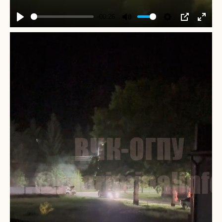
-00:26
Play
Mute
Settings
PIP
Enter
fullscr