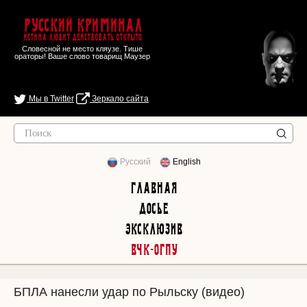
Русский Криминал
Истина любит действовать открыто
Словесной не место кляузе. Тише
ораторы! Ваше слово товарищ Маузер
Мы в Twitter
Зеркало сайта
Русский
English
Главная
Досье
Эксклюзив
ВЧК-ОГПУ
БПЛА нанесли удар по Рыльску (видео)