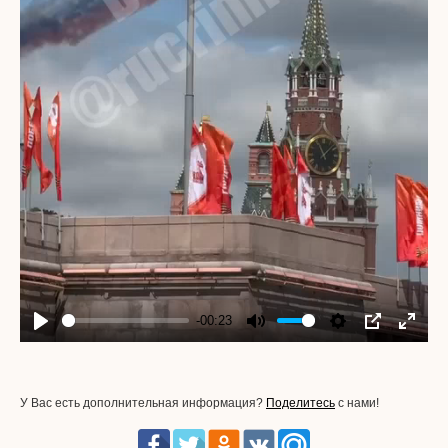
-00:23
Play
Mute
Settings
PIP
Enter
fullscr
У Вас есть дополнительная информация?
Поделитесь
с нами!