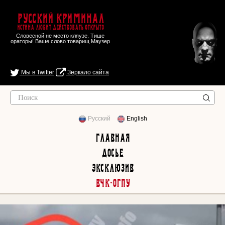
Русский Криминал
Истина любит действовать открыто
Словесной не место кляузе. Тише
ораторы! Ваше слово товарищ Маузер
Мы в Twitter
Зеркало сайта
Русский
English
Главная
Досье
Эксклюзив
ВЧК-ОГПУ