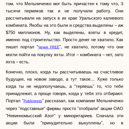
том, что Мельниченко мог быть причастен к тому что, 3
тысячи пермяков так и не получили работу. Они
рассчитывали на запуск в их крае Уральского калиевого
комбината. Якобы на это были и средства выделены – аж
$750 миллионов. Ну, как выделены, взяты в кредит,
именно под строительство. Просто денег не хватило. Как
пишет портал "
", не хватило, потому что они
Чечня FREE
могли пойти на покупку яхты. Итог – комбината – нет, зато
яхта – есть.
Конечно, плохо, когда ты рассчитываешь на счастливое
будущее, на новом заводе, а тут такое… Хуже только
когда ты не недополучаешь, а "теряешь" то, что тебе
принадлежит, а проще говоря, когда у тебя это отбирают.
Портал "
" рассказал, как компании Мельниченко
Publicpress
через "подставные" фирмы просто "отобрали" акции ОАО
"Невинномысский Азот" у миноритариев. Сначала эти
акции были "принудительно выкуплены", но в