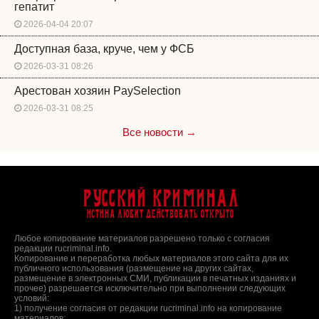
гепатит
2026-04-04 20:07
Доступная база, круче, чем у ФСБ
2026-03-31 08:26
Арестован хозяин PaySelection
2026-03-31 08:25
Все новости →
Русский Криминал
Истина любит действовать открыто
Любое копирование материалов разрешено только с согласия
редакции rucriminal.info.
Копирование и переработка любых материалов этого сайта для их
публичного использования (размещение на других сайтах,
размещение в электронных СМИ, публикации в печатных изданиях и
прочее) разрешается исключительно при выполнении следующих
условий:
1) получение согласия от редакции rucriminal.info на копирование
материалов;