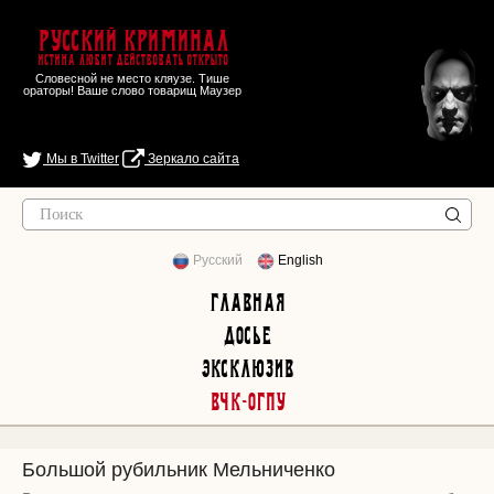
Русский Криминал
Истина любит действовать открыто
Словесной не место кляузе. Тише
ораторы! Ваше слово товарищ Маузер
Мы в Twitter
Зеркало сайта
Русский
English
Главная
Досье
Эксклюзив
ВЧК-ОГПУ
Большой рубильник Мельниченко