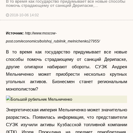
В то время как государство придумывает все новые способы
помочь страдающему от санкций Дерипаске,...
2018-10-06 14:02
Источник:
http://www.moscow-
post.com/economics/bolshoj_rubilnik_melnichenko27955/
В то время как государство придумывает все новые
способы помочь страдающему от санкций Дерипаске,
другие олигархи набирают обороты. СУЭК Андрея
Мельниченко может приобрести несколько крупных
угольных активов. Бизнесмен станет региональным
монополистом?
Энергетическая империя Мельниченко может значительно
разрастись. Появилась информация, что представители
СУЭК изучили активы Кузбасской топливной компании
(КТК) Игоря Прокудина на предмет приобретения.