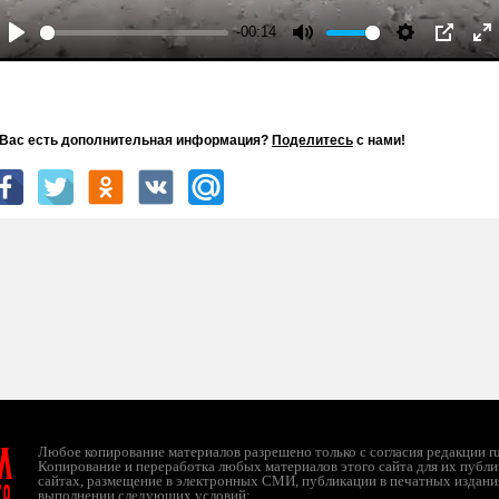
-00:14
Play
Mute
Settings
PIP
En
fu
 Вас есть дополнительная информация?
Поделитесь
с нами!
л
Любое копирование материалов разрешено только с согласия редакции ruc
Копирование и переработка любых материалов этого сайта для их публи
сайтах, размещение в электронных СМИ, публикации в печатных издани
ТО
выполнении следующих условий: