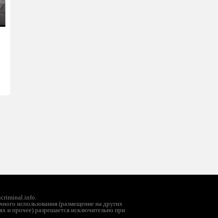
ter
llscreen
riminal.info.
чного использования (размещение на других
ях и прочее) разрешается исключительно при