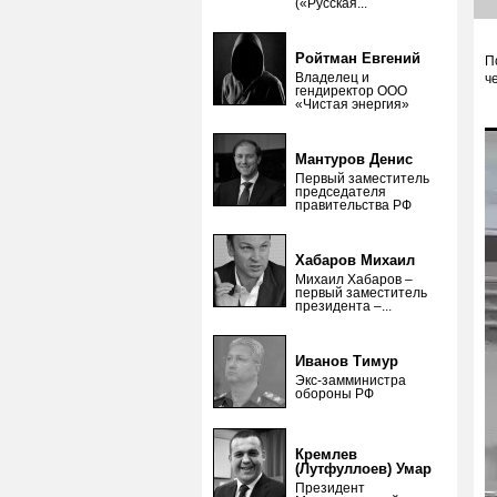
(«Русская...
Ройтман Евгений
П
Владелец и
ч
гендиректор ООО
«Чистая энергия»
Мантуров Денис
Первый заместитель
председателя
правительства РФ
Хабаров Михаил
Михаил Хабаров –
первый заместитель
президента –...
Иванов Тимур
Экс-замминистра
обороны РФ
Кремлев
(Лутфуллоев) Умар
Президент