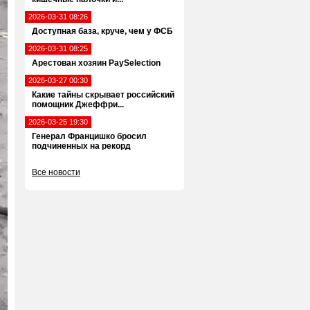
2026-03-31 08:26
Доступная база, круче, чем у ФСБ
2026-03-31 08:25
Арестован хозяин PaySelection
2026-03-27 00:30
Какие тайны скрывает российский
помощник Джеффри...
2026-03-25 19:30
Генерал Францишко бросил
подчиненных на рекорд
Все новости