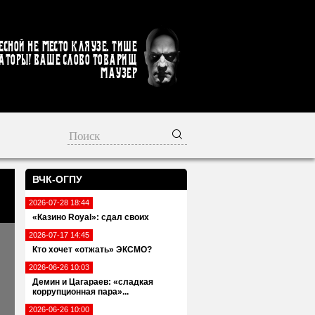
есной не место кляузе. Тише
аторы! Ваше слово товарищ
Маузер
ВЧК-ОГПУ
2026-07-28 18:44
«Казино Royal»: сдал своих
2026-07-17 14:45
Кто хочет «отжать» ЭКСМО?
2026-06-26 10:03
Демин и Цагараев: «сладкая
коррупционная пара»...
2026-06-26 10:00