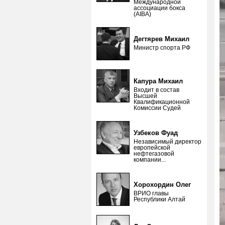
Международной
ассоциации бокса
(AIBA)
Дегтярев Михаил
Министр спорта РФ
Капура Михаил
Входит в состав
Высшей
Квалификационной
Комиссии Судей
Узбеков Фуад
Независимый директор
европейской
нефтегазовой
компании...
Хорохордин Олег
ВРИО главы
Республики Алтай