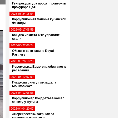
Генпрокуратуру просят проверить
прокурора ЦАО...
2026-06-24 15:54
Коррупционная машина кубанской
Фемиды
2026-06-17 08:59
Как два чекиста КЧР управлять
стали
2026-05-27 06:24
Обыск в сети казино Royal
Partners
2026-05-26 10:20
Иеромонаха Ермогена обвиняют в
растлении...
2026-04-12 07:09
Гладкова снимут из-за дела
Мошковича?
2026-04-12 06:56
Коррупционер Кондратьев нашел
защиту у Путина
2026-04-04 20:07
«Перекресток» закрыли за
кишечные палочки и...