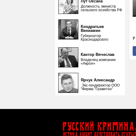
Лут Оксана
Должность: министр
сельского хозяйства РФ
Кондратьев
Вениамин
Губернатор
У
Краснодарского
Кантор Вячеслав
Владелец компании
«Акрон»
Ярчук Александр
Экс-гендиректор ООО
"Фирма "Гравитон"
Русский Кримина
ИСТИНА ЛЮБИТ ДЕЙСТВОВАТЬ ОТКРЫ