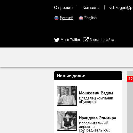
О проекте
Контакты
vchkogpu@pr
Русский
English
Мы в Twitter
Зеркало сайта
Новые досье
20
Мошкович Вадим
Владелец компании
«Русагро»
Ираидова Эльмира
Исполнительный
директор,
соучредитель РАК