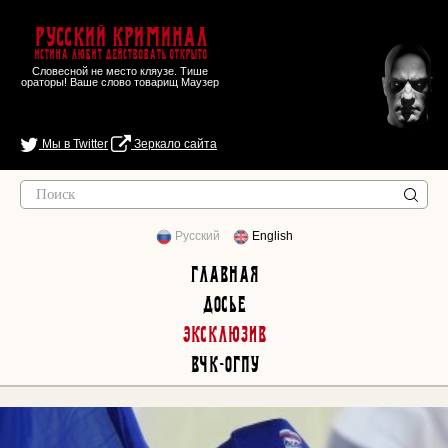
Русский Криминал
Истина любит действовать открыто
Словесной не место кляузе. Тише
ораторы! Ваше слово товарищ Маузер
Мы в Twitter
Зеркало сайта
Русский
English
Главная
Досье
Эксклюзив
ВЧК-ОГПУ