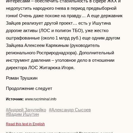
интересами – обеспечить стабильность в сфере ЖКХ и
недопустить народного гнева в период предвыборной
гонки! Очень даже похоже на правду… А еще державник
Зайцев реализует другой проект… есть у Ишутина
дорогие активы (ЛОС и полигон ТБО), уже жестко
оштрафованные (около 1 млрд руб.) еще одним другом
Зайцева Алексеем Карякиным (руководитель
регионального Росприроднадзора). Дополнительный
инструмент давления – уголовное дело в отношении
директора ЛОС Житарюка Игоря.
Роман Трушкин
Продолжение следует
Источник:
www.rucriminal.info
#Андрей Зачупейко
#Александр Сысоев
#Вадим Ишутин
Read this text in English