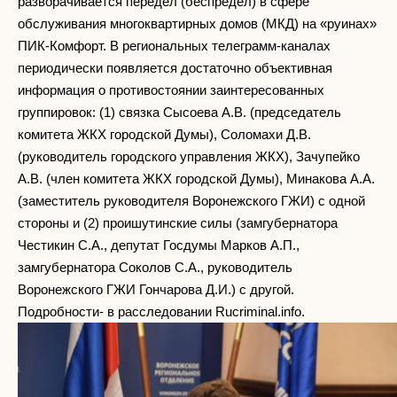
разворачивается передел (беспредел) в сфере
обслуживания многоквартирных домов (МКД) на «руинах»
ПИК-Комфорт. В региональных телеграмм-каналах
периодически появляется достаточно объективная
информация о противостоянии заинтересованных
группировок: (1) связка Сысоева А.В. (председатель
комитета ЖКХ городской Думы), Соломахи Д.В.
(руководитель городского управления ЖКХ), Зачупейко
А.В. (член комитета ЖКХ городской Думы), Минакова А.А.
(заместитель руководителя Воронежского ГЖИ) с одной
стороны и (2) проишутинские силы (замгубернатора
Честикин С.А., депутат Госдумы Марков А.П.,
замгубернатора Соколов С.А., руководитель
Воронежского ГЖИ Гончарова Д.И.) с другой.
Подробности- в расследовании Rucriminal.info.