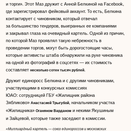
и торги». Этот Маз дружит с Анной Белкиной на Facebook,
где зарегистрировал фейковый аккаунт. То есть, Белкина
контактирует с чиновником, который отвечал
за большинство тендеров, выигранных ее компаниями
и закрывал глаза на очевидный картель. Одной из причин,
по которой Маз проявлял такую небрежность в
проведении торгов, могут быть дорогостоящие часы,
которые активисты штаба обнаружили на руке чиновника
на одной из фотографий в соцсетях — их стоимость
составляет
.
несколько сотен тысяч рублей
Дружит единоросс Белкина и с другими чиновниками,
участвующими в конкурсных комиссиях
ЮАО: сотрудницей ГБУ «Жилищник района
Зябликово»
, начальником участка
Анастасией Трыгубой
«Жилищника»
и некими Якушиным
Оганяном Варданом
и Зайцевой, которые также заседают в комиссии.
«Миллиардный картель — союз единороссов и московских