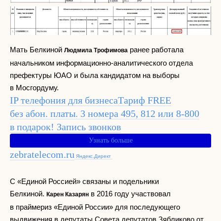
Мать Белкиной
ранее работала
Людмила Трофимова
начальником информационно-аналитического отдела
префектуры ЮАО и была кандидатом на выборы
в Мосгордуму.
IP телефония для бизнеса
Тариф FREE
без абон. платы. 3 номера 495, 812 или 8-800
в подарок! Запись звонков
Узнать больше
zebratelecom.ru
Яндекс.Директ
С «Единой Россией» связаны и подельники
Белкиной.
в 2016 году участвовал
Карен Казарян
в праймериз «Единой России» для последующего
выдвижения в депутаты Совета депутатов Зябликово от