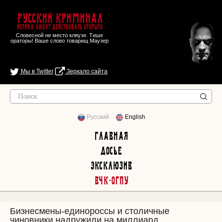
Русский Криминал
Истина любит действовать открыто
Словесной не место кляузе. Тише
ораторы! Ваше слово товарищ Маузер
Мы в Twitter
Зеркало сайта
Русский
English
Главная
Досье
Эксклюзив
ВЧК-ОГПУ
Бизнесмены-единороссы и столичные
чиновники надружили на миллиард