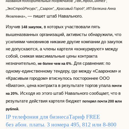
названия подозрительных подрядчиков: „ТехСтройСинтез“,
„ЭкоСтройРесурс“, „Саарон“, „Красивый Город“, ИП Белкина Анна
, — пишет штаб Навального.
Яковлевна»
Изучив
, в которых участвовали пять
148 закупок
вышеназванных организаций, активисты обнаружили, что
усилиями чиновников никакие другие компании до закупок
не допускаются, а члены картеля «конкурируют» между
собой, снижая максимальные цены контракта
незначительно,
. Для сравнения: по
не более чем на 6%
одному-единственному тендеру, где между «Саароном» и
«Красивым городом» втиснулось постороннее ООО
«Виатон», цена контракта в результате торгов упала
почти
. Исходя из этого штаб Навального сообщает, что в
на 20%
результате действия картеля бюджет
потерял почти 200 млн
.
рублей
IP телефония для бизнеса
Тариф FREE
без абон. платы. 3 номера 495, 812 или 8-800