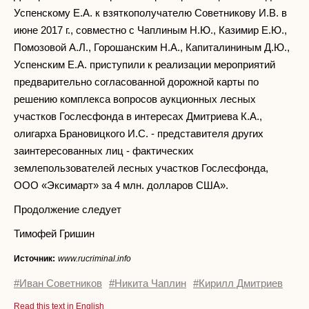
Успенскому Е.А. к взяткополучателю Советникову И.В. в
июне 2017 г., совместно с Чаплиным Н.Ю., Казимир Е.Ю.,
Помозовой А.Л., Горошанским Н.А., Капиталининым Д.Ю.,
Успенским Е.А. приступили к реализации мероприятий
предварительно согласованной дорожной карты по
решению комплекса вопросов аукционных лесных
участков Гослесфонда в интересах Дмитриева К.А.,
олигарха Брановицкого И.С. - представителя других
заинтересованных лиц - фактических
землепользователей лесных участков Гослесфонда,
ООО «Эксимарт» за 4 млн. долларов США».
Продолжение следует
Тимофей Гришин
Источник:
www.rucriminal.info
#Иван Советников
#Никита Чаплин
#Кирилл Дмитриев
Read this text in English