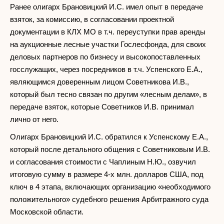
Ранее олигарх Брановицкий И.С. имел опыт в передаче
взяток, за комиссию, в согласовании проектной
документации в КЛХ МО в т.ч. переуступки прав аренды
на аукционные лесные участки Гослесфонда, для своих
деловых партнеров по бизнесу и высокопоставленных
госслужащих, через посредников в т.ч. Успенского Е.А.,
являющимся доверенным лицом Советникова И.В.,
который был тесно связан по другим «лесным делам», в
передаче взяток, которые Советников И.В. принимал
лично от него.
Олигарх Брановицкий И.С. обратился к Успенскому Е.А.,
который после детального общения с Советниковым И.В.
и согласования стоимости с Чаплиным Н.Ю., озвучил
итоговую сумму в размере 4-х млн. долларов США, под
ключ в 4 этапа, включающих организацию «необходимого
положительного» судебного решения Арбитражного суда
Московской области.