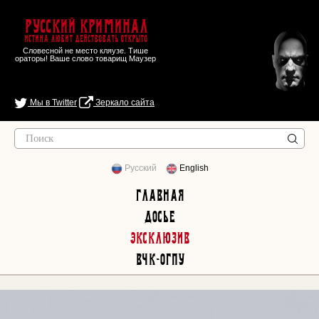
Русский Криминал
Истина любит действовать открыто
Словесной не место кляузе. Тише
ораторы! Ваше слово товарищ Маузер
Мы в Twitter
Зеркало сайта
Русский
English
Главная
Досье
Эксклюзив
ВЧК-ОГПУ