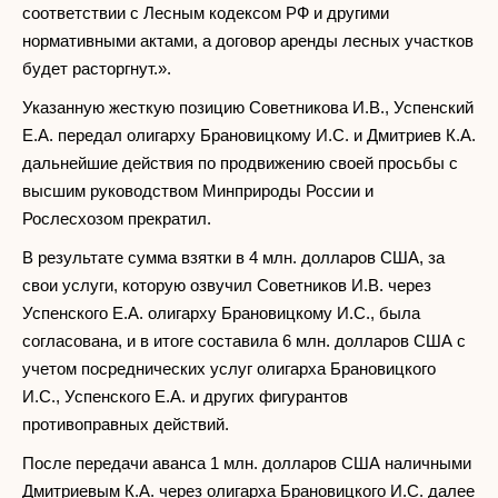
соответствии с Лесным кодексом РФ и другими
нормативными актами, а договор аренды лесных участков
будет расторгнут.».
Указанную жесткую позицию Советникова И.В., Успенский
Е.А. передал олигарху Брановицкому И.С. и Дмитриев К.А.
дальнейшие действия по продвижению своей просьбы с
высшим руководством Минприроды России и
Рослесхозом прекратил.
В результате сумма взятки в 4 млн. долларов США, за
свои услуги, которую озвучил Советников И.В. через
Успенского Е.А. олигарху Брановицкому И.С., была
согласована, и в итоге составила 6 млн. долларов США с
учетом посреднических услуг олигарха Брановицкого
И.С., Успенского Е.А. и других фигурантов
противоправных действий.
После передачи аванса 1 млн. долларов США наличными
Дмитриевым К.А. через олигарха Брановицкого И.С. далее