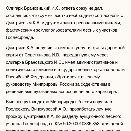
Олигарх Брановицкий И.С. ответа сразу не дал,
сославшись что суммы взятки необходимо согласовать с
Дмитриевым К.А. и другими заинтересованными лицами,
фактическими землепользователями лесных участков
Гослесфонда.
Дмитриев К.А. получив стоимость услуг и этапы дорожной
карты от Советникова И.В., переданную ему через
олигарха Брановицкого И.С., имея административное и
политического влияние в государственных органах власти
Российской Федерации, обратился к высшему
руководству Минприроды России за содействием в
решении вышеуказанных вопросов личного характера.
Высшее руководство Минприроды России поручило
Рослесхозу, Винокуровой А.О., проработать личную
просьбу Дмитриева К.А. по разделу аукционного лесного
участка Гослесфонда с К№ 50:20:0010336:358, для целей
оформления переуступки прав аренды лесных участков