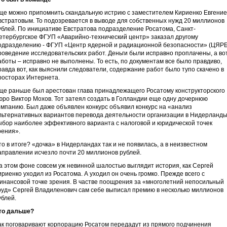
ще можно припомнить скандальную истрию с заместителем Кириенко Евгени
встратовым. То подозревается в выводе для собственных нужд 20 миллионов
ублей. По инициативе Евстратова подразделение Росатома, Санкт-
етербургское ФГУП «Аварийно-технический центр» заказал другому
одразделению - ФГУП «Центр ядерной и радиационной безопасности» (ЦЯРБ
роведение исследовательских работ. Деньги были исправно проплачены, а во
аботы – исправно не выполнены. То есть, по документам все было правдиво,
равда вот, как выяснили следователи, содержание работ было тупо скачено в
росторах Интернета.
ще раньше был арестован глава принадлежащего Росатому конструкторского
юро Виктор Мохов. Тот затеял создать в Голландии еще одну дочернюю
омпанию. Был даже объявлен конкурс объявил конкурс на «анализ
льтернативных вариантов перевода деятельности организации в Нидерланды
ыбор наиболее эффективного варианта с налоговой и юридической точек
рения».
то в итоге? «дочка» в Нидерландах так и не появилась, а в неизвестном
аправлении исчезло почти 20 миллионов рублей.
а этом фоне совсем уж невинной шалостью выглядит история, как Сергей
ириенко уходил из Росатома. А уходил он очень громко. Прежде всего с
инансовой точке зрения. В частве поощрения за «многолетний непосильный
руд» Сергей Владиленович сам себе выписал премию в несколько миллионов
ублей.
то дальше?
ак поговаривают корпорацию Росатом передадут из прямого подчинения