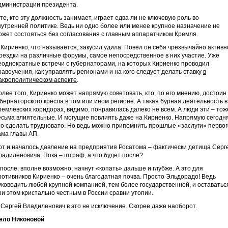
дминистрации президента.
 те, кто эту должность занимает, играет едва ли не ключевую роль во
нутренней политике. Ведь ни одно более или менее крупное назначение не
ожет состояться без согласования с главным аппаратчиком Кремля.
 Кириенко, что называется, закусил удила. Повел он себя чрезвычайно активн
оездки на различные форумы, самое непосредственное в них участие. Уже
еоднократные встречи с губернаторами, на которых Кириенко проводил
равоучения, как управлять регионами и на кого следует делать ставку
в
акрополитическом аспекте
.
олее того, Кириенко может напрямую советовать, кто, по его мнению, достоин
убернаторского кресла в том или ином регионе. А такая бурная деятельность в
ремлевских коридорах, видимо, понравилась далеко не всем. А люди эти – тож
есьма влиятельные. И могущие повлиять даже на Кириенко. Напрямую сегодн
то сделать трудновато. Но ведь можно припомнить прошлые «заслуги» первог
ама главы АП.
от и началось давление на предприятия Росатома – фактически детища Серг
ладиленовича. Пока – штраф, а что будет после?
 после, вполне возможно, начнут «копать» дальше и глубже. А это для
ротивников Кириенко – очень благодатная почва. Просто Эльдорадо! Ведь
уководить любой крупной компанией, тем более государственной, и оставатьс
ри этом кристально честным в России сравни утопии.
 Сергей Владиленович в это не исключение. Скорее даже наоборот.
ело Никоновой