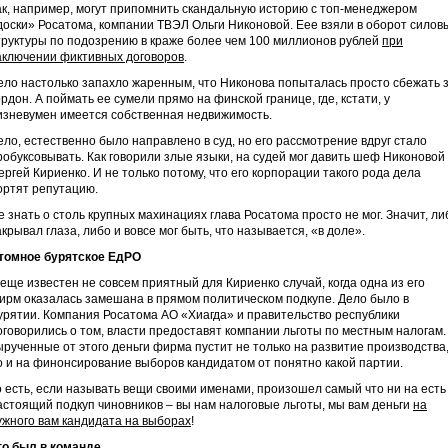
ак, например, могут припомнить скандальную историю с топ-менеджером
доски» Росатома, компании ТВЭЛ Ольги Никоновой. Еее взяли в оборот силов
труктуры по подозрению в краже более чем 100 миллионов рублей
при
аключении фиктивных договоров
.
ело настолько запахло жаренным, что Никонова попыталась просто сбежать 
ордон. А поймать ее сумели прямо на финской границе, где, кстати, у
изневумен имеется собственная недвижимость.
ело, естественно было направлено в суд, но его рассмотрение вдруг стало
робуксовывать. Как говорили злые языки, на судей мог давить шеф Никоновой
ергей Кириенко. И не только потому, что его корпорации такого рода дела
ортят репутацию.
е знать о столь крупных махинациях глава Росатома просто не мог. Значит, ли
акрывал глаза, либо и вовсе мог быть, что называется, «в доле».
томное бурятское ЕдРО
 еще известен не совсем приятный для Кириенко случай, когда одна из его
ирм оказалась замешана в прямом политическом подкупе. Дело было в
урятии. Компания Росатома АО «Хиагда» и правительство республики
оговорились о том, власти предоставят компании льготы по местным налогам.
ырученные от этого деньги фирма пустит не только на развитие производства
о и на финонсирование выборов кандидатом от понятно какой партии.
о есть, если называть вещи своими именами, произошел самый что ни на есть
астоящий подкуп чиновников – вы нам налоговые льготы, мы вам деньги
на
ужного вам кандидата на выборах
!
то был в команде