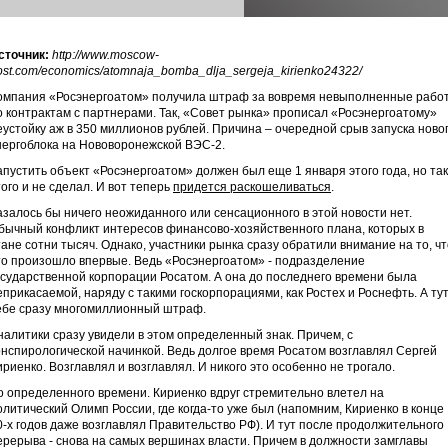
сточник:
http://www.moscow-
ost.com/economics/atomnaja_bomba_dlja_sergeja_kirienko24322/
омпания «Росэнергоатом» получила штраф за вовремя невыполненные рабо
о контрактам с партнерами. Так, «Совет рынка» прописал «Росэнергоатому»
еустойку аж в 350 миллионов рублей. Причина – очередной срыв запуска ново
нергоблока на Нововоронежской ВЭС-2.
апустить объект «Росэнергоатом» должен был еще 1 января этого года, но так
того и не сделал. И вот теперь
придется раскошеливаться
.
азалось бы ничего неожиданного или сенсационного в этой новости нет.
бычный конфликт интересов финансово-хозяйственного плана, которых в
тане сотни тысяч. Однако, участники рынка сразу обратили внимание на то, чт
то произошло впервые. Ведь «Росэнергоатом» - подразделение
осударственной корпорации Росатом. А она до последнего времени была
еприкасаемой, наряду с такими госкорпорациями, как Ростех и Роснефть. А ту
ебе сразу многомиллионный штраф.
налитики сразу увидели в этом определенный знак. Причем, с
онспирологической начинкой. Ведь долгое время Росатом возглавлял Сергей
ириенко. Возглавлял и возглавлял. И никого это особенно не трогало.
о определенного времени. Кириенко вдруг стремительно влетел на
олитический Олимп России, где когда-то уже был (напомним, Кириенко в конце
0-х годов даже возглавлял Правительство РФ). И тут после продолжительного
ерерыва - снова на самых вершинах власти. Причем в должности замглавы