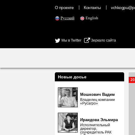
О проекте
Контакты
vchkogpu@pr
Русский
English
Мы в Twitter
Зеркало сайта
Новые досье
20
Мошкович Вадим
Владелец компании
«Русагро»
Ираидова Эльмира
Исполнительный
директор,
соучредитель РАК