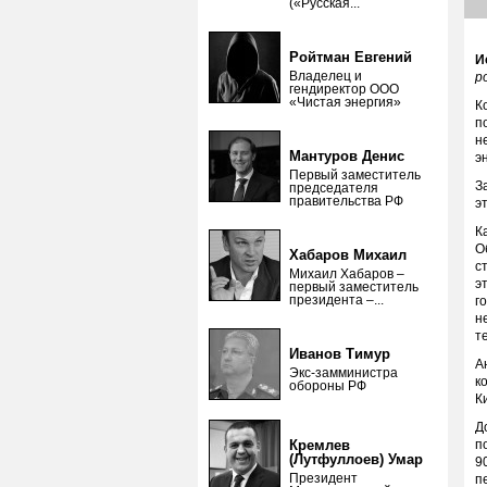
(«Русская...
Ройтман Евгений
И
Владелец и
p
гендиректор ООО
«Чистая энергия»
К
п
н
Мантуров Денис
э
Первый заместитель
З
председателя
правительства РФ
э
К
О
Хабаров Михаил
с
Михаил Хабаров –
э
первый заместитель
президента –...
г
н
т
Иванов Тимур
А
Экс-замминистра
к
обороны РФ
К
Д
Кремлев
п
(Лутфуллоев) Умар
9
Президент
п