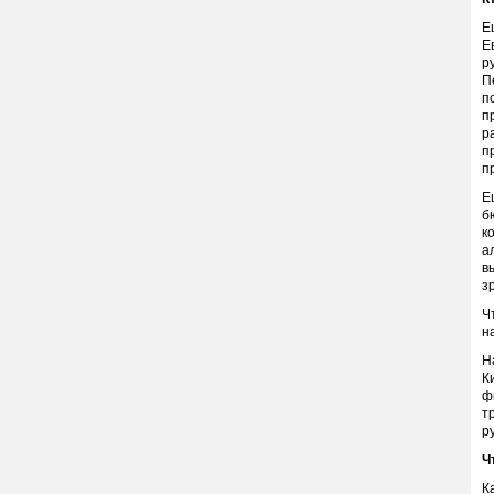
Е
Е
р
П
п
п
р
п
п
Е
б
к
а
в
з
Ч
н
Н
К
ф
т
р
Ч
К