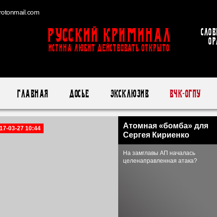
otonmail.com
Русский Криминал
Слов
ор
ИСТИНА ЛЮБИТ ДЕЙСТВОВАТЬ ОТКРЫТО
Главная
Досье
Эксклюзив
ВЧК-ОГПУ
Атомная «бомба» для
17-03-27 10:44
Сергея Кириенко
На замглавы АП началась
целенаправленная атака?