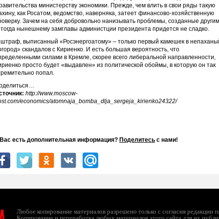
равительства министерству экономики. Прежде, чем влить в свои ряды такую
ахину, как Росатом, ведомство, наверняка, затеет финансово-хозяйственную
роверку. Зачем на себя добровольно нанизывать проблемы, созданные другим
 тогда нынешнему замглавы администции президента придется не сладко.
 штраф, выписанный «Росэнергоатому» – только первый камешек в непаханы
огород» скандалов с Кириенко. И есть большая вероятность, что
пределенными силами в Кремле, скорее всего либеральной направленности,
ириенко просто будет «выдавлен» из политической обоймы, в которую он так
тремительно попал.
оделиться…
сточник:
http://www.moscow-
ost.com/economics/atomnaja_bomba_dlja_sergeja_kirienko24322/
 Вас есть дополнительная информация?
Поделитесь
с нами!
л
Любое копирование материалов разрешено только с согласия редакции ruc
Копирование и переработка любых материалов этого сайта для их публи