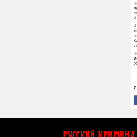
П
м
п
И
И
«
о
К
с
П
И
p
У
Русский Кримина