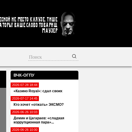
есной не место кляузе. Тише
аторы! Ваше слово товарищ
Маузер
ВЧК-ОГПУ
2026-07-28 18:44
«Казино Royal»: сдал своих
2026-07-17 14:45
Кто хочет «отжать» ЭКСМО?
2026-06-26 10:03
Демин и Цагараев: «сладкая
коррупционная пара»...
2026-06-26 10:00