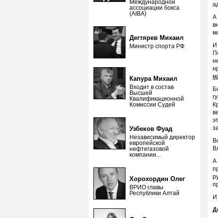
Международной
а
ассоциации бокса
(AIBA)
А
в
м
Дегтярев Михаил
И
Министр спорта РФ
П
н
н
м
Капура Михаил
Входит в состав
Б
Высшей
г
Квалификационной
Комиссии Судей
К
в
э
з
Узбеков Фуад
Независимый директор
В
европейской
В
нефтегазовой
компании...
А
п
р
Хорохордин Олег
п
ВРИО главы
Республики Алтай
И
Д