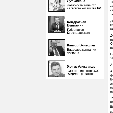
Лут Оксана
Т
Должность: министр
«
сельского хозяйства РФ
с
з
Д
Кондратьев
к
Вениамин
б
Губернатор
Краснодарского
Д
п
С
Кантор Вячеслав
п
Владелец компании
«Акрон»
Н
з
А
Ярчук Александр
Экс-гендиректор ООО
А
"Фирма "Гравитон"
ф
Б
д
в
н
Т
н
н
К