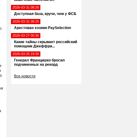
2026-03-31 08:26
Доступная база, круче, чем у ФСБ
2026-03-31 08:25
Арестован хозяин PaySelection
о.
2026-03-27 00:30
Какие тайны скрывает российский
помощник Джеффри...
2026-03-25 19:30
Генерал Францишко бросил
подчиненных на рекорд
е
я
о
Все новости
ея
я