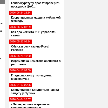
Генпрокуратуру просят проверить
прокурора ЦАО...
2026-06-24 15:54
Коррупционная машина кубанской
Фемиды
ты
2026-06-17 08:59
го
Как два чекиста КЧР управлять
стали
2026-05-27 06:24
Обыск в сети казино Royal
Partners
2026-05-26 10:20
о
Иеромонаха Ермогена обвиняют в
растлении...
т
2026-04-12 07:09
Гладкова снимут из-за дела
Мошковича?
2026-04-12 06:56
Коррупционер Кондратьев нашел
защиту у Путина
2026-04-04 20:07
«Перекресток» закрыли за
кишечные палочки и...