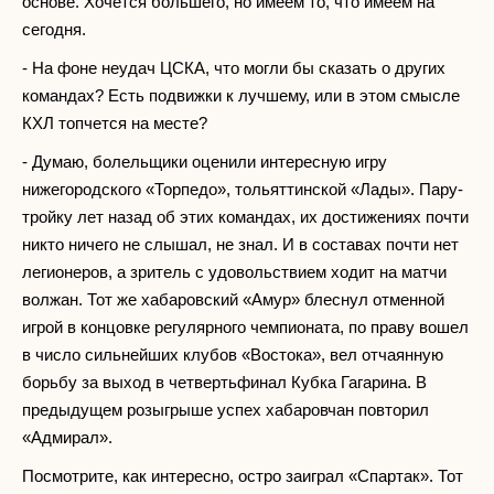
основе. Хочется большего, но имеем то, что имеем на
сегодня.
- На фоне неудач ЦСКА, что могли бы сказать о других
командах? Есть подвижки к лучшему, или в этом смысле
КХЛ топчется на месте?
- Думаю, болельщики оценили интересную игру
нижегородского «Торпедо», тольяттинской «Лады». Пару-
тройку лет назад об этих командах, их достижениях почти
никто ничего не слышал, не знал. И в составах почти нет
легионеров, а зритель с удовольствием ходит на матчи
волжан. Тот же хабаровский «Амур» блеснул отменной
игрой в концовке регулярного чемпионата, по праву вошел
в число сильнейших клубов «Востока», вел отчаянную
борьбу за выход в четвертьфинал Кубка Гагарина. В
предыдущем розыгрыше успех хабаровчан повторил
«Адмирал».
Посмотрите, как интересно, остро заиграл «Спартак». Тот