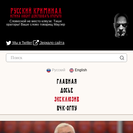
Русский Криминал
Истина любит действовать открыто
Словесной не место кляузе. Тише
ораторы! Ваше слово товарищ Маузер
Мы в Twitter
Зеркало сайта
Русский
English
Главная
Досье
Эксклюзив
ВЧК-ОГПУ