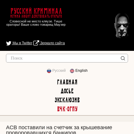
Русский Криминал
Истина любит действовать открыто
Словесной не место кляузе. Тише
ораторы! Ваше слово товарищ Маузер
Мы в Twitter
Зеркало сайта
Русский
English
Главная
Досье
Эксклюзив
ВЧК-ОГПУ
АСВ поставили на счетчик за крышевание
проворовавшихся банкиров