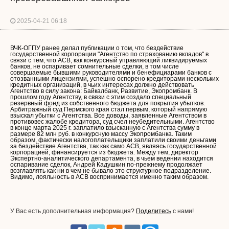
2025-04-21 06:18
ВЧК-ОГПУ ранее делал публикации о том, что бездействие
государственной корпорации "Агентство по страхованию вкладов" в
связи с тем, что АСВ, как конкурсный управляющий ликвидируемых
банков, не оспаривает сомнительные сделки, в том числе
совершаемые бывшими руководителями и бенефициарами банков с
отозванными лицензиями, успешно оспорено кредиторами нескольких
кредитных организаций, в чьих интересах должно действовать
Агентство в силу закона: Байкалбанк, Развитие, Экопромбанк. В
прошлом году Агентству, в связи с этим создало специальный
резервный фонд из собственного бюджета для покрытия убытков.
Арбитражный суд Пермского края стал первым, который напрямую
взыскал убытки с Агентства. Все доводы, заявленные Агентством в
противовес жалобе кредитора, суд счел неубедительными. Агентство
в конце марта 2025 г. заплатило взысканную с Агентства сумму в
размере 82 млн руб. в конкурсную массу Экопромбанка. Таким
образом, фактически налогоплательщики заплатили своими деньгами
за бездействие Агентства, так как само АСВ, являясь государственной
корпорацией, финансируется из бюджета. Между тем, директор
Экспертно-аналитического департамента, в чьем ведении находится
оспаривание сделок, Андрей Кадушкин по-прежнему продолжает
возглавлять как ни в чем не бывало это структурное подразделение.
Видимо, лояльность в АСВ воспринимается именно таким образом.
У Вас есть дополнительная информация?
Поделитесь
с нами!