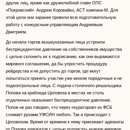
других лиц, кроме как дружелюбной главе ОПС
«Покровский» Андрею Коровайко, АСТ компани-М. Для
этой цели они заранее провели всю подготовительную
работу с конкурсным управляющим Андреевым
Дмитрием.
До начала торгов вышеуказанные лица устроили
беспрецедентное давление на собственников имущества
с целью склонить их к подписанию, как они выражаются
мирового соглашения, да бы упростить процедуру
рейдерства и не допустить до торгов, где могут
попытаться принять участие уже многие порядочные и не
подконтрольные лица. С подачи столичного решальщика
Попова на крабоеда Цеповяза в местах не столь
отдаленных оказывают беспрецедентное давление.
Попов не раз говорил, что через «кураторов» из ФСБ
сломает руками УФСИН любого. Так и происходит с
Цеповязом. Время от времени к нему приезжают адвокаты
от Попова адвокатов с целью подписать нужное мировое