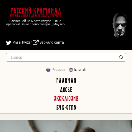
Русский Криминал
Истина любит действовать открыто
Словесной не место кляузе. Тише
ораторы! Ваше слово товарищ Маузер
Мы в Twitter
Зеркало сайта
Русский
English
Главная
Досье
Эксклюзив
ВЧК-ОГПУ