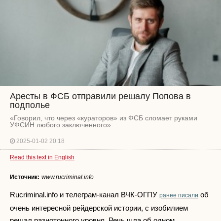
Аресты в ФСБ отправили решалу Попова в
подполье
«Говорил, что через «кураторов» из ФСБ сломает руками
УФСИН любого заключенного»
2025-01-02 20:18
Read this text in English
Источник:
www.rucriminal.info
Rucriminal.info и телеграм-канал ВЧК-ОГПУ
об
ранее писали
очень интересной рейдерской истории, с изобилием
решал разнотонного уровня. Речь шла об одном