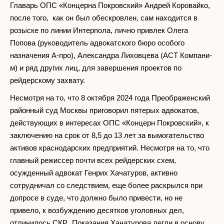
Главарь ОПС «Концерна Покровский» Андрей Коровайко,
после того, как он был обескровлен, сам находится в
розыске по линии Интерпола, лично привлек Олега
Попова (руководитель адвокатского бюро особого
назначения А-про), Александра Лиховцева (АСТ Компани-
м) и ряд других лиц, для завершения проектов по
рейдерскому захвату.
Несмотря на то, что 8 октября 2024 года Преображенский
районный суд Москвы приговорил пятерых адвокатов,
действующих в интересах ОПС «Концерн Покровский», к
заключению на срок от 8,5 до 13 лет за вымогательство
активов краснодарских предприятий. Несмотря на то, что
главный режиссер почти всех рейдерских схем,
осужденный адвокат Генрих Хачатуров, активно
сотрудничал со следствием, еще более раскрылся при
допросе в суде, что должно было привести, но не
привело, к возбуждению десятков уголовных дел,
отличилось СКР. Показания Хачатурова легли в основу