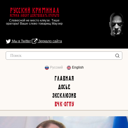
Русский Криминал
Истина любит действовать открыто
Словесной не место кляузе. Тише
ораторы! Ваше слово товарищ Маузер
Мы в Twitter
Зеркало сайта
Русский
English
Главная
Досье
Эксклюзив
ВЧК-ОГПУ