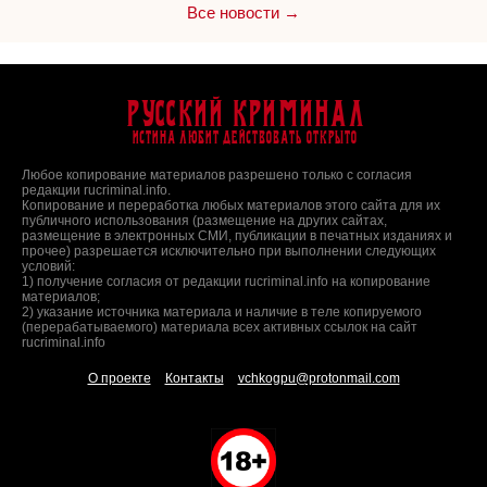
Все новости →
Русский Криминал
Истина любит действовать открыто
Любое копирование материалов разрешено только с согласия
редакции rucriminal.info.
Копирование и переработка любых материалов этого сайта для их
публичного использования (размещение на других сайтах,
размещение в электронных СМИ, публикации в печатных изданиях и
прочее) разрешается исключительно при выполнении следующих
условий:
1) получение согласия от редакции rucriminal.info на копирование
материалов;
2) указание источника материала и наличие в теле копируемого
(перерабатываемого) материала всех активных ссылок на сайт
rucriminal.info
О проекте
Контакты
vchkogpu@protonmail.com