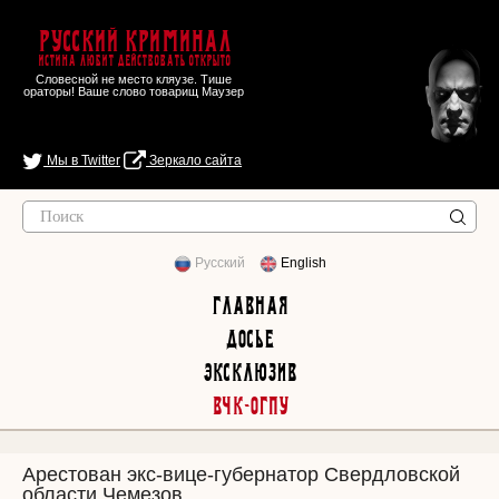
Русский Криминал
Истина любит действовать открыто
Словесной не место кляузе. Тише
ораторы! Ваше слово товарищ Маузер
Мы в Twitter
Зеркало сайта
Русский
English
Главная
Досье
Эксклюзив
ВЧК-ОГПУ
Арестован экс-вице-губернатор Свердловской
области Чемезов