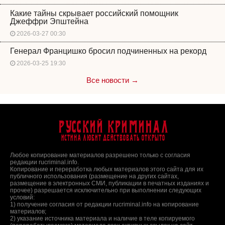
Какие тайны скрывает российский помощник
Джеффри Эпштейна
2026-03-27 00:30
Генерал Францишко бросил подчиненных на рекорд
2026-03-25 19:30
Все новости →
Русский Криминал
Истина любит действовать открыто
Любое копирование материалов разрешено только с согласия
редакции rucriminal.info.
Копирование и переработка любых материалов этого сайта для их
публичного использования (размещение на других сайтах,
размещение в электронных СМИ, публикации в печатных изданиях и
прочее) разрешается исключительно при выполнении следующих
условий:
1) получение согласия от редакции rucriminal.info на копирование
материалов;
2) указание источника материала и наличие в теле копируемого