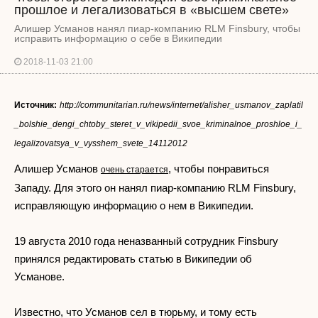
прошлое и легализоваться в «высшем свете»
Алишер Усманов нанял пиар-компанию RLM Finsbury, чтобы
исправить информацию о себе в Википедии
2018-11-03 21:00
Источник:
http://communitarian.ru/news/internet/alisher_usmanov_zaplatil
_bolshie_dengi_chtoby_steret_v_vikipedii_svoe_kriminalnoe_proshloe_i_
legalizovatsya_v_vysshem_svete_14112012
Алишер Усманов
, чтобы понравиться
очень старается
Западу. Для этого он нанял пиар-компанию RLM Finsbury,
исправляющую информацию о нем в Википедии.
19 августа 2010 года неназванный сотрудник Finsbury
принялся редактировать статью в Википедии об
Усманове.
Известно, что Усманов сел в тюрьму, и тому есть