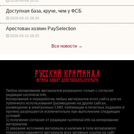
2026-04-04 20:07
Доступная база, круче, чем у ФСБ
2026-03-31 08:26
Арестован хозяин PaySelection
2026-03-31 08:25
Все новости →
Русский Криминал
Истина любит действовать открыто
Любое копирование материалов разрешено только с согласия
редакции rucriminal.info.
Копирование и переработка любых материалов этого сайта для их
публичного использования (размещение на других сайтах,
размещение в электронных СМИ, публикации в печатных изданиях и
прочее) разрешается исключительно при выполнении следующих
условий:
1) получение согласия от редакции rucriminal.info на копирование
материалов;
2) указание источника материала и наличие в теле копируемого
(перерабатываемого) материала всех активных ссылок на сайт