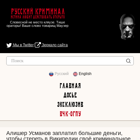
Русский Криминал
Истина любит действовать открыто
Словесной не место кляузе. Тише
ораторы! Ваше слово товарищ Маузер
Мы в Twitter
Зеркало сайта
Русский
English
Главная
Досье
Эксклюзив
ВЧК-ОГПУ
Алишер Усманов заплатил большие деньги,
чтобы стереть в Википедии своё криминальное