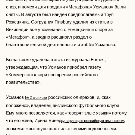
спор, и помехи для продажи «Мегафона» Усманову были
сняты. В августе был найден предполагаемый труп
Рожецкина. Сотрудник Finsbury удалил из статьи в
Википедии все упоминания о Рожецкине и споре за
«Мегафон», а заодно расширил раздел о
благотворительной деятельности и хобби Усманова.
Была также удалена цитата из журнала Forbes,
утверждающая, что Усманов приобрел газету
«Коммерсант» «при поощрении российского
правительства».
Усманов
российских олиграхов, и, «как
№ 2 в списке
положено», владелец английского футбольного клуба.
Ему много позволяется, как «говорят злые языки» потому,
что его жена, Ирина Винер
,
курирующаю российскую гимнастику
знакомит «высшую власть» со своими подопечными.