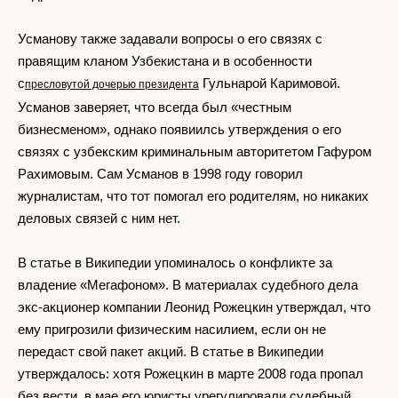
Усманову также задавали вопросы о его связях с
правящим кланом Узбекистана и в особенности
с
Гульнарой Каримовой.
пресловутой дочерью президента
Усманов заверяет, что всегда был «честным
бизнесменом», однако появиилсь утверждения о его
связях с узбекским криминальным авторитетом Гафуром
Рахимовым. Сам Усманов в 1998 году говорил
журналистам, что тот помогал его родителям, но никаких
деловых связей с ним нет.
В статье в Википедии упоминалось о конфликте за
владение «Мегафоном». В материалах судебного дела
экс-акционер компании Леонид Рожецкин утверждал, что
ему пригрозили физическим насилием, если он не
передаст свой пакет акций. В статье в Википедии
утверждалось: хотя Рожецкин в марте 2008 года пропал
без вести, в мае его юристы урегулировали судебный