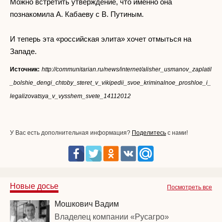
Можно встретить утверждение, что именно она
познакомила А. Кабаеву с В. Путиным.
И теперь эта «российская элита» хочет отмыться на
Западе.
Источник:
http://communitarian.ru/news/internet/alisher_usmanov_zaplatil
_bolshie_dengi_chtoby_steret_v_vikipedii_svoe_kriminalnoe_proshloe_i_
legalizovatsya_v_vysshem_svete_14112012
У Вас есть дополнительная информация?
Поделитесь
с нами!
Новые досье
Посмотреть все
Мошкович Вадим
Владелец компании «Русагро»