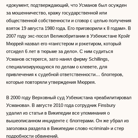
«документ, подтверждающий, что Усманов был осужден
за мошенничество, кражу государственной или
общественной собственности и сговор с целью получения
взяток 19 августа 1980 года. Его приговорили к 8 годам». В
2007 году экс-посол Великобритании в Узбекистане Крэйг
Мюррей назвал его «гангстером и рэкетиром, который
отсидел 6 лет в тюрьме за дело». С ним судиться
Усманов остерегся, зато нанял фирму Schillings,
специализирующуюся по делам о клевете, для
привлечения к судебной ответственности… блоггеров,
которые повторяли утверждения Мюррея.
В 2000 году Верховный суд Узбекистана «реабилитировал
Усманова». В августе 2010 года сотрудник Finsbury
удалил из статьи в Википедии все упоминания о
вышеописанном инциденте с блоггерами. Он же убрал из
заголовка раздела в Википедии слово «criminal» и стер
подробности обвинений.