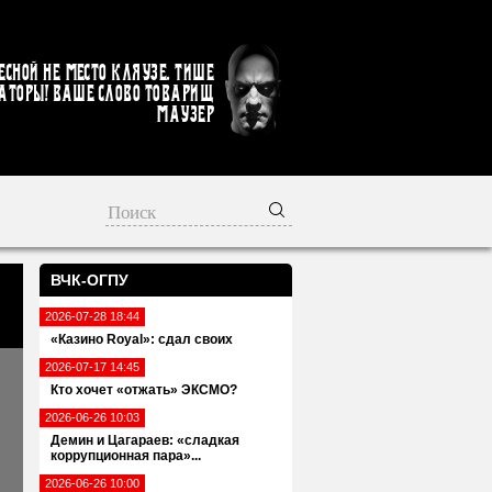
есной не место кляузе. Тише
аторы! Ваше слово товарищ
Маузер
ВЧК-ОГПУ
2026-07-28 18:44
«Казино Royal»: сдал своих
2026-07-17 14:45
Кто хочет «отжать» ЭКСМО?
2026-06-26 10:03
Демин и Цагараев: «сладкая
коррупционная пара»...
2026-06-26 10:00