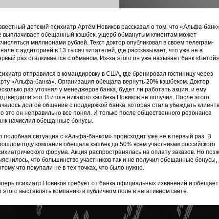
звестный детский психиатр Артём Новиков рассказал о том, что «Альфа-банк
е выплачивает обещанный кэшбек, ущерб обманутым клиентам может
счисляться миллионами рублей. Текст доктор опубликовал в своем телеграм-
анале с аудиторией в 13 тысяч читателей, где рассказывает, что уже не в
ервый раз сталкивается с обманом. Из-за этого он уже называет банк «Бетой»
сихиатр отправился в командировку в США, где бронировал гостиницу через
арту «Альфа-банка». Организация обещала вернуть 20% кэшбеком. Доктор
есколько раз уточнял у менеджеров банка, будет ли работать акция, и ему
одтвердили это. В итоге никакого кэшбека Новиков не получил. После этого
ачалось долгое общение с поддержкой банка, которая стала убеждать клиента
то это он неправильно все понял. И только после общественного резонанса
анк начислил обещанные бонусы.
о подобная ситуация с «Альфа-банком» происходит уже не в первый раз. В
рошлом году компания обещала кэшбек до 50% всем участникам российского
сихиатрического форума. Акция распространялась на оплату заказов. Но поз
ыяснилось, что большинство участников так и не получил обещанные бонусы,
отому что покупали не в тех точках, что было нужно.
еперь психиатр Новиков требует от банка официальных извинений и обещает
о этого выставлять компанию в публичном поле в негативном свете.