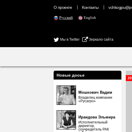
О проекте
Контакты
vchkogpu@pr
Русский
English
Мы в Twitter
Зеркало сайта
Новые досье
20
Мошкович Вадим
Владелец компании
«Русагро»
Ираидова Эльмира
Исполнительный
директор,
соучредитель РАК