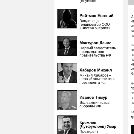
(«Русская...
Ройтман Евгений
И
Владелец и
н
гендиректор ООО
и
«Чистая энергия»
к
п
Мантуров Денис
П
Первый заместитель
к
председателя
н
правительства РФ
п
н
ч
Хабаров Михаил
б
Михаил Хабаров –
первый заместитель
президента –...
Н
п
п
Иванов Тимур
в
Экс-замминистра
п
обороны РФ
Т
д
Кремлев
(Лутфуллоев) Умар
Президент