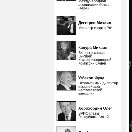
Международной
ассоциации бокса
(AIBA)
Дегтярев Михаил
Министр спорта РФ
Капура Михаил
Входит в состав
Высшей
Квалификационной
Комиссии Судей
Узбеков Фуад
Независимый директор
европейской
нефтегазовой
компании...
Хорохордин Олег
ВРИО главы
Республики Алтай