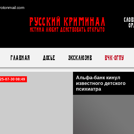
otonmail.com
Русский Криминал
Слов
ор
ИСТИНА ЛЮБИТ ДЕЙСТВОВАТЬ ОТКРЫТО
Главная
Досье
Эксклюзив
ВЧК-ОГПУ
Альфа-банк кинул
25-07-30 08:49
известного детского
психиатра