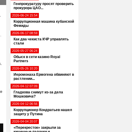
Генпрокуратуру просят проверить
прокурора ЦАО...
2026-06-24 15:54
»
Коррупционная машина кубанской
Фемиды
2026-06-17 08:59
.
Как два чекиста КЧР управлять
стали
2026-05-27 06:24
Обыск в сети казино Royal
Partners
,
2026-05-26 10:20
Иеромонаха Ермогена обвиняют в
растлении...
2026-04-12 07:09
же
Гладкова снимут из-за дела
Мошковича?
2026-04-12 06:56
Коррупционер Кондратьев нашел
защиту у Путина
2026-04-04 20:07
«Перекресток» закрыли за
кишечные палочки и...