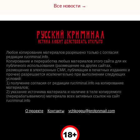
Все новости →
Русский Криминал
Истина любит действовать открыто
Любое копирование материалов разрешено только с согласия
редакции rucriminal.info.
Копирование и переработка любых материалов этого сайта для их
публичного использования (размещение на других сайтах,
размещение в электронных СМИ, публикации в печатных изданиях и
прочее) разрешается исключительно при выполнении следующих
условий:
1) получение согласия от редакции rucriminal.info на копирование
материалов;
2) указание источника материала и наличие в теле копируемого
(перерабатываемого) материала всех активных ссылок на сайт
rucriminal.info
О проекте
Контакты
vchkogpu@protonmail.com