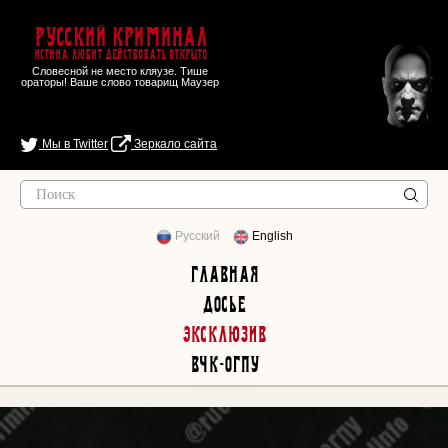
Русский Криминал
Истина любит действовать открыто
Словесной не место кляузе. Тише
ораторы! Ваше слово товарищ Маузер
Мы в Twitter
Зеркало сайта
Русский
English
Главная
Досье
Эксклюзив
ВЧК-ОГПУ