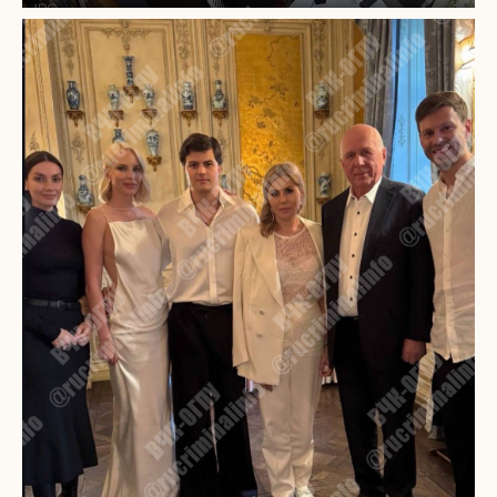
Play
Mute
Settings
PIP
Enter
fullscr