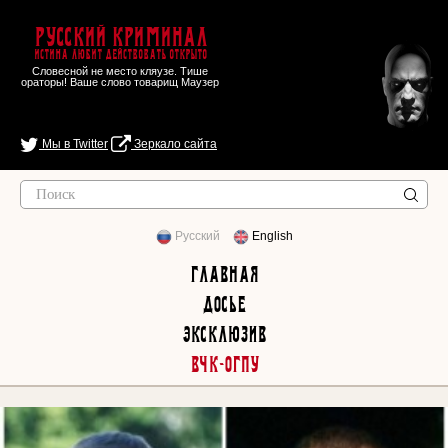
Русский Криминал
Истина любит действовать открыто
Словесной не место кляузе. Тише
ораторы! Ваше слово товарищ Маузер
Мы в Twitter
Зеркало сайта
Русский
English
Главная
Досье
Эксклюзив
ВЧК-ОГПУ