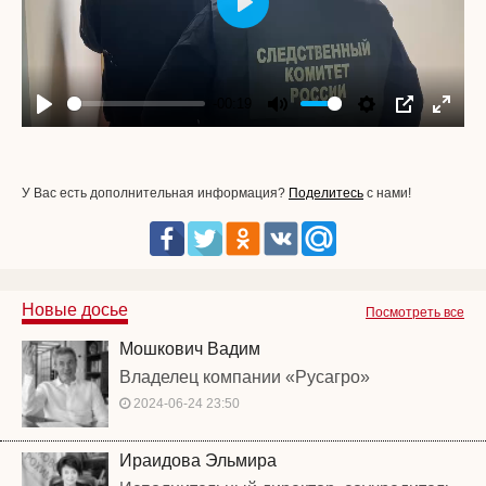
Play
-00:19
Play
Mute
Settings
PIP
Enter
fullscr
У Вас есть дополнительная информация?
Поделитесь
с нами!
Новые досье
Посмотреть все
Мошкович Вадим
Владелец компании «Русагро»
2024-06-24 23:50
Ираидова Эльмира