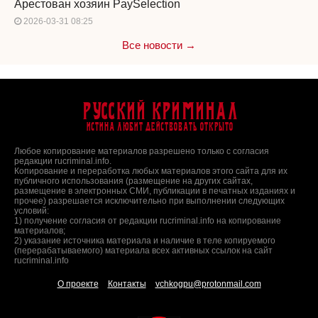
Арестован хозяин PaySelection
2026-03-31 08:25
Все новости →
Русский Криминал
Истина любит действовать открыто
Любое копирование материалов разрешено только с согласия
редакции rucriminal.info.
Копирование и переработка любых материалов этого сайта для их
публичного использования (размещение на других сайтах,
размещение в электронных СМИ, публикации в печатных изданиях и
прочее) разрешается исключительно при выполнении следующих
условий:
1) получение согласия от редакции rucriminal.info на копирование
материалов;
2) указание источника материала и наличие в теле копируемого
(перерабатываемого) материала всех активных ссылок на сайт
rucriminal.info
О проекте
Контакты
vchkogpu@protonmail.com