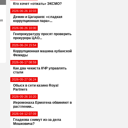
Кто хочет «отжать» ЭКСМО?
2026-06-26 10:03
Демин и Цагараев: «сладкая
ых
коррупционная пара»...
2026-06-26 10:00
Генпрокуратуру просят проверить
прокурора ЦАО...
2026-06-24 15:54
Коррупционная машина кубанской
Фемиды
2026-06-17 08:59
Как два чекиста КЧР управлять
стали
2026-05-27 06:24
Обыск в сети казино Royal
Partners
2026-05-26 10:20
Иеромонаха Ермогена обвиняют в
растлении...
2026-04-12 07:09
Гладкова снимут из-за дела
Мошковича?