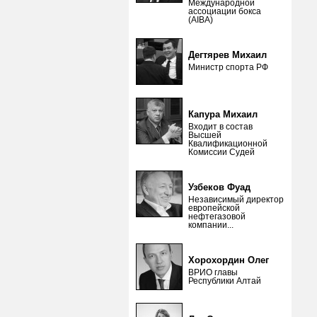
Международной
ассоциации бокса
(AIBA)
Дегтярев Михаил
Министр спорта РФ
Капура Михаил
Входит в состав
Высшей
Квалификационной
Комиссии Судей
Узбеков Фуад
Независимый директор
европейской
нефтегазовой
компании...
Хорохордин Олег
ВРИО главы
Республики Алтай