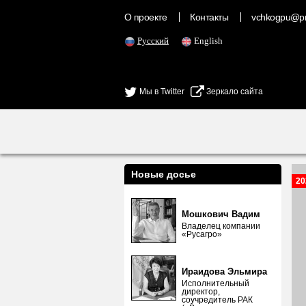
О проекте
Контакты
vchkogpu@pr
Русский
English
Мы в Twitter
Зеркало сайта
Новые досье
20
Мошкович Вадим
Владелец компании
«Русагро»
Ираидова Эльмира
Исполнительный
директор,
соучредитель РАК