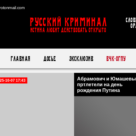
otonmail.com
Русский Криминал
Слов
ор
ИСТИНА ЛЮБИТ ДЕЙСТВОВАТЬ ОТКРЫТО
Главная
Досье
Эксклюзив
ВЧК-ОГПУ
Абрамович и Юмашевы
25-10-07 17:43
пртлетели на день
рождения Путина