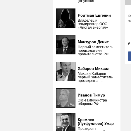
(«Русская...
Ройтман Евгений
К
Владелец и
к
гендиректор ООО
«Чистая энергия»
Мантуров Денис
У
Первый заместитель
председателя
правительства РФ
Хабаров Михаил
Михаил Хабаров –
первый заместитель
президента –...
Иванов Тимур
Экс-замминистра
обороны РФ
Кремлев
(Лутфуллоев) Умар
Президент