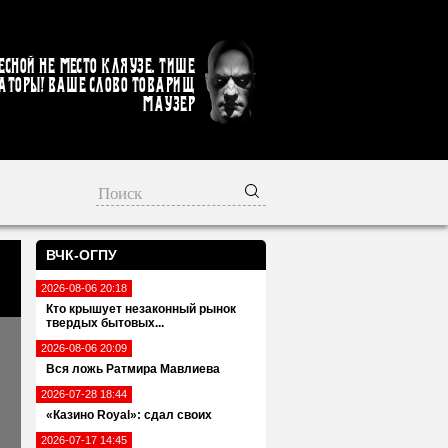
есной не место кляузе. Тише
аторы! Ваше слово товарищ
Маузер
ВЧК-ОГПУ
2026-08-06 20:18
Кто крышует незаконный рынок
твердых бытовых...
2026-08-06 20:09
Вся ложь Ратмира Мавлиева
2026-07-28 18:44
«Казино Royal»: сдал своих
2026-07-17 14:45