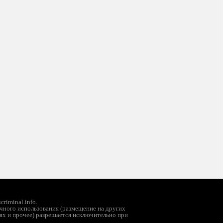
riminal.info.
чного использования (размещение на других
ях и прочее) разрешается исключительно при