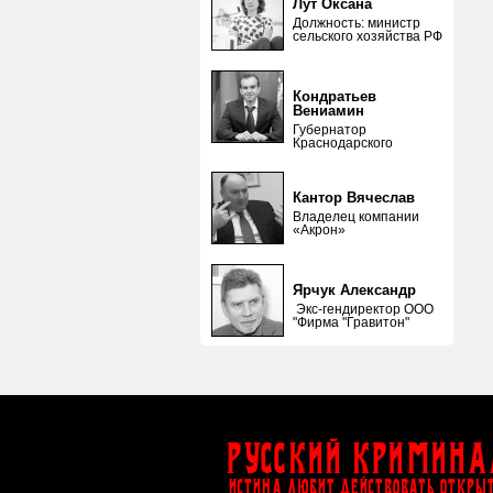
Лут Оксана
Должность: министр
сельского хозяйства РФ
Кондратьев
Вениамин
Губернатор
Краснодарского
Кантор Вячеслав
Владелец компании
«Акрон»
Ярчук Александр
Экс-гендиректор ООО
"Фирма "Гравитон"
Русский Кримина
ИСТИНА ЛЮБИТ ДЕЙСТВОВАТЬ ОТКРЫ