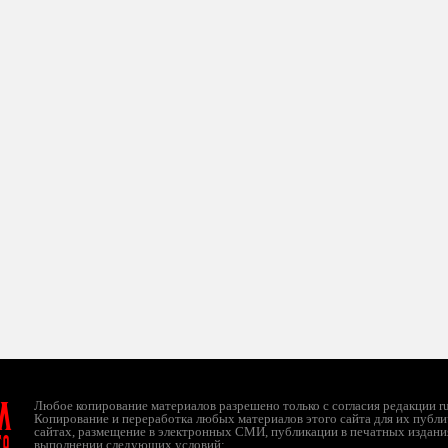
л
Любое копирование материалов разрешено только с согласия редакции ruc
Копирование и переработка любых материалов этого сайта для их публи
сайтах, размещение в электронных СМИ, публикации в печатных издани
ТО
выполнении следующих условий: