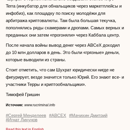
Terra (инкубатор для обнальщиков через маркетплейсы и
инфобиз), как площадку по поиску молодёжи для
арбитража криптовалюты. Там была большая текучка,
пополнялись ряды скамерами и дропами. Самых верных и
преданных они затем «прогоняли» через Каббала центр.
После начала войны вывод денег через ABCeX доходил
до 10 млн долларов в день. Это были «грязные» деньги,
которые выводили из страны.
Стоит отметить, что сам Шухрат юридически нигде не
фигурирует, везде значится только Юрий. Его знают все- и
участники Терры и криптообнальщики».
Тимофей Гришин
Источник:
www.rucriminal.info
#Сергей Менделеев
#ABCEX
#Мачихин Дмитрий
#Игнат Лихунов
Read this text in English