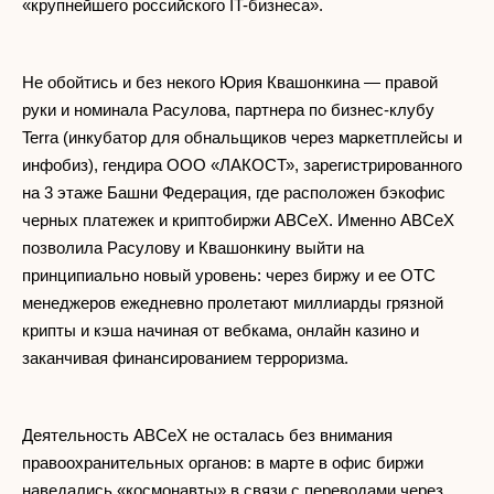
«крупнейшего российского IT-бизнеса».
Не обойтись и без некого Юрия Квашонкина — правой
руки и номинала Расулова, партнера по бизнес-клубу
Terra (инкубатор для обнальщиков через маркетплейсы и
инфобиз), гендира ООО «ЛАКОСТ», зарегистрированного
на 3 этаже Башни Федерация, где расположен бэкофис
черных платежек и криптобиржи ABCeX. Именно ABCeX
позволила Расулову и Квашонкину выйти на
принципиально новый уровень: через биржу и ее OTC
менеджеров ежедневно пролетают миллиарды грязной
крипты и кэша начиная от вебкама, онлайн казино и
заканчивая финансированием терроризма.
Деятельность ABCeX не осталась без внимания
правоохранительных органов: в марте в офис биржи
наведались «космонавты» в связи с переводами через