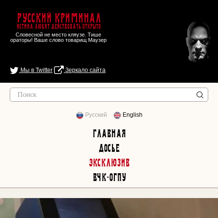
Русский Криминал
Истина любит действовать открыто
Словесной не место кляузе. Тише
ораторы! Ваше слово товарищ Маузер
Мы в Twitter
Зеркало сайта
Русский
English
Главная
Досье
Эксклюзив
ВЧК-ОГПУ