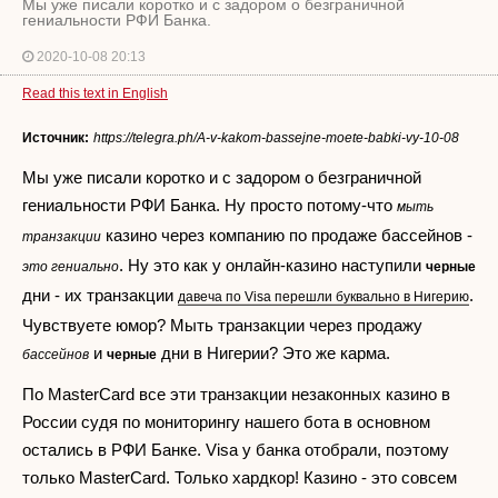
Мы уже писали коротко и с задором о безграничной
гениальности РФИ Банка.
2020-10-08 20:13
Read this text in English
Источник:
https://telegra.ph/A-v-kakom-bassejne-moete-babki-vy-10-08
Мы уже писали коротко и с задором о безграничной
гениальности РФИ Банка. Ну просто потому-что
мыть
казино через компанию по продаже бассейнов -
транзакции
. Ну это как у онлайн-казино наступили
это гениально
черные
дни - их транзакции
.
давеча по Visa перешли буквально в Нигерию
Чувствуете юмор? Мыть транзакции через продажу
и
дни в Нигерии? Это же карма.
бассейнов
черные
По MasterCard все эти транзакции незаконных казино в
России судя по мониторингу нашего бота в основном
остались в РФИ Банке. Visa у банка отобрали, поэтому
только MasterCard. Только хардкор! Казино - это совсем