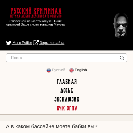
Русский Криминал
Истина любит действовать открыто
Словесной не место кляузе. Тише
ораторы! Ваше слово товарищ Маузер
Мы в Twitter
Зеркало сайта
Русский
English
Главная
Досье
Эксклюзив
ВЧК-ОГПУ
А в каком бассейне моете бабки вы?