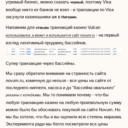
угрюмый бизнес, можно сказать
, поэтому Visa
черный
вообще никто из банков не взял - и транзакции по Visa
засунули казиношники аж в
.
Нигерию
Напомним для
транзакций казино Vulcan
отмыва
- на первый
использовался, а может и используется сайт novum.ru
взгляд легитимный продавец бассейнов.
Супер транзакция через бассейны.
Мы сразу обратили внимание на странность сайта
novum.ru, комичную до нельзя - все цены на сайте от
последнего ниппеля, насоса и до "бассейна овального"
. Мы то понимаем почему - что-бы
указаны с копейками
любую транзакцию казино на любую произвольную сумму
можно было бы обосновать покупкой на сайте Novum. Но
мы бы хотели, что-бы и вы оценили всю степень маразма.
Эксперимента ради мы бегло посмотрели все цены