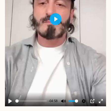
Play
-04:58
Play
Mute
Settings
PIP
Enter
fullscr