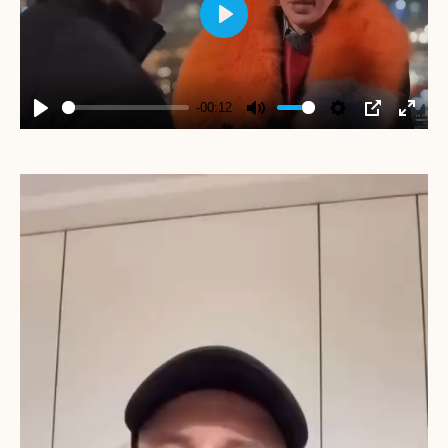
Play
-00:12
Play
Mute
Settings
PIP
Enter
fullscr