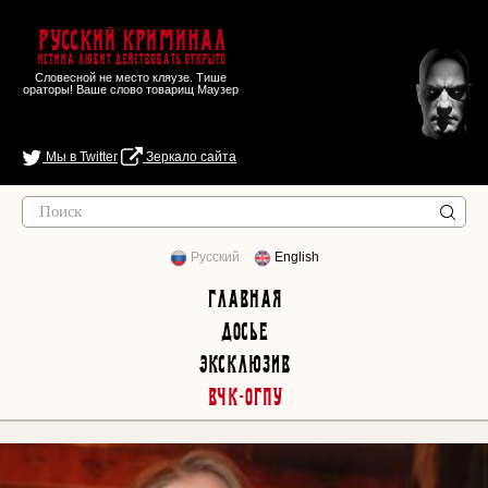
Русский Криминал
Истина любит действовать открыто
Словесной не место кляузе. Тише
ораторы! Ваше слово товарищ Маузер
Мы в Twitter
Зеркало сайта
Русский
English
Главная
Досье
Эксклюзив
ВЧК-ОГПУ