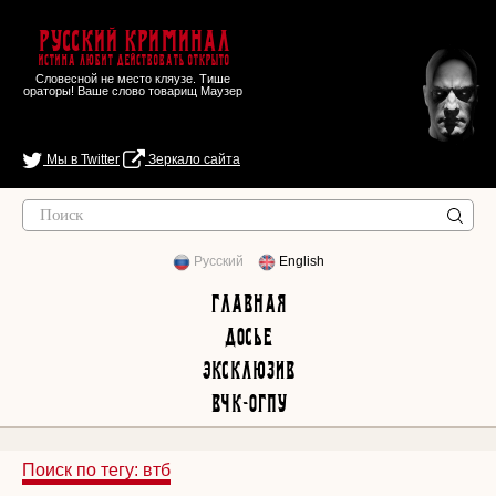
Русский Криминал
Истина любит действовать открыто
Словесной не место кляузе. Тише
ораторы! Ваше слово товарищ Маузер
Мы в Twitter
Зеркало сайта
Русский
English
Главная
Досье
Эксклюзив
ВЧК-ОГПУ
Поиск по тегу: втб