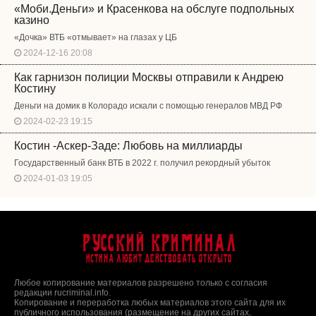
«Моби.Деньги» и Красенкова на обслуге подпольных
казино
«Дочка» ВТБ «отмывает» на глазах у ЦБ
2024-12-16 20:08
Как гарнизон полиции Москвы отправили к Андрею
Костину
Деньги на домик в Колорадо искали с помощью генералов МВД РФ
2024-02-23 19:15
Костин -Аскер-Заде: Любовь на миллиарды
Государственный банк ВТБ в 2022 г. получил рекордный убыток
2024-01-03 19:05
Русский Криминал
Истина любит действовать открыто
Любое копирование материалов разрешено только с согласия
редакции rucriminal.info.
Копирование и переработка любых материалов этого сайта для их
публичного использования (размещение на других сайтах,